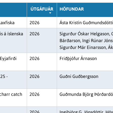
ÚTGÁFUÁR
HÖFUNDAR
laxfiska
2026
Ásta Kristín Guðmundsdótt
s á íslenska
2026
Sigurður Óskar Helgason, 
Bárðarson, Ingi Rúnar Jón
Sigurður Már Einarsson, Ák
Eyjafirði
2026
Friðþjófur Árnason
25 -
2026
Guðni Guðbergsson
 charr catch
2026
Guðmunda Björg Þórðardót
2026
Ingibjörg G. Jónsdóttir, H