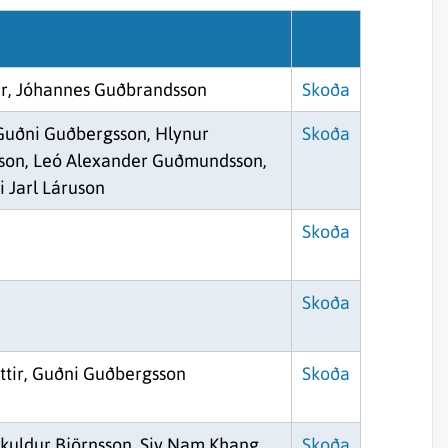
Sjórannsóknir
sjókvíaeldis
ir, Jóhannes Guðbrandsson
Skoða
Guðni Guðbergsson, Hlynur
Skoða
sson, Leó Alexander Guðmundsson,
i Jarl Láruson
Skoða
Skoða
tir, Guðni Guðbergsson
Skoða
öskuldur Björnsson, Siv Nam Khang
Skoða