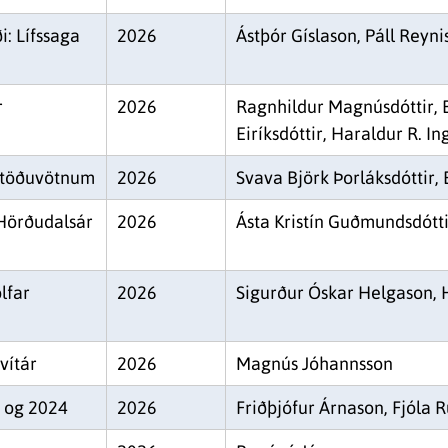
i: Lífssaga
2026
Ástþór Gíslason, Páll Reyni
r
2026
Ragnhildur Magnúsdóttir, 
Eiríksdóttir, Haraldur R. I
 stöðuvötnum
2026
Svava Björk Þorláksdóttir, 
 Hörðudalsár
2026
Ásta Kristín Guðmundsdótt
lfar
2026
Sigurður Óskar Helgason, 
vítár
2026
Magnús Jóhannsson
3 og 2024
2026
Friðþjófur Árnason, Fjóla R