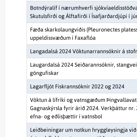
Botndýralíf í nærumhverfi sjókvíaeldisstöðva
Skutulsfirði og Álftafirði í Ísafjarðardjúpi í j
Fæða skarkolaungviðis (Pleuronectes platess
uppeldissvæðum í Faxaflóa
Langadalsá 2024 Vöktunarrannsóknir á stof
Laugardalsá 2024 Seiðarannsóknir, stangvei
göngufiskar
Lagarfljót Fiskrannsóknir 2022 og 2024
Vöktun á lífríki og vatnsgæðum Þingvallavat
Gagnaskýrsla fyrir árið 2024. Verkþáttur nr. 2
efna- og eðlisþættir í vatnsbol
Leiðbeiningar um notkun hryggleysingja við