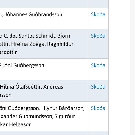
ir, Jóhannes Guðbrandsson
Skoða
a C. dos Santos Schmidt, Björn
Skoða
óttir, Hrefna Zoëga, Ragnhildur
ardóttir
 Guðni Guðbergsson
Skoða
 Hilma Ólafsdóttir, Andreas
Skoða
nsson
uðni Guðbergsson, Hlynur Bárðarson,
Skoða
lexander Guðmundsson, Sigurður
skar Helgason