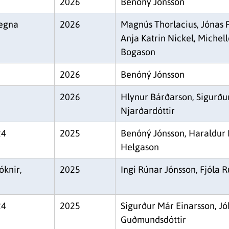
2026
Benóný Jónsson
vegna
2026
Magnús Thorlacius, Jónas P
Anja Katrin Nickel, Michelle
Bogason
2026
Benóný Jónsson
2026
Hlynur Bárðarson, Sigurðu
Njarðardóttir
24
2025
Benóný Jónsson, Haraldur 
Helgason
óknir,
2025
Ingi Rúnar Jónsson, Fjóla R
24
2025
Sigurður Már Einarsson, Jó
Guðmundsdóttir