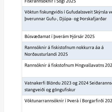
Fiskrannsóknir í Sogi 2025
Vöktun fiskungviðis í Gufudalssveit Skýrsla 
þverunnar Gufu-, Djúpa- og Þorskafjarðar
Búsvæðamat í þverám Þjórsár 2025
Rannsóknir á fiskistofnum nokkurra áa á
Norðausturlandi 2025
Rannsóknir á fiskstofnum Þingvallavatns 20
Vatnakerfi Blöndu 2023 og 2024 Seiðaranns
stangveiði og göngufiskur
Vöktunarrannsóknir í Þverá í Borgarfirði 20