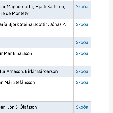
ur Magnúsdóttir, Hjalti Karlsson,
Skoða
ure de Montety
ría Björk Steinarsdóttir , Jónas P.
Skoða
n
Skoða
ur Már Einarsson
Skoða
ófur Árnason, Birkir Bárðarson
Skoða
án Már Stefánsson
Skoða
sen, Jón S. Ólafsson
Skoða