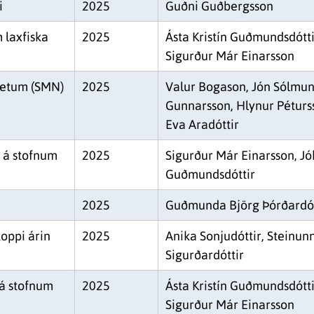
i
2025
Guðni Guðbergsson
 laxfiska
2025
Ásta Kristín Guðmundsdótt
Sigurður Már Einarsson
netum (SMN)
2025
Valur Bogason, Jón Sólmun
Gunnarsson, Hlynur Péturs
Eva Aradóttir
 á stofnum
2025
Sigurður Már Einarsson, Jó
Guðmundsdóttir
2025
Guðmunda Björg Þórðardót
koppi árin
2025
Anika Sonjudóttir, Steinun
Sigurðardóttir
 á stofnum
2025
Ásta Kristín Guðmundsdótt
Sigurður Már Einarsson