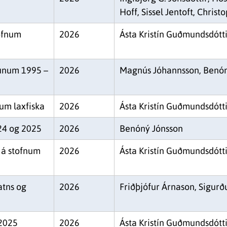
Hoff, Sissel Jentoft, Chr
ofnum
2026
Ásta Kristín Guðmundsdótt
runum 1995 –
2026
Magnús Jóhannsson, Benón
um laxfiska
2026
Ásta Kristín Guðmundsdótt
024 og 2025
2026
Benóný Jónsson
 á stofnum
2026
Ásta Kristín Guðmundsdótt
atns og
2026
Friðþjófur Árnason, Sigur
 2025
2026
Ásta Kristín Guðmundsdótt