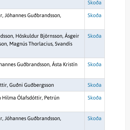
Skoða
ir, Jóhannes Guðbrandsson,
Skoða
dsson, Höskuldur Björnsson, Ásgeir
Skoða
son, Magnús Thorlacius, Svandís
hannes Guðbrandsson, Ásta Kristín
Skoða
tir, Guðni Guðbergsson
Skoða
n Hilma Ólafsdóttir, Petrún
Skoða
ir, Jóhannes Guðbrandsson,
Skoða