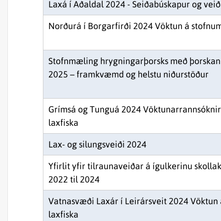
Laxá í Aðaldal 2024 - Seiðabúskapur og veið
Norðurá í Borgarfirði 2024 Vöktun á stofnum
Stofnmæling hrygningarþorsks með þorska
2025 – framkvæmd og helstu niðurstöður
Grímsá og Tunguá 2024 Vöktunarrannsóknir
laxfiska
Lax- og silungsveiði 2024
Yfirlit yfir tilraunaveiðar á ígulkerinu skolla
2022 til 2024
Vatnasvæði Laxár í Leirársveit 2024 Vöktun
laxfiska