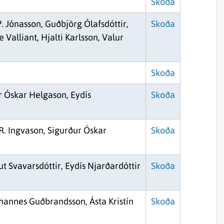
Skoða
. Jónasson, Guðbjörg Ólafsdóttir,
Skoða
 Valliant, Hjalti Karlsson, Valur
Skoða
r Óskar Helgason, Eydís
Skoða
R. Ingvason, Sigurður Óskar
Skoða
ut Svavarsdóttir, Eydís Njarðardóttir
Skoða
hannes Guðbrandsson, Ásta Kristín
Skoða