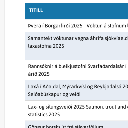
TITILL
Þverá í Borgarfirði 2025 - Vöktun á stofnum 
Samantekt vöktunar vegna áhrifa sjókvíaeldi
laxastofna 2025
Rannsóknir á bleikjustofni Svarfaðardalsár í 
árið 2025
Laxá í Aðaldal, Mýrarkvísl og Reykjadalsá 20
Seiðabúskapur og veiði
Lax- og silungsveiði 2025 Salmon, trout and
statistics 2025
Göngur þorsks út frá sjávarföllum