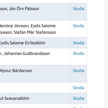
sson, Jón Örn Pálsson
Skoða
Benóný Jónsson, Eydís Salome
Skoða
ngvason, Stefán Már Stefánsson
Eydís Salome Eiríksdóttir
Skoða
ir, Jóhannes Guðbrandsson
Skoða
Hlynur Bárðarson
Skoða
Skoða
ut Svavarsdóttir
Skoða