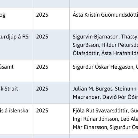
 og
2025
Ásta Kristín Guðmundsdótt
turdjúp á RS
2025
Sigurvin Bjarnason, Thassy
Sigurðsson, Hildur Pétursd
Ólafsdóttir, Ásta Hrafnhild
 ásamt
2025
Sigurður Óskar Helgason,
 Strait
2025
Julian M. Burgos, Steinunn
Macrander, Davíð Þór Óði
s á íslenska
2025
Fjóla Rut Svavarsdóttir, G
Ingi Rúnar Jónsson, Leó A
Már Einarsson, Sigurður Ó