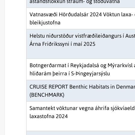
ástandsflokkun straum- og stöðuvatna
Vatnasvæði Hörðudalsár 2024 Vöktun laxa-
bleikjustofna
Helstu niðurstöður vistfræðileiðangurs í Aus
Árna Friðrikssyni í maí 2025
Botngerðarmat í Reykjadalsá og Mýrarkvísl
hliðarám þeirra í S-Þingeyjarsýslu
CRUISE REPORT Benthic Habitats in Denmark
(BENCHMARK)
Samantekt vöktunar vegna áhrifa sjókvíaeldi
laxastofna 2024