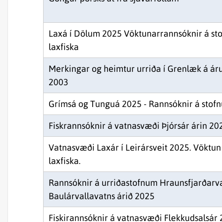
Laxá í Dölum 2025 Vöktunarrannsóknir á st
laxfiska
Merkingar og heimtur urriða í Grenlæk á á
2003
Grímsá og Tunguá 2025 - Rannsóknir á stofn
Fiskrannsóknir á vatnasvæði Þjórsár árin 2
Vatnasvæði Laxár í Leirársveit 2025. Vöktun
laxfiska.
Rannsóknir á urriðastofnum Hraunsfjarðarv
Baulárvallavatns árið 2025
Fiskirannsóknir á vatnasvæði Flekkudsalsár