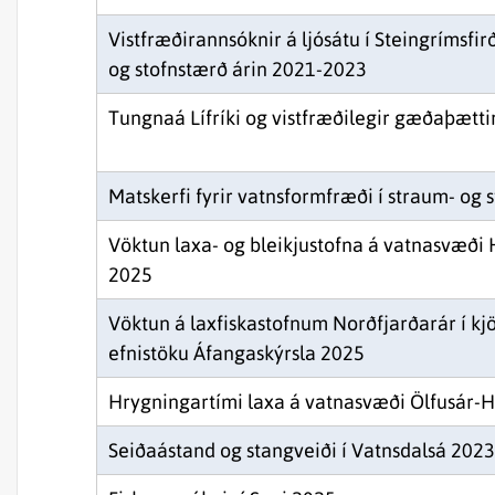
Vistfræðirannsóknir á ljósátu í Steingrímsfirð
og stofnstærð árin 2021-2023
Tungnaá Lífríki og vistfræðilegir gæðaþætti
Matskerfi fyrir vatnsformfræði í straum- og
Vöktun laxa- og bleikjustofna á vatnasvæði
2025
Vöktun á laxfiskastofnum Norðfjarðarár í kjö
efnistöku Áfangaskýrsla 2025
Hrygningartími laxa á vatnasvæði Ölfusár-H
Seiðaástand og stangveiði í Vatnsdalsá 202