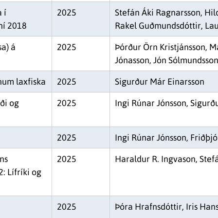
 í
2025
Stefán Áki Ragnarsson, Hild
úní 2018
Rakel Guðmundsdóttir, La
a) á
2025
Þórður Örn Kristjánsson, Ma
Jónasson, Jón Sólmundsso
num laxfiska
2025
Sigurður Már Einarsson
ði og
2025
Ingi Rúnar Jónsson, Sigurð
2025
Ingi Rúnar Jónsson, Friðþj
ns
2025
Haraldur R. Ingvason, Stef
: Lífríki og
2025
Þóra Hrafnsdóttir, Iris Han