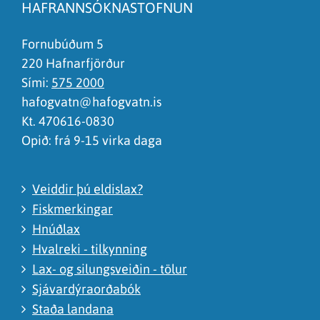
HAFRANNSÓKNASTOFNUN
Það er of mikið efni á síðunni
Ég skil ekki efnið, finnst það of flókið
Fornubúðum 5
220 Hafnarfjörður
Sími:
575 2000
hafogvatn@hafogvatn.is
Kt. 470616-0830
Opið: frá 9-15 virka daga
Veiddir þú eldislax?
Fiskmerkingar
Hnúðlax
Hvalreki - tilkynning
Lax- og silungsveiðin - tölur
Sjávardýraorðabók
Staða landana