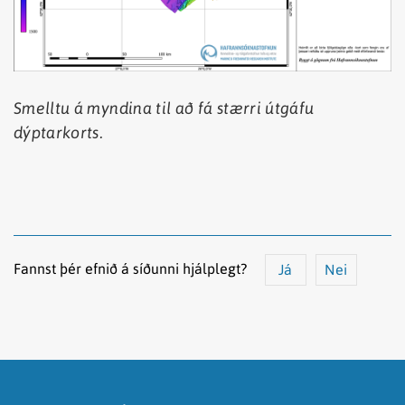
Smelltu á myndina til að fá stærri útgáfu
dýptarkorts.
Fannst þér efnið á síðunni hjálplegt?
Já
Nei
Efnið svarar ekki spurningunni
Síðan inniheldur rangar upplýsingar