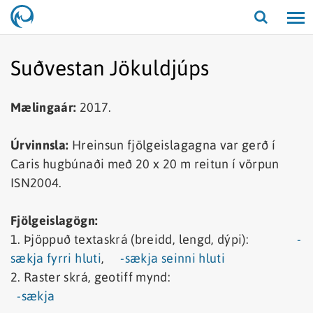
Opna/lo
leit
Suðvestan Jökuldjúps
Mælingaár:
2017.
Úrvinnsla:
Hreinsun fjölgeislagagna var gerð í
Caris hugbúnaði með 20 x 20 m reitun í vörpun
ISN2004.
Fjölgeislagögn:
1. Þjöppuð textaskrá (breidd, lengd, dýpi):
-
sækja fyrri hluti
,
-sækja seinni hluti
2. Raster skrá, geotiff mynd:
-sækja