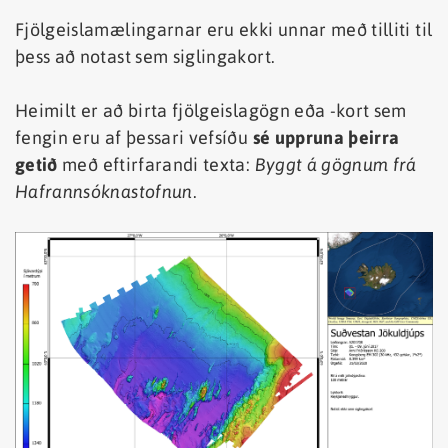
Fjölgeislamælingarnar eru ekki unnar með tilliti til
þess að notast sem siglingakort.
Heimilt er að birta fjölgeislagögn eða -kort sem
fengin eru af þessari vefsíðu
sé uppruna þeirra
getið
með eftirfarandi texta:
Byggt á gögnum frá
Hafrannsóknastofnun
.