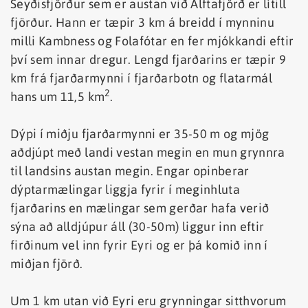
Seyðisfjörður sem er austan við Álftafjörð er lítill
fjörður. Hann er tæpir 3 km á breidd í mynninu
milli Kambness og Folafótar en fer mjókkandi eftir
því sem innar dregur. Lengd fjarðarins er tæpir 9
km frá fjarðarmynni í fjarðarbotn og flatarmál
2
hans um 11,5 km
.
Dýpi í miðju fjarðarmynni er 35-50 m og mjög
aðdjúpt með landi vestan megin en mun grynnra
til landsins austan megin. Engar opinberar
dýptarmælingar liggja fyrir í meginhluta
fjarðarins en mælingar sem gerðar hafa verið
sýna að alldjúpur áll (30-50m) liggur inn eftir
firðinum vel inn fyrir Eyri og er þá komið inn í
miðjan fjörð.
Um 1 km utan við Eyri eru grynningar sitthvorum