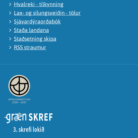
Hvalreki - tilkynning
Lax- og silungsveiðin - tölur
Sjávardýraorðabók
Staða landana
Staðsetning skipa
RSS straumur