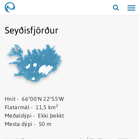
Opna/lo
leit
Seyðisfjörður
Hnit - 66°00'N 22°55'W
2
Flatarmál - 11,5 km
Meðaldýpi - Ekki þekkt
Mesta dýpi - 50 m