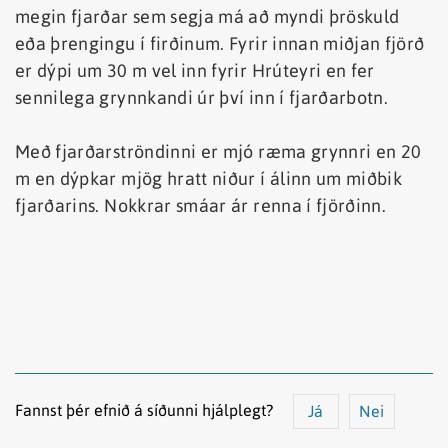
megin fjarðar sem segja má að myndi þröskuld
eða þrengingu í firðinum. Fyrir innan miðjan fjörð
er dýpi um 30 m vel inn fyrir Hrúteyri en fer
sennilega grynnkandi úr því inn í fjarðarbotn.
Með fjarðarströndinni er mjó ræma grynnri en 20
m en dýpkar mjög hratt niður í álinn um miðbik
fjarðarins. Nokkrar smáar ár renna í fjörðinn.
Fannst þér efnið á síðunni hjálplegt?
Já
Nei