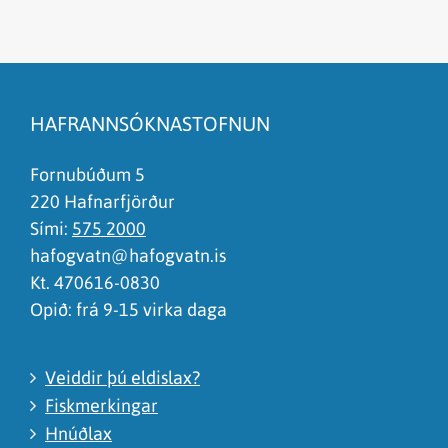
Efnið svarar ekki spurningunni
Síðan inniheldur rangar upplýsingar
HAFRANNSÓKNASTOFNUN
Það er of mikið efni á síðunni
Ég skil ekki efnið, finnst það of flókið
Fornubúðum 5
220 Hafnarfjörður
Sími:
575 2000
hafogvatn@hafogvatn.is
Kt. 470616-0830
Opið: frá 9-15 virka daga
Veiddir þú eldislax?
Fiskmerkingar
Hnúðlax