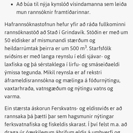
Að búa til nýja kynslóð vísindamanna sem leiða
mun rannsóknir framtíðarinnar.
Hafrannsóknastofnun hefur yfir að ráða fullkominni
rannsóknastöð að Stað í Grindavík. Stöðin er með um
50 eldisker af mismunandi stærðum og
3
heildarrúmtak þeirra er um 500 m
. Starfsfólk
sviðsins er með langa reynslu í eldi sjávar- og
laxfiska og þá sérstaklega í lirfu- og smáseiðaeldi
ýmissa tegunda. Mikil reynsla er af rekstri
áframeldisrannsókna og mælinga á fóðurnýtingu,
vaxtarhraða, vatnsgæðum og nýtingu vatns og
varma.
Ein stærsta áskorun Ferskvatns- og eldissviðs er að
rannsaka þá þætti þar sem hagsmunir nýtingar
ferksvatnafiska og fiskeldis skarast. Í því felst m.a. að
draga úr óæskilegum áhrifum eldis á umhverfi og