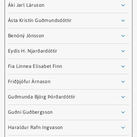
Áki Jarl Láruson
Ásta Kristín Guðmundsdóttir
Benóný Jónsson
Eydís H. Njarðardóttir
Fia Linnea Elisabet Finn
Friðþjófur Árnason
Agnes Björg Birgisdóttir
Guðmunda Björg Þórðardóttir
Sumarstarfsmaður
Áki Jarl Láruson
Guðni Guðbergsson
agnes.bjorg.birgisdottir@hafogvatn.is
Stofnerfðafræðingur
Ásta Kristín Guðmundsdóttir
Haraldur Rafn Ingvason
aki.jarl.laruson@hafogvatn.is
Starfsstöð
Selfoss
Náttúrufræðingur