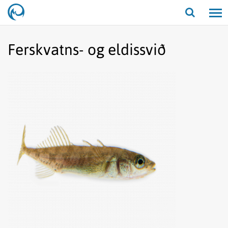
Opna/lo
leit
Ferskvatns- og eldissvið