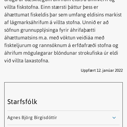
villta fiskstofna. Einn stærsti þáttur þess er
áhættumat fiskeldis þar sem umfang eldisins markist
af lágmarksáhrifum á villta stofna. Unnið er að
söfnun grunnupplýsinga fyrir áhrifaþætti
áhættumatsins m.a. með vöktun veiðiáa með
fiskteljurum og rannsóknum á erfðafræði stofna og
áhrifum mögulegarar blöndunar strokufiska úr eldi
við villta laxastofna.
Uppfært 12. janúar 2022
Starfsfólk
Nafn
Starfsheiti
Netfang
Agnes Björg Birgisdóttir