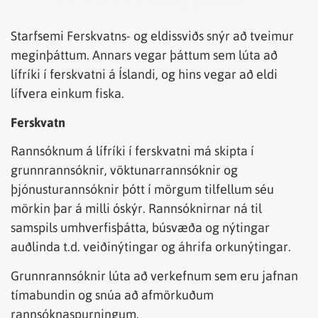
Starfsemi Ferskvatns- og eldissviðs snýr að tveimur
meginþáttum. Annars vegar þáttum sem lúta að
lífríki í ferskvatni á Íslandi, og hins vegar að eldi
lífvera einkum fiska.
Ferskvatn
Rannsóknum á lífríki í ferskvatni má skipta í
grunnrannsóknir, vöktunarrannsóknir og
þjónusturannsóknir þótt í mörgum tilfellum séu
mörkin þar á milli óskýr. Rannsóknirnar ná til
samspils umhverfisþátta, búsvæða og nýtingar
auðlinda t.d. veiðinýtingar og áhrifa orkunýtingar.
Grunnrannsóknir lúta að verkefnum sem eru jafnan
tímabundin og snúa að afmörkuðum
rannsóknaspurningum.