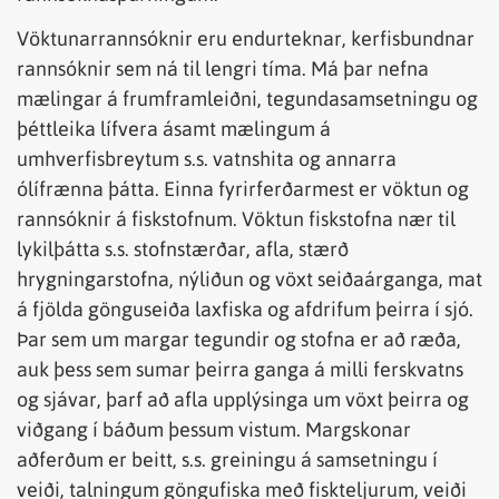
Vöktunarrannsóknir eru endurteknar, kerfisbundnar
rannsóknir sem ná til lengri tíma. Má þar nefna
mælingar á frumframleiðni, tegundasamsetningu og
þéttleika lífvera ásamt mælingum á
umhverfisbreytum s.s. vatnshita og annarra
ólífrænna þátta. Einna fyrirferðarmest er vöktun og
rannsóknir á fiskstofnum. Vöktun fiskstofna nær til
lykilþátta s.s. stofnstærðar, afla, stærð
hrygningarstofna, nýliðun og vöxt seiðaárganga, mat
á fjölda gönguseiða laxfiska og afdrifum þeirra í sjó.
Þar sem um margar tegundir og stofna er að ræða,
auk þess sem sumar þeirra ganga á milli ferskvatns
og sjávar, þarf að afla upplýsinga um vöxt þeirra og
viðgang í báðum þessum vistum. Margskonar
aðferðum er beitt, s.s. greiningu á samsetningu í
veiði, talningum göngufiska með fiskteljurum, veiði