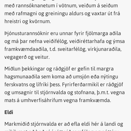
með rannsóknanetum í vötnum, veiðum á seiðum
með rafmagni og greiningu aldurs og vaxtar út frá
hreistri og kvörnum.
Þjónusturannsóknir eru unnar fyrir fjölmarga aðila
og má þar nefna veiðifélög, veiðiréttarhafa og ýmsa
framkvæmdaaðila, t.d. sveitarfélög, virkjunaraðila,
vegagerð og veitur.
Miðlun þekkingar og ráðgjöf er gefin til margra
hagsmunaaðila sem koma að umsjón eða nýtingu
ferskvatns og lífríki þess. Fyrirferðarmikil er ráðgjöf
og umsagnir til stjórnvalda og stofnana, þ.m.t. vegna
mats á umhverfisáhrifum vegna framkvæmda.
Eldi
Markmiðið stjórnvalda er að efla eldi hér á landi og