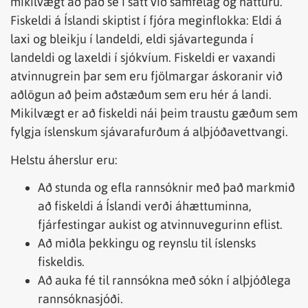
mikilvægt að það sé í sátt við samfélag og náttúru.
Fiskeldi á Íslandi skiptist í fjóra meginflokka: Eldi á
laxi og bleikju í landeldi, eldi sjávartegunda í
landeldi og laxeldi í sjókvíum. Fiskeldi er vaxandi
atvinnugrein þar sem eru fjölmargar áskoranir við
aðlögun að þeim aðstæðum sem eru hér á landi.
Mikilvægt er að fiskeldi nái þeim traustu gæðum sem
fylgja íslenskum sjávarafurðum á alþjóðavettvangi.
Helstu áherslur eru:
Að stunda og efla rannsóknir með það markmið
að fiskeldi á Íslandi verði áhættuminna,
fjárfestingar aukist og atvinnuvegurinn eflist.
Að miðla þekkingu og reynslu til íslensks
fiskeldis.
Að auka fé til rannsókna með sókn í alþjóðlega
rannsóknasjóði.