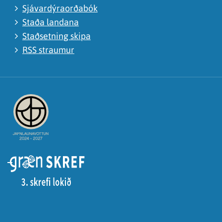
Sjávardýraorðabók
Staða landana
Staðsetning skipa
RSS straumur