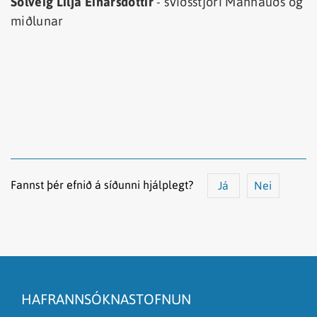
Sólveig Lilja Einarsdóttir
- sviðsstjóri Mannauðs og
miðlunar
Fannst þér efnið á síðunni hjálplegt?
Já
Nei
Efnið svarar ekki spurningunni
Síðan inniheldur rangar upplýsingar
HAFRANNSÓKNASTOFNUN
Það er of mikið efni á síðunni