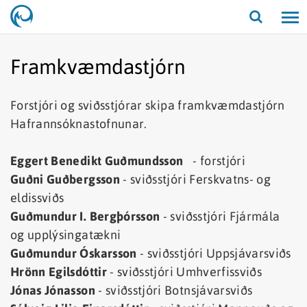
Opna/lo
leit
Framkvæmdastjórn
Forstjóri og sviðsstjórar skipa framkvæmdastjórn
Hafrannsóknastofnunar.
Eggert Benedikt Guðmundsson
- forstjóri
Guðni Guðbergsson
- sviðsstjóri Ferskvatns- og
eldissviðs
Guðmundur I. Bergþórsson
- sviðsstjóri Fjármála
og upplýsingatækni
Guðmundur Óskarsson
- sviðsstjóri Uppsjávarsviðs
Hrönn Egilsdóttir
- sviðsstjóri Umhverfissviðs
Jónas Jónasson
- sviðsstjóri Botnsjávarsviðs