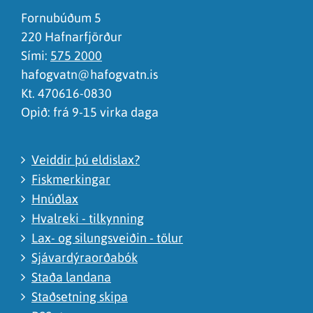
Ég skil ekki efnið, finnst það of flókið
Fornubúðum 5
220 Hafnarfjörður
Sími:
575 2000
hafogvatn@hafogvatn.is
Kt. 470616-0830
Opið: frá 9-15 virka daga
Veiddir þú eldislax?
Fiskmerkingar
Hnúðlax
Hvalreki - tilkynning
Lax- og silungsveiðin - tölur
Sjávardýraorðabók
Staða landana
Staðsetning skipa