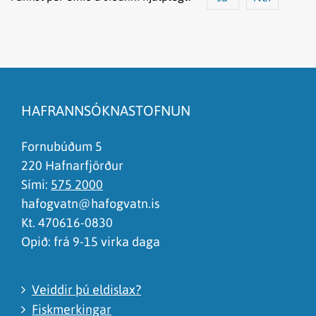
Efnið svarar ekki spurningunni
Síðan inniheldur rangar upplýsingar
HAFRANNSÓKNASTOFNUN
Það er of mikið efni á síðunni
Ég skil ekki efnið, finnst það of flókið
Fornubúðum 5
220 Hafnarfjörður
Sími:
575 2000
hafogvatn@hafogvatn.is
Kt. 470616-0830
Opið: frá 9-15 virka daga
Veiddir þú eldislax?
Fiskmerkingar