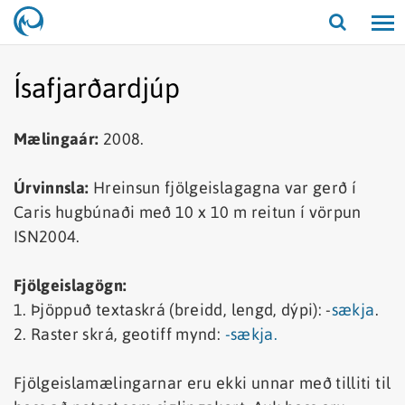
Opna/lo
leit
Ísafjarðardjúp
Mælingaár:
2008.
Úrvinnsla:
Hreinsun fjölgeislagagna var gerð í
Caris hugbúnaði með 10 x 10 m reitun í vörpun
ISN2004.
Fjölgeislagögn:
1. Þjöppuð textaskrá (breidd, lengd, dýpi): -
sækja
.
2. Raster skrá, geotiff mynd:
-sækja.
Fjölgeislamælingarnar eru ekki unnar með tilliti til