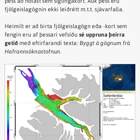
þess að notast sem siglingakort. Auk þess eru
fjölgeislagögnin ekki leiðrétt m.t.t. sjávarfalla.
Heimilt er að birta fjölgeislagögn eða -kort sem
fengin eru af þessari vefsíðu
sé uppruna þeirra
getið
með eftirfarandi texta:
Byggt á gögnum frá
Hafrannsóknastofnun
.