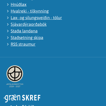
Hnúðlax
Hvalreki - tilkynning
Lax- og silungsveiðin - tölur
Sjávardýraorðabók
Staða landana
Staðsetning skipa
RSS straumur