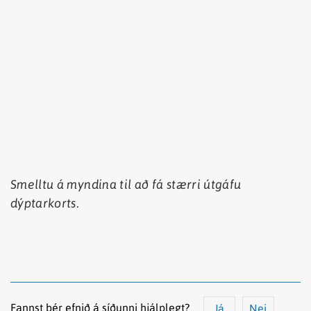
Smelltu á myndina til að fá stærri útgáfu
dýptarkorts.
Fannst þér efnið á síðunni hjálplegt?
Já
Nei