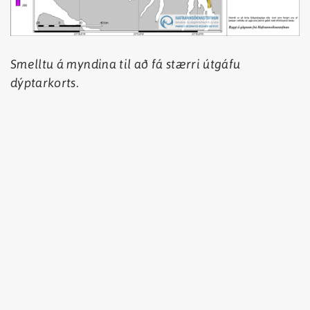
Smelltu á myndina til að fá stærri útgáfu
dýptarkorts.