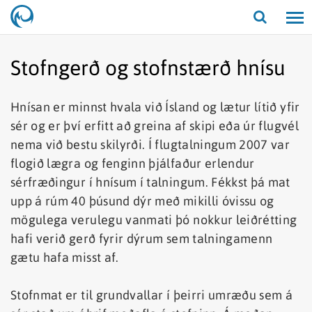
Opna/lo
leit
Stofngerð og stofnstærð hnísu
Hnísan er minnst hvala við Ísland og lætur lítið yfir
sér og er því erfitt að greina af skipi eða úr flugvél
nema við bestu skilyrði. Í flugtalningum 2007 var
flogið lægra og fenginn þjálfaður erlendur
sérfræðingur í hnísum í talningum. Fékkst þá mat
upp á rúm 40 þúsund dýr með mikilli óvissu og
mögulega verulegu vanmati þó nokkur leiðrétting
hafi verið gerð fyrir dýrum sem talningamenn
gætu hafa misst af.
Stofnmat er til grundvallar í þeirri umræðu sem á