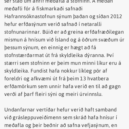
sér stað um áhrif meðafla á stofninn. Á meðan
meðafli fór á fiskmarkaði safnaði
Hafrannsóknastofnun sýnum þaðan og síðan 2012
hefur erfðasýnum verið safnað í netaralli
stofnunarinnar. Búið er að greina erfðafræðilegan
mismun á hnísum við Ísland og á öðrum svæðum úr
þessum sýnum, en einnig er hægt að fá
stofnstærðarmat út frá skyldleika dýranna. Því
stærri sem stofninn er þeim mun minni líkur eru á
skyldleika. Fundist hafa nokkur líkleg pör af
foreldri og afkvæmi út frá þeim 13 hvatbera
erfðamörkum sem unnir hafa verið en til að gagn
verði af þarf fleiri sýni og meiri úrvinnslu.
Undanfarnar vertíðar hefur verið haft samband
við grásleppuveiðimenn sem skráð hafa hnísur í
meðafla og þeir beðnir að safna vefjasýnum, en