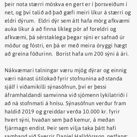
þeir nota stærri möskva en gert er í þorsveiðum í
net, og því talið að það gæfi meiri líkur á stærri og
eldri dýrum. Eldri dýr sem átt hafa mörg afkvæmi
auka líkur á að finna líkleg pör af foreldri og
afkvæmi, þá sérstaklega þegar sýni er safnað úr
móður og fóstri, en þá er með meira öryggi hægt
að greina föðurinn. Borist hafa um 200 sýni á ári.
Nákvæmari talningar væru mjög dýrar og einnig
væri nánast útilokað fyrir stofnunina að standa
sjálf í viðamikilli sýnasöfnun, því er þessi
áframhaldandi samvinna við sjómenn lykilatriði í
að ná stofnmati á hnísu. Sýnasöfnun verður fram
haldið 2019 og greiddar verða 10.000 kr. fyrir
hvert sýni, hvaðan sem það kemur, á meðan
fjármagn endist. Þeir sem vilja taka þátt hafi
samband við Sverrir Daníel Halldórsson, netfang: