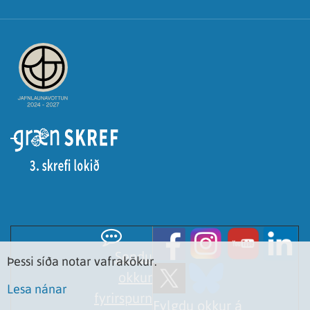
Sendu
Þessi síða notar vafrakökur.
okkur
Lesa nánar
fyrirspurn
Fylgdu okkur á