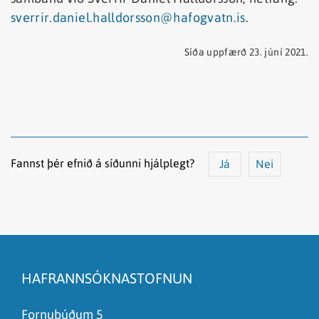
sverrir.daniel.halldorsson@hafogvatn.is
.
Síða uppfærð 23. júní 2021.
Fannst þér efnið á síðunni hjálplegt?
Já
Nei
Efnið svarar ekki spurningunni
Síðan inniheldur rangar upplýsingar
HAFRANNSÓKNASTOFNUN
Það er of mikið efni á síðunni
Ég skil ekki efnið, finnst það of flókið
Fornubúðum 5