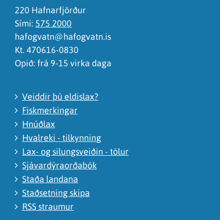
220 Hafnarfjörður
Sími:
575 2000
hafogvatn@hafogvatn.is
Kt. 470616-0830
Opið: frá 9-15 virka daga
Veiddir þú eldislax?
Fiskmerkingar
Hnúðlax
Hvalreki - tilkynning
Lax- og silungsveiðin - tölur
Sjávardýraorðabók
Staða landana
Staðsetning skipa
RSS straumur