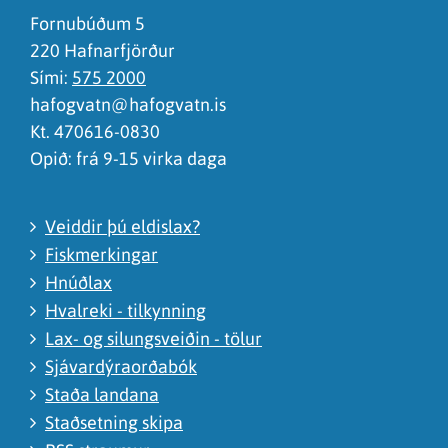
Ég skil ekki efnið, finnst það of flókið
Fornubúðum 5
220 Hafnarfjörður
Sími:
575 2000
hafogvatn@hafogvatn.is
Kt. 470616-0830
Opið: frá 9-15 virka daga
Veiddir þú eldislax?
Fiskmerkingar
Hnúðlax
Hvalreki - tilkynning
Lax- og silungsveiðin - tölur
Sjávardýraorðabók
Staða landana
Staðsetning skipa