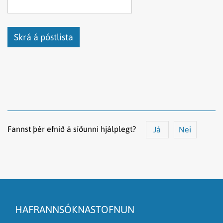
Fannst þér efnið á síðunni hjálplegt?
Já
Nei
Efnið svarar ekki spurningunni
Síðan inniheldur rangar upplýsingar
HAFRANNSÓKNASTOFNUN
Það er of mikið efni á síðunni