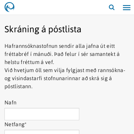
Opna/lo
leit
Skráning á póstlista
Hafrannsóknastofnun sendir alla jafna út eitt
fréttabréf í mánuði. Það felur í sér samantekt á
helstu fréttum á vef.
Við hvetjum öll sem vilja fylgjast með rannsókna-
og vísindastarfi stofnunarinnar að skrá sig á
póstlistann.
Nafn
Netfang
*