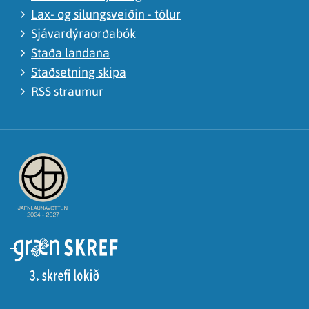
Lax- og silungsveiðin - tölur
Sjávardýraorðabók
Staða landana
Staðsetning skipa
RSS straumur