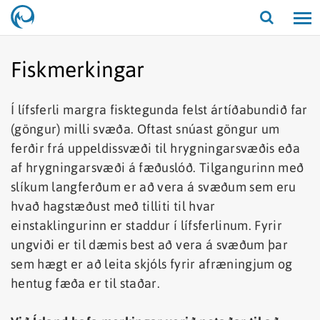
Opna/lo
leit
Fiskmerkingar
Í lífsferli margra fisktegunda felst ártíðabundið far
(göngur) milli svæða. Oftast snúast göngur um
ferðir frá uppeldissvæði til hrygningarsvæðis eða
af hrygningarsvæði á fæðuslóð. Tilgangurinn með
slíkum langferðum er að vera á svæðum sem eru
hvað hagstæðust með tilliti til hvar
einstaklingurinn er staddur í lífsferlinum. Fyrir
ungviði er til dæmis best að vera á svæðum þar
sem hægt er að leita skjóls fyrir afræningjum og
hentug fæða er til staðar.