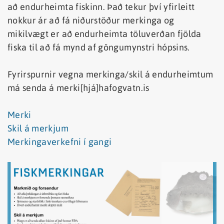
að endurheimta fiskinn. Það tekur því yfirleitt
nokkur ár að fá niðurstöður merkinga og
mikilvægt er að endurheimta töluverðan fjölda
fiska til að fá mynd af göngumynstri hópsins.
Fyrirspurnir vegna merkinga/skil á endurheimtum
má senda á merki[hjá]hafogvatn.is
Merki
Skil á merkjum
Merkingaverkefni í gangi