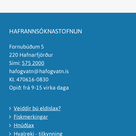
Efnið svarar ekki spurningunni
Síðan inniheldur rangar upplýsingar
HAFRANNSÓKNASTOFNUN
Það er of mikið efni á síðunni
Ég skil ekki efnið, finnst það of flókið
Fornubúðum 5
220 Hafnarfjörður
Sími:
575 2000
hafogvatn@hafogvatn.is
Kt. 470616-0830
Opið: frá 9-15 virka daga
Veiddir þú eldislax?
Fiskmerkingar
Hnúðlax
Hvalreki - tilkynning