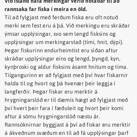
Við Ísland hafa merkingar verið notaðar til að
rannsaka far fiska í meira en öld.
Til að fylgjast með ferðum fiska eru oft notuð
merki sem fest eru á þá. Við merkingu eru skráðar
ýmsar upplýsingar, svo sem lengd fisksins og
upplýsingar um merkingarstað (tími, hnit, dýpi).
Þegar fiskurinn endurheimtist eru síðan aftur
skráðar upplýsingar eins og lengd, þyngd, kyn,
kynþroski og aldur fisksins ásamt hnitum og tíma.
Tilgangurinn er að fylgjast með því hvar fiskarnir
halda til og hvort og þá hvenær þeir leggja í
langferðir. Þegar fiskar eru merktir á
hrygningarslóð er til dæmis hægt að fylgjast með
því hvert þeir fara í fæðuleit og hvort þeir komi
aftur á sömu hrygningarslóð næstu ár.
Rannsóknirnar byggjast á því að fiskar eru merktir
á ákveðnum svæðum en til að fá upplýsingar þarf