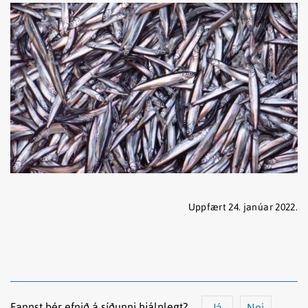
Uppfært 24. janúar 2022.
Fannst þér efnið á síðunni hjálplegt?
Já
Nei