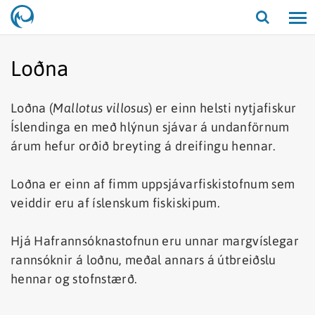
Opna/lo
leit
Loðna
Loðna (
Mallotus villosus
) er einn helsti nytjafiskur
Íslendinga en með hlýnun sjávar á undanförnum
árum hefur orðið breyting á dreifingu hennar.
Loðna er einn af fimm uppsjávarfiskistofnum sem
veiddir eru af íslenskum fiskiskipum.
Hjá Hafrannsóknastofnun eru unnar margvíslegar
rannsóknir á loðnu, meðal annars á útbreiðslu
hennar og stofnstærð.