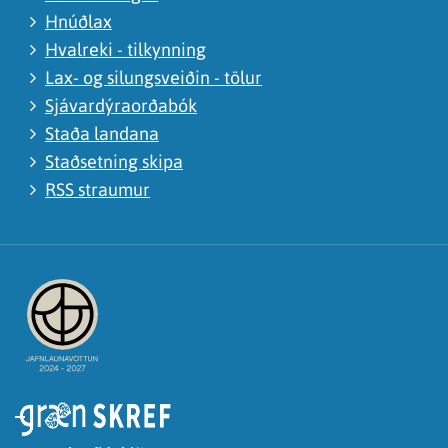
Hnúðlax
Hvalreki - tilkynning
Lax- og silungsveiðin - tölur
Sjávardýraorðabók
Staða landana
Staðsetning skipa
RSS straumur