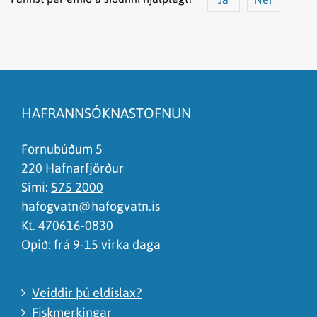
Efnið svarar ekki spurningunni
Síðan inniheldur rangar upplýsingar
HAFRANNSÓKNASTOFNUN
Það er of mikið efni á síðunni
Ég skil ekki efnið, finnst það of flókið
Fornubúðum 5
220 Hafnarfjörður
Sími:
575 2000
hafogvatn@hafogvatn.is
Kt. 470616-0830
Opið: frá 9-15 virka daga
Veiddir þú eldislax?
Fiskmerkingar