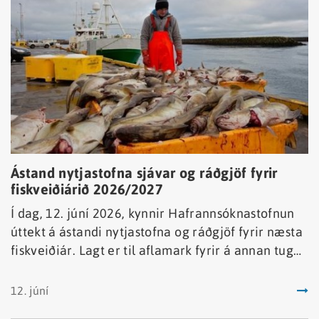
Ástand nytjastofna sjávar og ráðgjöf fyrir
fiskveiðiárið 2026/2027
Í dag, 12. júní 2026, kynnir Hafrannsóknastofnun
úttekt á ástandi nytjastofna og ráðgjöf fyrir næsta
fiskveiðiár. Lagt er til aflamark fyrir á annan tug
stofna á grundvelli langtímamarkmiða íslenskra
stjórnvalda um sjálfbæra nýtingu.
12. júní