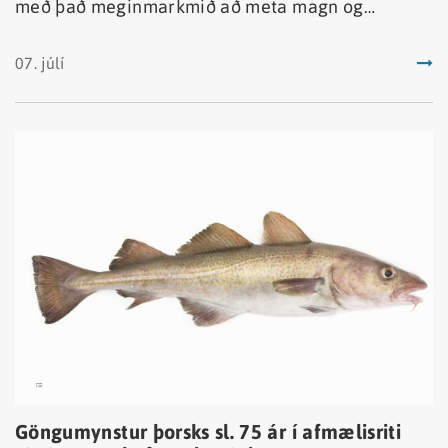
með það meginmarkmið að meta magn og
útbreiðslu makríls, kolmunna og norsk-íslenskrar
síldar í norðaustur Atlantshafi að sumarlagi.
07. júlí
Göngumynstur þorsks sl. 75 ár í afmælisriti