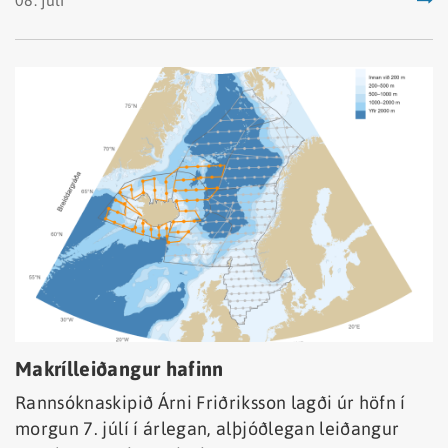
Makrílleiðangur hafinn
Rannsóknaskipið Árni Friðriksson lagði úr höfn í
morgun 7. júlí í árlegan, alþjóðlegan leiðangur