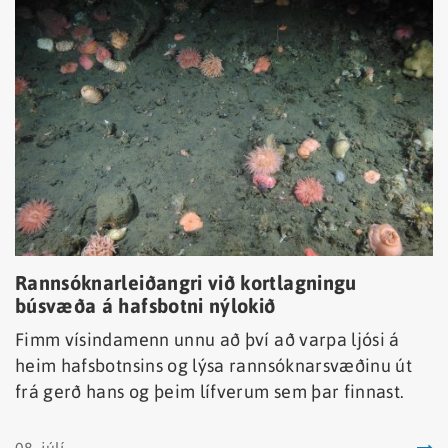
Rannsóknarleiðangri við kortlagningu
búsvæða á hafsbotni nýlokið
Fimm vísindamenn unnu að því að varpa ljósi á
heim hafsbotnsins og lýsa rannsóknarsvæðinu út
frá gerð hans og þeim lífverum sem þar finnast.
08. júlí