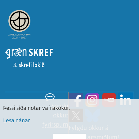
Sendu
Þessi síða notar vafrakökur.
okkur
Lesa nánar
fyrirspurn
Fylgdu okkur á
samfélagsmiðlum!