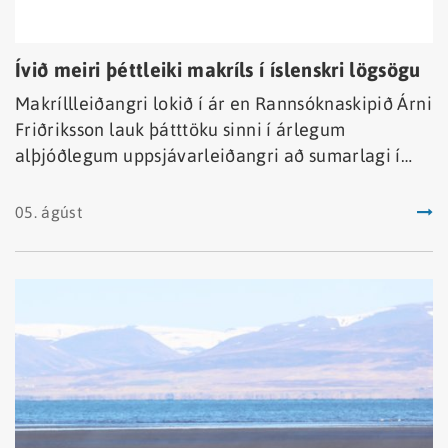
Ívið meiri þéttleiki makríls í íslenskri lögsögu
Makríllleiðangri lokið í ár en Rannsóknaskipið Árni
Friðriksson lauk þátttöku sinni í árlegum
alþjóðlegum uppsjávarleiðangri að sumarlagi í
Norðurhöfum þann 30. júlí.
05. ágúst