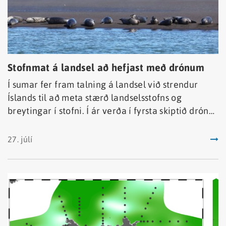
Stofnmat á landsel að hefjast með drónum
Í sumar fer fram talning á landsel við strendur
Íslands til að meta stærð landselsstofns og
breytingar í stofni. Í ár verða í fyrsta skiptið drónar
notaðar til að telja seli í stað þess að telja seli úr
flugvél.
27. júlí