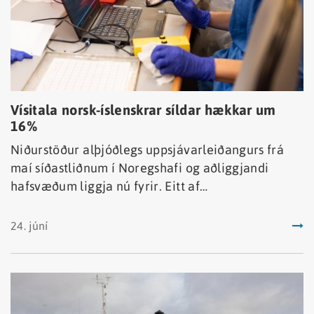
Vísitala norsk-íslenskrar síldar hækkar um
16%
Niðurstöður alþjóðlegs uppsjávarleiðangurs frá
maí síðastliðnum í Noregshafi og aðliggjandi
hafsvæðum liggja nú fyrir. Eitt af
meginmarkmiðum leiðangursins er að meta magn
og útbreiðslu norsk-íslenskrar síldar og annara
24. júní
uppsjávartegunda.