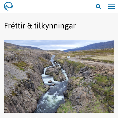
Opna/lo
leit
Fréttir & tilkynningar