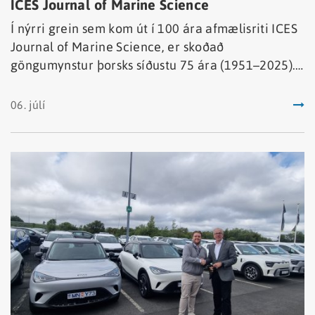
ICES Journal of Marine Science
Í nýrri grein sem kom út í 100 ára afmælisriti ICES
Journal of Marine Science, er skoðað
göngumynstur þorsks síðustu 75 ára (1951–2025).
Göngurnar voru skoðaðar með tilliti til
hitastigsbreytinga og framboðs á loðnu, sem er
06. júlí
mikilvægasta fæða þorsks.