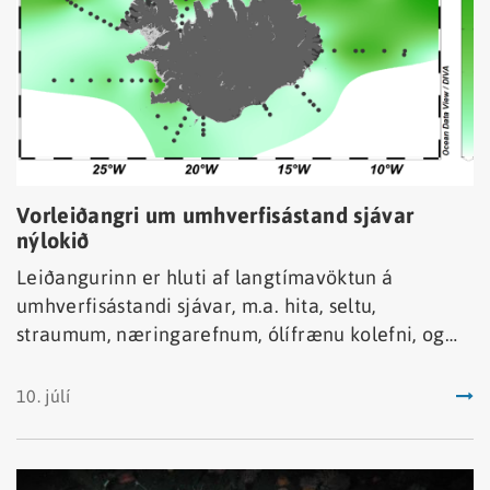
Vorleiðangri um umhverfisástand sjávar
nýlokið
Leiðangurinn er hluti af langtímavöktun á
umhverfisástandi sjávar, m.a. hita, seltu,
straumum, næringarefnum, ólífrænu kolefni, og
plöntusvifi (gróðri) og dýrasvifi (átu).
10. júlí