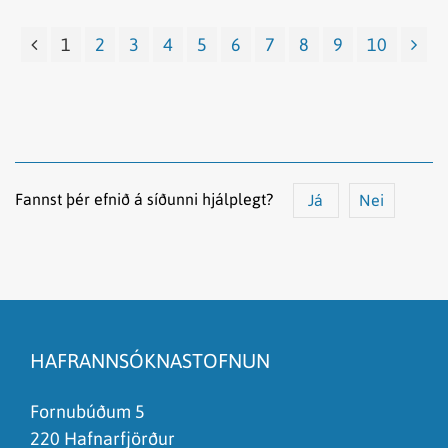
1
2
3
4
5
6
7
8
9
10
Fannst þér efnið á síðunni hjálplegt?
Já
Nei
Efnið svarar ekki spurningunni
Síðan inniheldur rangar upplýsingar
HAFRANNSÓKNASTOFNUN
Það er of mikið efni á síðunni
Ég skil ekki efnið, finnst það of flókið
Fornubúðum 5
220 Hafnarfjörður