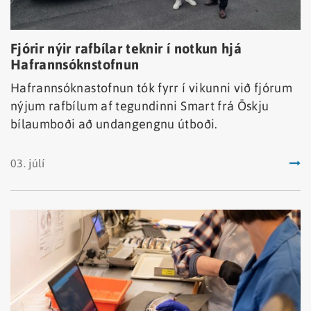
Fjórir nýir rafbílar teknir í notkun hjá
Hafrannsóknstofnun
Hafrannsóknastofnun tók fyrr í vikunni við fjórum
nýjum rafbílum af tegundinni Smart frá Öskju
bílaumboði að undangengnu útboði.
03. júlí