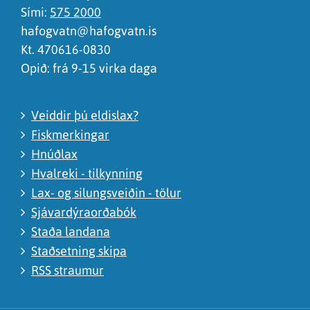
Sími:
575 2000
hafogvatn@hafogvatn.is
Kt. 470616-0830
Opið: frá 9-15 virka daga
Veiddir þú eldislax?
Fiskmerkingar
Hnúðlax
Hvalreki - tilkynning
Lax- og silungsveiðin - tölur
Sjávardýraorðabók
Staða landana
Staðsetning skipa
RSS straumur