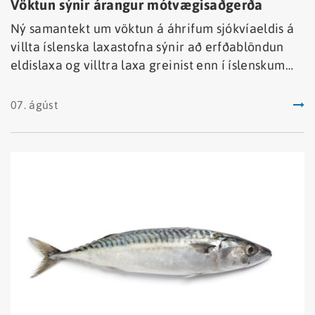
Vöktun sýnir árangur mótvægisaðgerða
Ný samantekt um vöktun á áhrifum sjókvíaeldis á
villta íslenska laxastofna sýnir að erfðablöndun
eldislaxa og villtra laxa greinist enn í íslenskum
ám.
07. ágúst