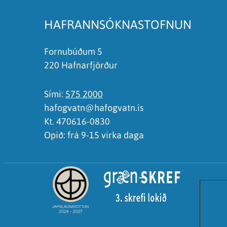
Ég skil ekki efnið, finnst það of flókið
HAFRANNSÓKNASTOFNUN
Fornubúðum 5
220 Hafnarfjörður
Sími:
575 2000
hafogvatn@hafogvatn.is
Kt. 470616-0830
Opið: frá 9-15 virka daga