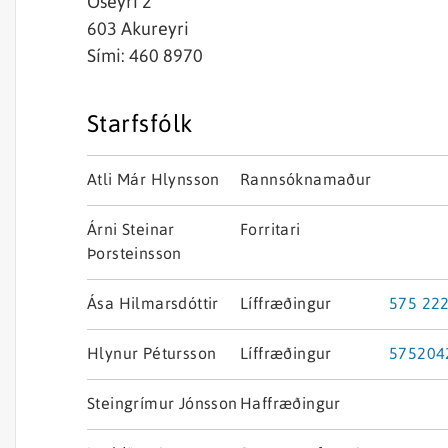
Óseyri 2
603 Akureyri
Sími: 460 8970
Starfsfólk
Nafn
Starfsheiti
Netfang
Atli Már Hlynsson
Rannsóknamaður
Árni Steinar
Forritari
Atli Már Hl
Þorsteinsson
Rannsóknamaðu
Ása Hilmarsdóttir
Líffræðingur
575 22
Árni Steina
Hlynur Pétursson
Líffræðingur
575204
Starfsstöð
Forritari
Ása Hilmars
Svið
Steingrímur Jónsson
Haffræðingur
Líffræðingur
Hlynur Pétu
Starfsstöð