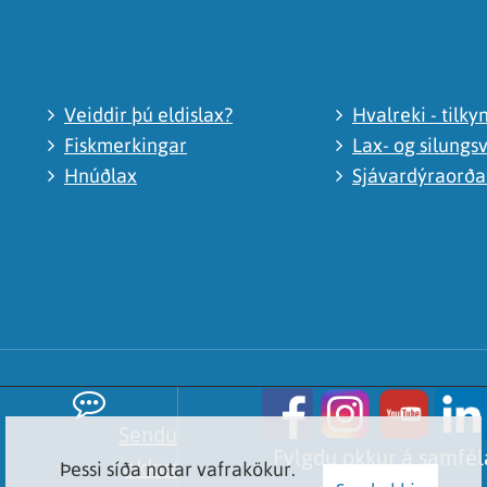
Veiddir þú eldislax?
Hvalreki - tilky
Fiskmerkingar
Lax- og silungsv
Hnúðlax
Sjávardýraorð
Sendu
Fylgdu okkur á samfé
okkur
Þessi síða notar vafrakökur.