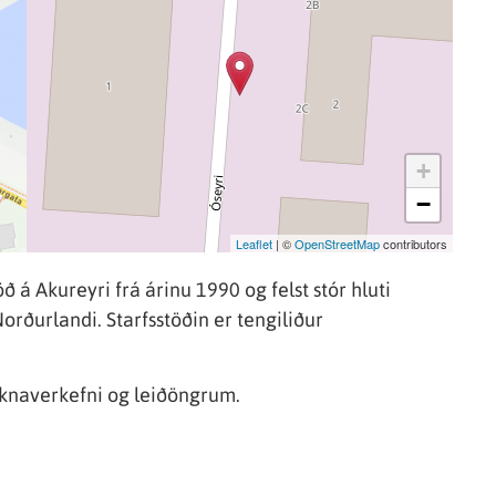
+
−
Leaflet
| ©
OpenStreetMap
contributors
 á Akureyri frá árinu 1990 og felst stór hluti
orðurlandi. Starfsstöðin er tengiliður
óknaverkefni og leiðöngrum.