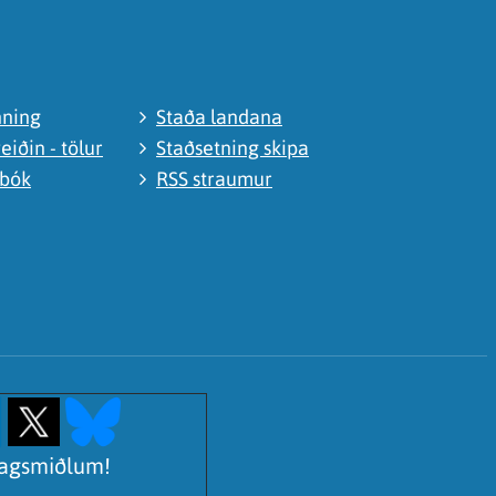
nning
Staða landana
eiðin - tölur
Staðsetning skipa
abók
RSS straumur
lagsmiðlum!