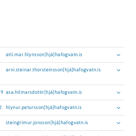
atli.mar.hlynsson[hjá]hafogvatn.is
arni.steinar.thorsteinsson[hjá]hafogvatn.is
ynsson
r
29
asa.hilmarsdottir[hjá]hafogvatn.is
r Þorsteinsson
2
hlynur.petursson[hjá]hafogvatn.is
Akureyri
dóttir
Botnsjávarsvið
steingrimur.jonsson[hjá]hafogvatn.is
rsson
Akureyri