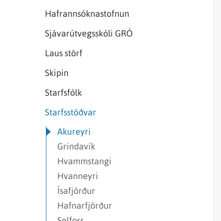
Sjórannsóknir
sjókvíaeldis
Hafrannsóknastofnun
Sjávarútvegsskóli GRÓ
Laus störf
Skipin
Starfsfólk
Starfsstöðvar
Akureyri
Grindavík
Hvammstangi
Hvanneyri
Ísafjörður
Hafnarfjörður
Selfoss