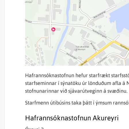
Hafrannsóknastofnun hefur starfrækt starfsstöð
starfseminnar í sýnatöku úr lönduðum afla á N
stofnunarinnar við sjávarútveginn á svæðinu.
Starfmenn útibúsins taka þátt í ýmsum ranns
Hafrannsóknastofnun Akureyri