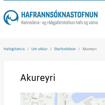
HafogVatn.is
/
Um okkur
/
Starfsstöðvar
/
Akureyri
Akureyri