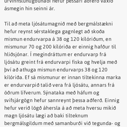
úrvinnsluhugbúnaði hefur þessari aðferð vaxið
ásmegin hin seinni ár.
Til að meta ljósátumagnið með bergmálstækni
hefur reynst sérstaklega gagnlegt að skoða
mismun endurvarpa á 38 og 120 kílóriðum, en
mismunur 70 og 200 kílóriða er einnig hafður til
hliðsjónar. Í megindráttum er endurvarp frá
ljósátu greint frá endurvarpi fiska og hvelja með
því að athuga mismun endurvarps 38 og 120
kílóriða. Ef sá mismunur er innan tiltekinna marka
er endurvarpið talið vera frá ljósátu, annars frá
öðrum lífverum. Sýnataka með háfum og
svifsjárgögn hefur sannreynt þessa aðferð. Einnig
hefur verið lögð áhersla á að meta hversu mikið
magn ljósátu lægi að baki tilteknum
bergmálsgildum með samanburði við tegunda- og