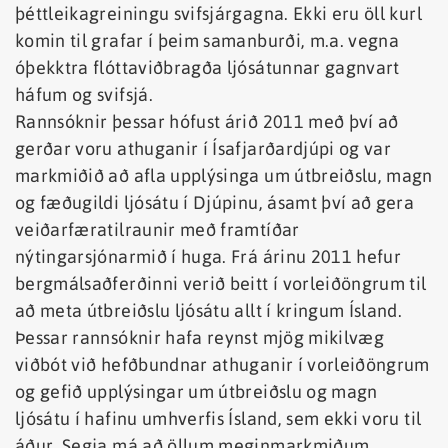
þéttleikagreiningu svifsjárgagna. Ekki eru öll kurl
komin til grafar í þeim samanburði, m.a. vegna
óþekktra flóttaviðbragða ljósátunnar gagnvart
háfum og svifsjá.
Rannsóknir þessar hófust árið 2011 með því að
gerðar voru athuganir í Ísafjarðardjúpi og var
markmiðið að afla upplýsinga um útbreiðslu, magn
og fæðugildi ljósátu í Djúpinu, ásamt því að gera
veiðarfæratilraunir með framtíðar
nýtingarsjónarmið í huga. Frá árinu 2011 hefur
bergmálsaðferðinni verið beitt í vorleiðöngrum til
að meta útbreiðslu ljósátu allt í kringum Ísland.
Þessar rannsóknir hafa reynst mjög mikilvæg
viðbót við hefðbundnar athuganir í vorleiðöngrum
og gefið upplýsingar um útbreiðslu og magn
ljósátu í hafinu umhverfis Ísland, sem ekki voru til
áður. Segja má að öllum meginmarkmiðum