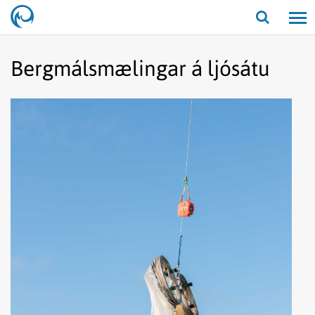
Opna/lo
leit
Bergmálsmælingar á ljósátu