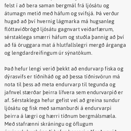
felst í að bera saman bergmál frá ljósátu og
átumagn metið með háfum og svifsjá. Þá verður
hugað að því hvernig lágmarka má hugsanleg
flóttaviðbrögð ljósátu gagnvart veiðarfærum,
sérstaklega smærri háfum og stuðla þannig að því
að fá öruggara mat á hlutfallslegri mergð árganga
og lengdardreifingum úr sýnatökum.
Það hefur lengi verið þekkt að endurvarp fiska og
dýrasvifs er tíðniháð og að þessa tíðnisvörun má
nota til þess að meta endurvarp til tegunda og
jafnvel stærðar þeirra lífvera sem endurvarpið er
af. Sérstaklega hefur gefist vel að greina sundur
ljósátu og fisk með samanburði á endurvarpi
þeirra á lægri og hærri tíðnum bergmálsmæla.
Með stafrænni skráningu og öflugum