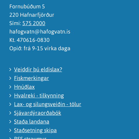
Ég skil ekki efnið, finnst það of flókið
Fornubúðum 5
220 Hafnarfjörður
Sími:
575 2000
hafogvatn@hafogvatn.is
Kt. 470616-0830
Opið: frá 9-15 virka daga
Veiddir þú eldislax?
Fiskmerkingar
Hnúðlax
Hvalreki - tilkynning
Lax- og silungsveiðin - tölur
Sjávardýraorðabók
Staða landana
Staðsetning skipa
RSS straumur