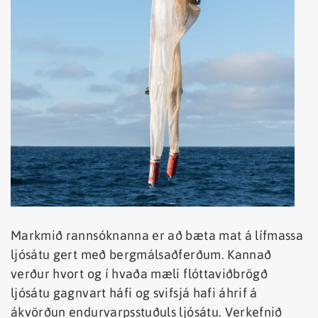
Markmið rannsóknanna er að bæta mat á lífmassa
ljósátu gert með bergmálsaðferðum. Kannað
verður hvort og í hvaða mæli flóttaviðbrögð
ljósátu gagnvart háfi og svifsjá hafi áhrif á
ákvörðun endurvarpsstuðuls ljósátu. Verkefnið