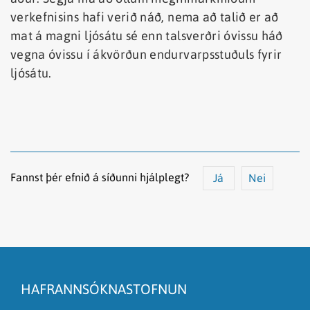
verkefnisins hafi verið náð, nema að talið er að
mat á magni ljósátu sé enn talsverðri óvissu háð
vegna óvissu í ákvörðun endurvarpsstuðuls fyrir
ljósátu.
Fannst þér efnið á síðunni hjálplegt?
Já
Nei
Efnið svarar ekki spurningunni
Síðan inniheldur rangar upplýsingar
HAFRANNSÓKNASTOFNUN
Það er of mikið efni á síðunni