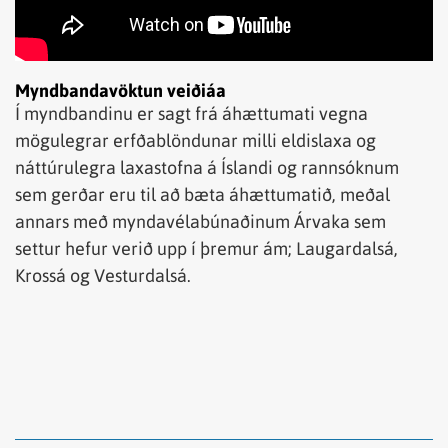
Myndbandavöktun veiðiáa
Í myndbandinu er sagt frá áhættumati vegna
mögulegrar erfðablöndunar milli eldislaxa og
náttúrulegra laxastofna á Íslandi og rannsóknum
sem gerðar eru til að bæta áhættumatið, meðal
annars með myndavélabúnaðinum Árvaka sem
settur hefur verið upp í þremur ám; Laugardalsá,
Krossá og Vesturdalsá.