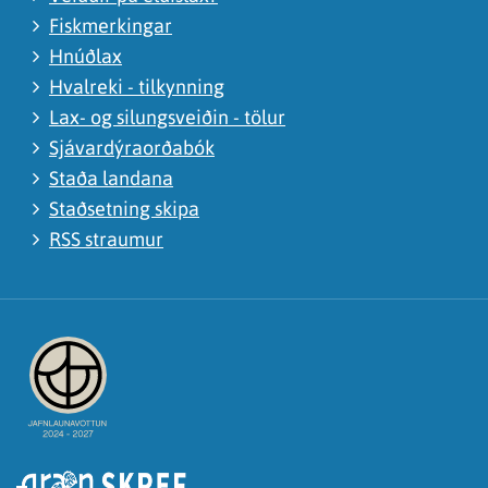
Fiskmerkingar
Hnúðlax
Hvalreki - tilkynning
Lax- og silungsveiðin - tölur
Sjávardýraorðabók
Staða landana
Staðsetning skipa
RSS straumur