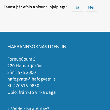
Fannst þér efnið á síðunni hjálplegt?
Já
Nei
Efnið svarar ekki spurningunni
Síðan inniheldur rangar upplýsingar
HAFRANNSÓKNASTOFNUN
Það er of mikið efni á síðunni
Ég skil ekki efnið, finnst það of flókið
Fornubúðum 5
220 Hafnarfjörður
Sími:
575 2000
hafogvatn@hafogvatn.is
Kt. 470616-0830
Opið: frá 9-15 virka daga
Veiddir þú eldislax?