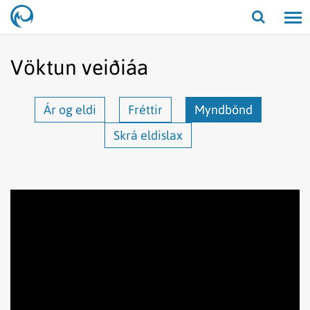
Opna/lo
leit
Vöktun veiðiáa
Ár og eldi
Fréttir
Myndbönd
Skrá eldislax