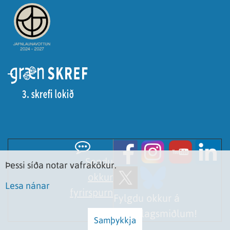
Sendu
Þessi síða notar vafrakökur.
okkur
Lesa nánar
fyrirspurn
Fylgdu okkur á
samfélagsmiðlum!
Samþykkja