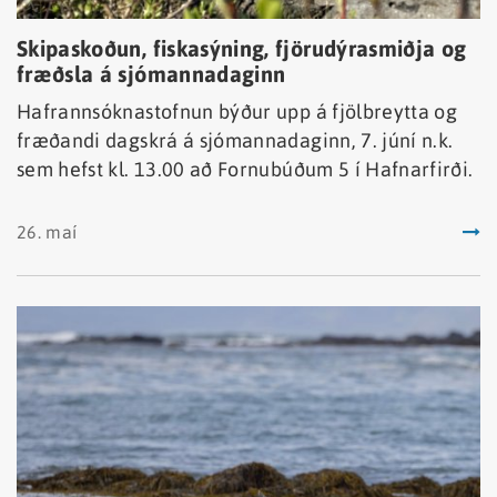
Skipaskoðun, fiskasýning, fjörudýrasmiðja og
fræðsla á sjómannadaginn
Hafrannsóknastofnun býður upp á fjölbreytta og
fræðandi dagskrá á sjómannadaginn, 7. júní n.k.
sem hefst kl. 13.00 að Fornubúðum 5 í Hafnarfirði.
26. maí