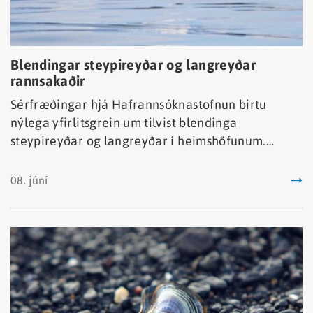
Blendingar steypireyðar og langreyðar
rannsakaðir
Sérfræðingar hjá Hafrannsóknastofnun birtu
nýlega yfirlitsgrein um tilvist blendinga
steypireyðar og langreyðar í heimshöfunum.
Greint hefur verið frá blendingum þessara
tegunda í hvalveiðum í atvinnuskyni allt frá lokum
08. júní
19 aldar.