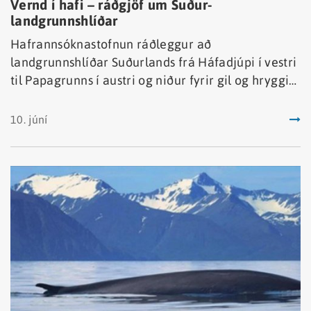
Vernd í hafi – ráðgjöf um Suður-
landgrunnshlíðar
Hafrannsóknastofnun ráðleggur að
landgrunnshlíðar Suðurlands frá Háfadjúpi í vestri
til Papagrunns í austri og niður fyrir gil og hryggi
sem skera landgrunnskantinn skuli njóta verndar.
10. júní