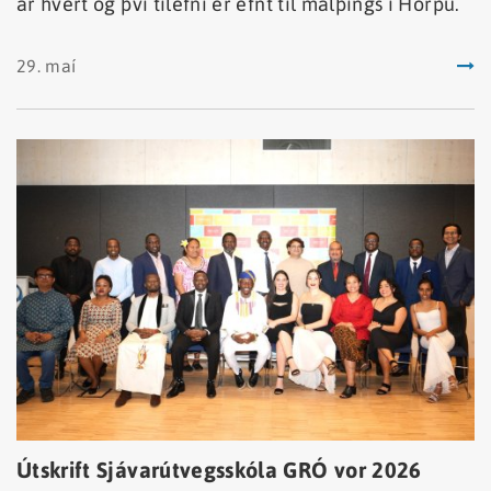
ár hvert og því tilefni er efnt til málþings í Hörpu.
29. maí
Útskrift Sjávarútvegsskóla GRÓ vor 2026