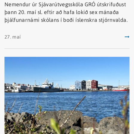
Nemendur úr Sjávarútvegsskóla GRÓ útskrifuðust
þann 20. maí sl. eftir að hafa lokið sex mánaða
þjálfunarnámi skólans í boði íslenskra stjórnvalda.
27. maí