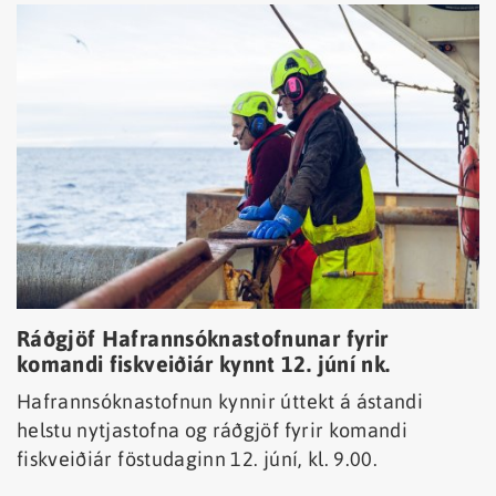
Ráðgjöf Hafrannsóknastofnunar fyrir
komandi fiskveiðiár kynnt 12. júní nk.
Hafrannsóknastofnun kynnir úttekt á ástandi
helstu nytjastofna og ráðgjöf fyrir komandi
fiskveiðiár föstudaginn 12. júní, kl. 9.00.