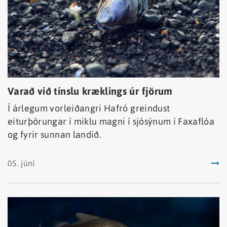
Varað við tínslu kræklings úr fjörum
Í árlegum vorleiðangri Hafró greindust
eiturþörungar í miklu magni í sjósýnum í Faxaflóa
og fyrir sunnan landið.
05. júní