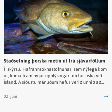
Staðsetning þorska metin út frá sjávarföllum
Í skýrslu Hafrannsóknastofnunar, sem nýlega kom
út, koma fram nýjar upplýsingar um far fiska við
Ísland. Á síðustu mánuðum hefur verið unnið að
því að uppfæra líkan til að nýta sjávarföll í
rafeindamerkjum til að staðsetningar.
02. júní