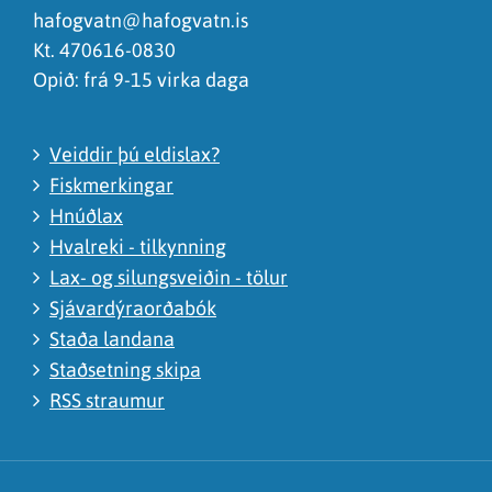
hafogvatn@hafogvatn.is
Kt. 470616-0830
Opið: frá 9-15 virka daga
Veiddir þú eldislax?
Fiskmerkingar
Hnúðlax
Hvalreki - tilkynning
Lax- og silungsveiðin - tölur
Sjávardýraorðabók
Staða landana
Staðsetning skipa
RSS straumur