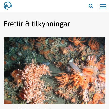
Opna/lo
leit
Fréttir & tilkynningar