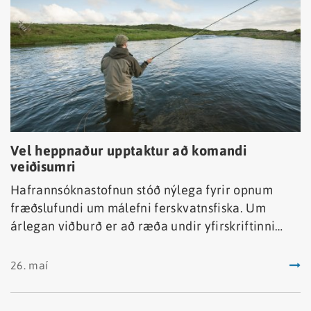
Vel heppnaður upptaktur að komandi
veiðisumri
Hafrannsóknastofnun stóð nýlega fyrir opnum
fræðslufundi um málefni ferskvatnsfiska. Um
árlegan viðburð er að ræða undir yfirskriftinni
Upptaktur að veiðisumri.
26. maí