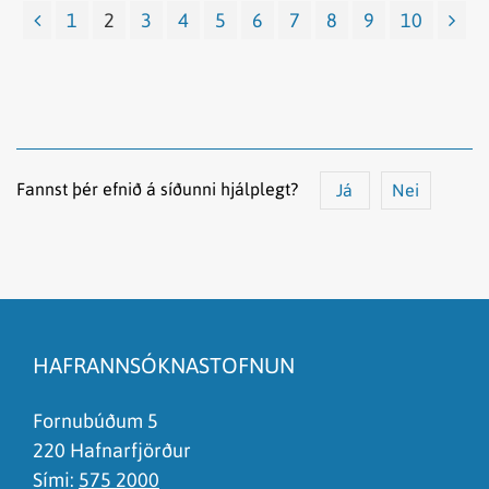
1
2
3
4
5
6
7
8
9
10
Fannst þér efnið á síðunni hjálplegt?
Já
Nei
Efnið svarar ekki spurningunni
Síðan inniheldur rangar upplýsingar
HAFRANNSÓKNASTOFNUN
Það er of mikið efni á síðunni
Ég skil ekki efnið, finnst það of flókið
Fornubúðum 5
220 Hafnarfjörður
Sími:
575 2000