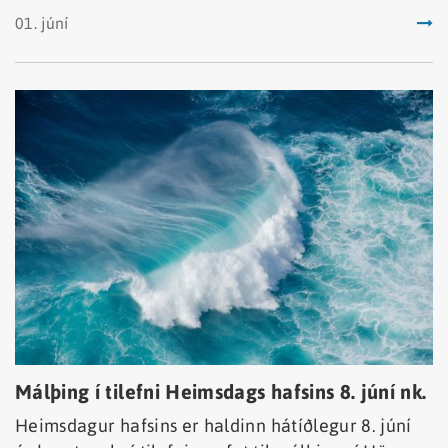
01. júní
Málþing í tilefni Heimsdags hafsins 8. júní nk.
Heimsdagur hafsins er haldinn hátíðlegur 8. júní