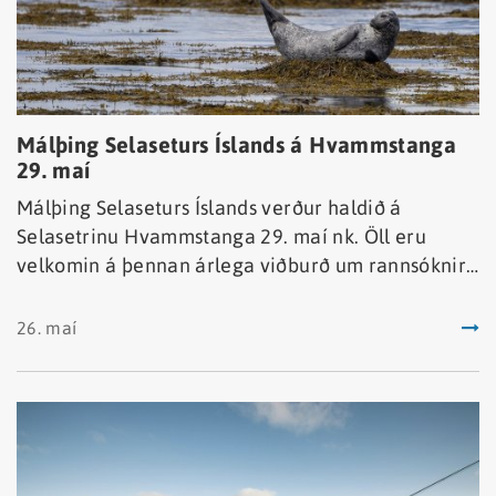
Málþing Selaseturs Íslands á Hvammstanga
29. maí
Málþing Selaseturs Íslands verður haldið á
Selasetrinu Hvammstanga 29. maí nk. Öll eru
velkomin á þennan árlega viðburð um rannsóknir í
náttúru Íslands.
26. maí