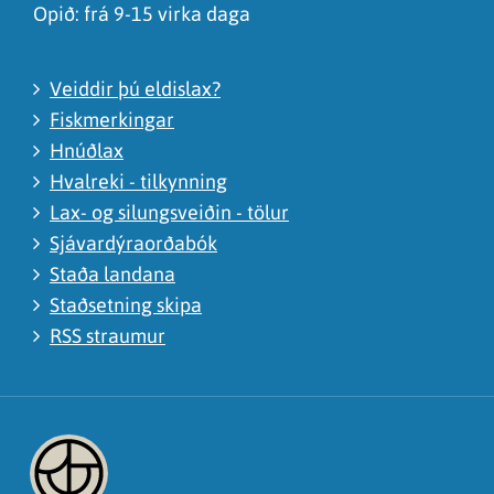
Opið: frá 9-15 virka daga
Veiddir þú eldislax?
Fiskmerkingar
Hnúðlax
Hvalreki - tilkynning
Lax- og silungsveiðin - tölur
Sjávardýraorðabók
Staða landana
Staðsetning skipa
RSS straumur