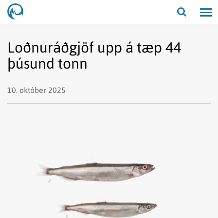
Opna/lo
leit
Loðnuráðgjöf upp á tæp 44
þúsund tonn
10. október 2025