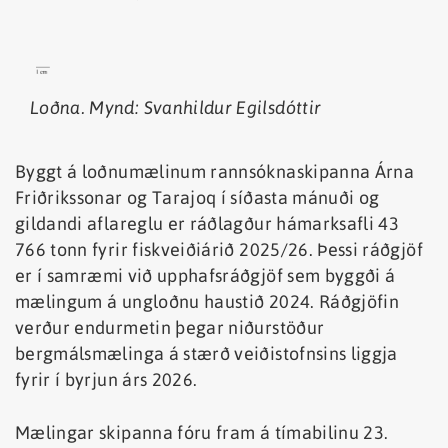
Loðna. Mynd: Svanhildur Egilsdóttir
Byggt á loðnumælinum rannsóknaskipanna Árna
Friðrikssonar og Tarajoq í síðasta mánuði og
gildandi aflareglu er ráðlagður hámarksafli 43
766 tonn fyrir fiskveiðiárið 2025/26. Þessi ráðgjöf
er í samræmi við upphafsráðgjöf sem byggði á
mælingum á ungloðnu haustið 2024. Ráðgjöfin
verður endurmetin þegar niðurstöður
bergmálsmælinga á stærð veiðistofnsins liggja
fyrir í byrjun árs 2026.
Mælingar skipanna fóru fram á tímabilinu 23.