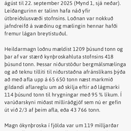
ágúst til 22. september 2025 (Mynd 1, sjá neðar).
Leiðangurinn er talinn hafa náð yfir
útbreiðslusvæði stofnsins. Loðnan var nokkuð
jafndreifð á svæðinu og mælingin hennar hafði
fremur lágan breytistuðul.
Heildarmagn loðnu mældist 1209 þúsund tonn og
þar af var stærð kynþroskahluta stofnsins 418
þúsund tonn. Þessar niðurstöður bergmálsmælinga
og að teknu tilliti til niðurstaðna afránslíkans þýða
að með afla upp á 65 650 tonn næst markmið
gildandi aflareglu um að skilja eftir að lágmarki
114 þúsund tonn til hrygningar með 95 % líkum. Í
varúðarskyni miðast milliráðgjöf sem nú er gefin
út við 2/3 af þeim afla, eða 43 766 tonn.
Magn ókynþroska í fjölda var um 119 milljarðar