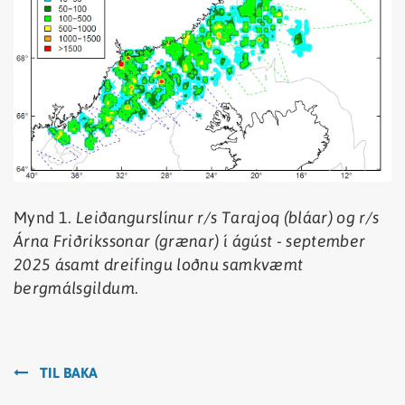
Mynd 1.
Leiðangurslínur r/s Tarajoq (bláar) og r/s
Árna Friðrikssonar (grænar) í ágúst - september
2025 ásamt dreifingu loðnu samkvæmt
bergmálsgildum.
TIL BAKA