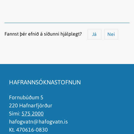
Fannst þér efnið á síðunni hjálplegt?
Já
Nei
Efnið svarar ekki spurningunni
Síðan inniheldur rangar upplýsingar
HAFRANNSÓKNASTOFNUN
Það er of mikið efni á síðunni
Ég skil ekki efnið, finnst það of flókið
Fornubúðum 5
220 Hafnarfjörður
Sími:
575 2000
hafogvatn@hafogvatn.is
Kt. 470616-0830