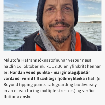
Málstofa Hafrannsóknastofnunar verður næst
haldin 16. október nk. kl. 12.30 en yfirskrift hennar
er:
Handan vendipunkta - margir álagsþættir
varðandi vernd líffræðilegs fjölbreytileika í hafi
(e.
Beyond tipping points: safeguarding biodiversity
in an ocean facing multiple stressors)
og verður
fluttur á ensku.