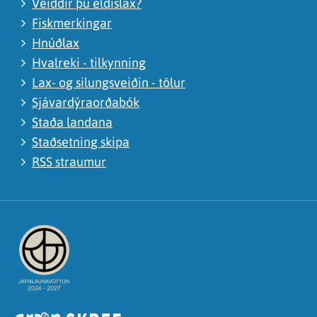
Veiddir þú eldislax?
Fiskmerkingar
Hnúðlax
Hvalreki - tilkynning
Lax- og silungsveiðin - tölur
Sjávardýraorðabók
Staða landana
Staðsetning skipa
RSS straumur