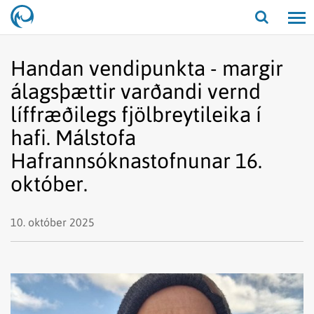
Opna/lo
leit
Handan vendipunkta - margir
álagsþættir varðandi vernd
líffræðilegs fjölbreytileika í
hafi. Málstofa
Hafrannsóknastofnunar 16.
október.
10. október 2025