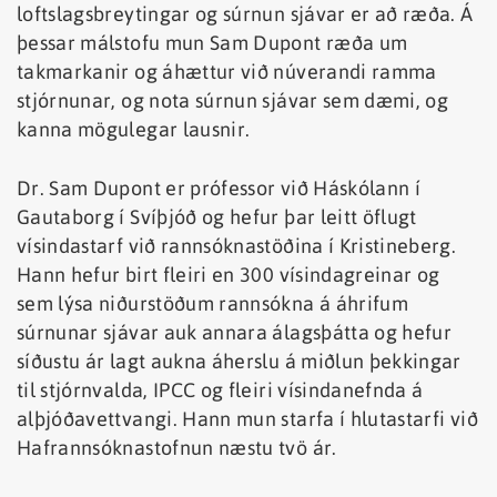
loftslagsbreytingar og súrnun sjávar er að ræða. Á
þessar málstofu mun Sam Dupont ræða um
takmarkanir og áhættur við núverandi ramma
stjórnunar, og nota súrnun sjávar sem dæmi, og
kanna mögulegar lausnir.
Dr. Sam Dupont er prófessor við Háskólann í
Gautaborg í Svíþjóð og hefur þar leitt öflugt
vísindastarf við rannsóknastöðina í Kristineberg.
Hann hefur birt fleiri en 300 vísindagreinar og
sem lýsa niðurstöðum rannsókna á áhrifum
súrnunar sjávar auk annara álagsþátta og hefur
síðustu ár lagt aukna áherslu á miðlun þekkingar
til stjórnvalda, IPCC og fleiri vísindanefnda á
alþjóðavettvangi. Hann mun starfa í hlutastarfi við
Hafrannsóknastofnun næstu tvö ár.