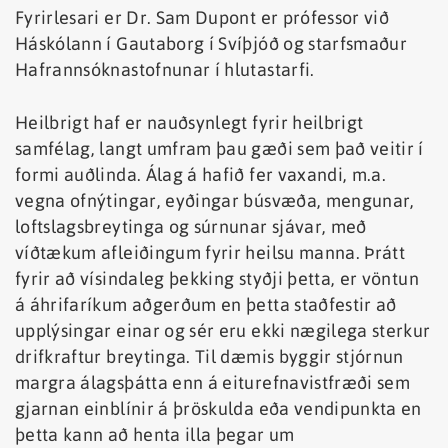
Fyrirlesari er Dr. Sam Dupont er prófessor við
Háskólann í Gautaborg í Svíþjóð og starfsmaður
Hafrannsóknastofnunar í hlutastarfi.
Heilbrigt haf er nauðsynlegt fyrir heilbrigt
samfélag, langt umfram þau gæði sem það veitir í
formi auðlinda. Álag á hafið fer vaxandi, m.a.
vegna ofnýtingar, eyðingar búsvæða, mengunar,
loftslagsbreytinga og súrnunar sjávar, með
víðtækum afleiðingum fyrir heilsu manna. Þrátt
fyrir að vísindaleg þekking styðji þetta, er vöntun
á áhrifaríkum aðgerðum en þetta staðfestir að
upplýsingar einar og sér eru ekki nægilega sterkur
drifkraftur breytinga. Til dæmis byggir stjórnun
margra álagsþátta enn á eiturefnavistfræði sem
gjarnan einblínir á þröskulda eða vendipunkta en
þetta kann að henta illa þegar um