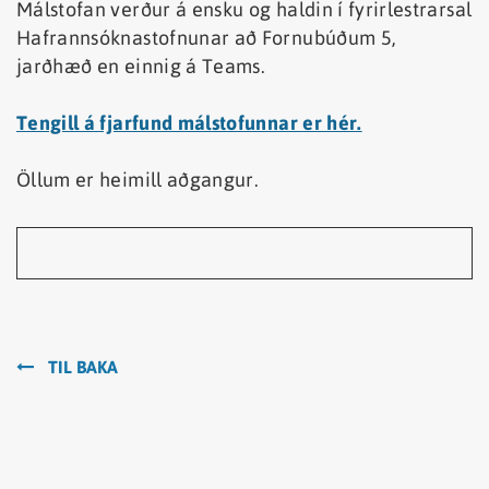
Málstofan verður á ensku og haldin í fyrirlestrarsal
Hafrannsóknastofnunar að Fornubúðum 5,
jarðhæð en einnig á Teams.
Tengill á fjarfund málstofunnar er hér.
Öllum er heimill aðgangur.
TIL BAKA