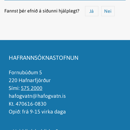
Fannst þér efnið á síðunni hjálplegt?
Já
Nei
Efnið svarar ekki spurningunni
Síðan inniheldur rangar upplýsingar
HAFRANNSÓKNASTOFNUN
Það er of mikið efni á síðunni
Ég skil ekki efnið, finnst það of flókið
Fornubúðum 5
220 Hafnarfjörður
Sími:
575 2000
hafogvatn@hafogvatn.is
Kt. 470616-0830
Opið: frá 9-15 virka daga