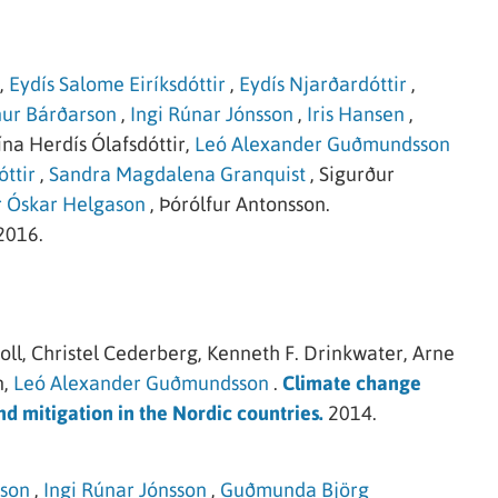
,
Eydís Salome Eiríksdóttir
,
Eydís Njarðardóttir
,
ur Bárðarson
,
Ingi Rúnar Jónsson
,
Iris Hansen
,
ína Herdís Ólafsdóttir,
Leó Alexander Guðmundsson
ttir
,
Sandra Magdalena Granquist
,
Sigurður
r Óskar Helgason
,
Þórólfur Antonsson.
2016.
ll,
Christel Cederberg,
Kenneth F. Drinkwater,
Arne
,
Leó Alexander Guðmundsson
.
Climate change
nd mitigation in the Nordic countries.
2014.
son
,
Ingi Rúnar Jónsson
,
Guðmunda Björg