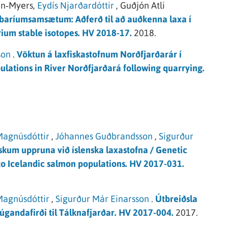
en‐Myers,
Eydís Njarðardóttir
,
Guðjón Atli
baríumsamsætum: Aðferð til að auðkenna laxa í
ium stable isotopes. HV 2018-17.
2018.
son
.
Vöktun á laxfiskastofnum Norðfjarðarár í
pulations in River Norðfjarðará following quarrying.
Magnúsdóttir
,
Jóhannes Guðbrandsson
,
Sigurður
skum uppruna við íslenska laxastofna / Genetic
to Icelandic salmon populations. HV 2017-031.
Magnúsdóttir
,
Sigurður Már Einarsson
.
Útbreiðsla
 Súgandafirði til Tálknafjarðar. HV 2017-004.
2017.