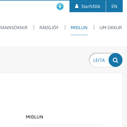
Starfsfólk
EN
RANNSÓKNIR
RÁÐGJÖF
MIÐLUN
UM OKKUR
Opna/loka
Leita
Kortlagning búsvæða
Skipin
Stofnmælingar
Svið
Málstofur
Samfélagsmiðlar
leit
Kortlagning
Starfsfólk
Veiðarfærasjá
Merki/logo
Öryggi & persónuvernd
hafsbotnsins
Starfsstöðvar
Vöktun eiturþörunga
Myndbönd
Myndabanki
Kvarnir og
Vöktun veiðiáa
Útgáfa
Skráning á póstlista
aldursákvörðun
Þörungarannsóknir
beinfiska
Loðna
Rannsóknafréttir
Makríll
MIÐLUN
Umhverfisáhrif