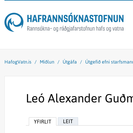
HafogVatn.is
/
Miðlun
/
Útgáfa
/
Útgefið efni starfsma
Leó Alexander Guð
LEIT
YFIRLIT