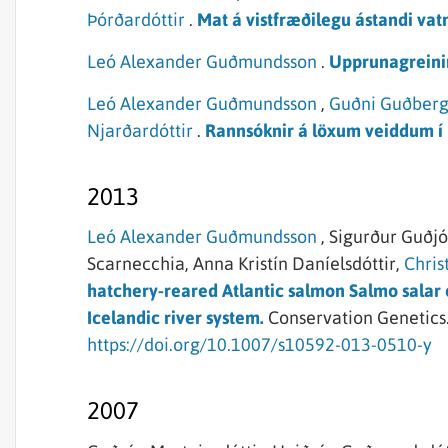
Þórðardóttir
.
Mat á vistfræðilegu ástandi vat
Leó Alexander Guðmundsson
.
Upprunagreining
Leó Alexander Guðmundsson
,
Guðni Guðberg
Njarðardóttir
.
Rannsóknir á löxum veiddum í P
2013
Leó Alexander Guðmundsson
,
Sigurður Guðjó
Scarnecchia,
Anna Kristín Daníelsdóttir,
Chris
hatchery-reared Atlantic salmon Salmo salar 
Icelandic river system.
Conservation Genetics
https://doi.org/10.1007/s10592-013-0510-y
2007