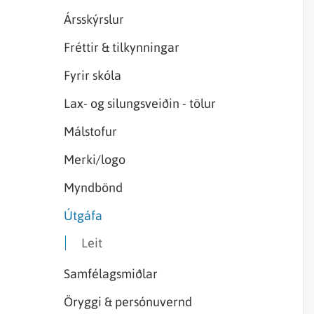
Sjórannsóknir
sjókvíaeldis
Ársskýrslur
Fréttir & tilkynningar
Fyrir skóla
Lax- og silungsveiðin - tölur
Málstofur
Merki/logo
Myndbönd
Útgáfa
Leit
Samfélagsmiðlar
Öryggi & persónuvernd