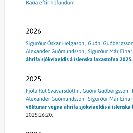
Raða eftir höfundum
2026
Sigurður Óskar Helgason
,
Guðni Guðbergsso
Alexander Guðmundsson
,
Sigurður Már Einar
áhrifa sjókvíaeldis á íslenska laxastofna 2025.
2025
Fjóla Rut Svavarsdóttir
,
Guðni Guðbergsson
,
Alexander Guðmundsson
,
Sigurður Már Einar
vöktunar vegna áhrifa sjókvíaeldis á íslenska
2025;26:20.