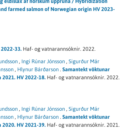
 og eldislax af norskum uppruna / Hybridization
 and farmed salmon of Norwegian origin HV 2023-
V 2022-33.
Haf- og vatnarannsóknir.
2022.
undsson
,
Ingi Rúnar Jónsson
,
Sigurður Már
nnsson
,
Hlynur Bárðarson
.
Samantekt vöktunar
na 2021. HV 2022-18.
Haf- og vatnarannsóknir.
2022.
undsson
,
Ingi Rúnar Jónsson
,
Sigurður Már
nnsson
,
Hlynur Bárðarson
.
Samantekt vöktunar
na 2020. HV 2021-39.
Haf- og vatnarannsóknir.
2021.