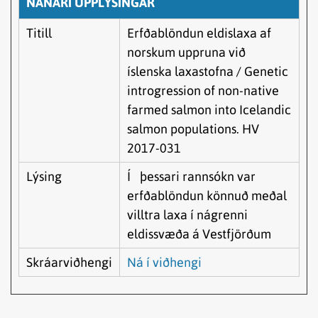
NÁNARI UPPLÝSINGAR
Titill
Erfðablöndun eldislaxa af
norskum uppruna við
íslenska laxastofna / Genetic
introgression of non-native
farmed salmon into Icelandic
salmon populations. HV
2017-031
Lýsing
Í þessari rannsókn var
erfðablöndun könnuð meðal
villtra laxa í nágrenni
eldissvæða á Vestfjörðum
Skráarviðhengi
Ná í viðhengi