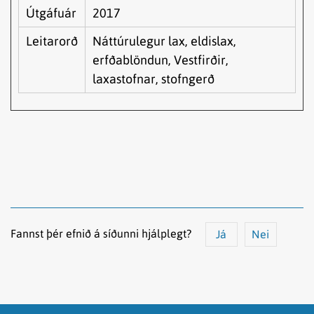
Útgáfuár
2017
Leitarorð
Náttúrulegur lax, eldislax,
erfðablöndun, Vestfirðir,
laxastofnar, stofngerð
Fannst þér efnið á síðunni hjálplegt?
Já
Nei
Efnið svarar ekki spurningunni