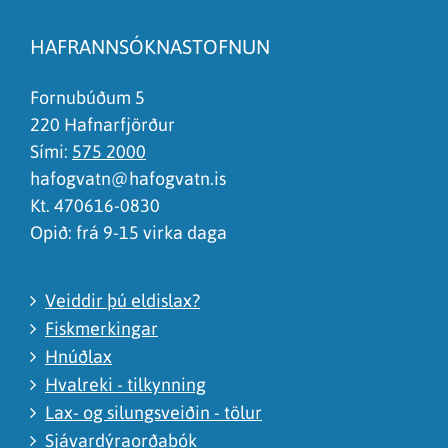
Síðan inniheldur rangar upplýsingar
HAFRANNSÓKNASTOFNUN
Það er of mikið efni á síðunni
Ég skil ekki efnið, finnst það of flókið
Fornubúðum 5
220 Hafnarfjörður
Sími:
575 2000
hafogvatn@hafogvatn.is
Kt. 470616-0830
Opið: frá 9-15 virka daga
Veiddir þú eldislax?
Fiskmerkingar
Hnúðlax
Hvalreki - tilkynning
Lax- og silungsveiðin - tölur
Sjávardýraorðabók