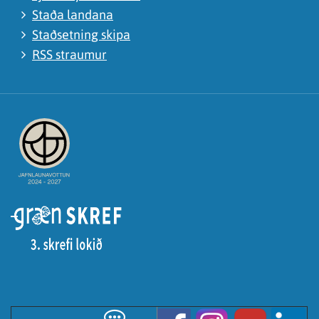
Staða landana
Staðsetning skipa
RSS straumur