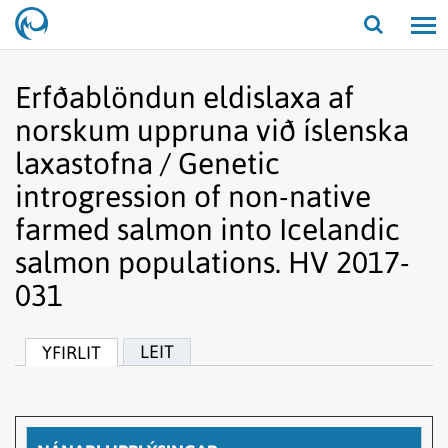
Opna/lo
leit
Erfðablöndun eldislaxa af
norskum uppruna við íslenska
laxastofna / Genetic
introgression of non-native
farmed salmon into Icelandic
salmon populations. HV 2017-
031
LEIT
YFIRLIT