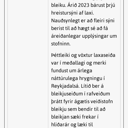
bleiku. Árið 2023 bárust þrjú
hreistursýni af laxi.
Nauðsynlegt er að fleiri sýni
berist til að hægt sé að fá
áreiðanlegar upplýsingar um
stofninn.
Þéttleiki og vöxtur laxaseiða
var í meðallagi og merki
fundust um árlega
náttúrulega hrygningu í
Reykjadalsá. Lítið ber á
bleikjuseiðum í rafveiðum
þrátt fyrir ágætis veiðistofn
bleikju sem bendir til að
bleikjan sæki frekar í
hliðarár og læki til