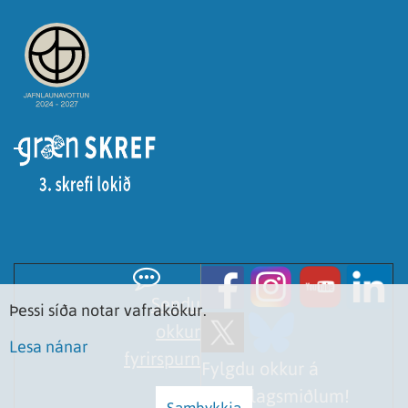
Sendu
Þessi síða notar vafrakökur.
okkur
Lesa nánar
fyrirspurn
Fylgdu okkur á
samfélagsmiðlum!