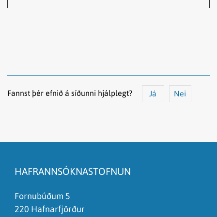
Fannst þér efnið á síðunni hjálplegt?
Já
Nei
Efnið svarar ekki spurningunni
Síðan inniheldur rangar upplýsingar
HAFRANNSÓKNASTOFNUN
Það er of mikið efni á síðunni
Ég skil ekki efnið, finnst það of flókið
Fornubúðum 5
220 Hafnarfjörður