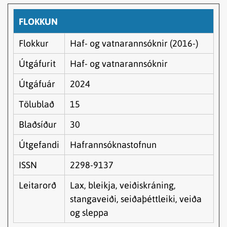
FLOKKUN
Flokkur
Haf- og vatnarannsóknir (2016-)
Útgáfurit
Haf- og vatnarannsóknir
Útgáfuár
2024
Tölublað
15
Blaðsíður
30
Útgefandi
Hafrannsóknastofnun
ISSN
2298-9137
Leitarorð
Lax, bleikja, veiðiskráning,
stangaveiði, seiðaþéttleiki, veiða
og sleppa