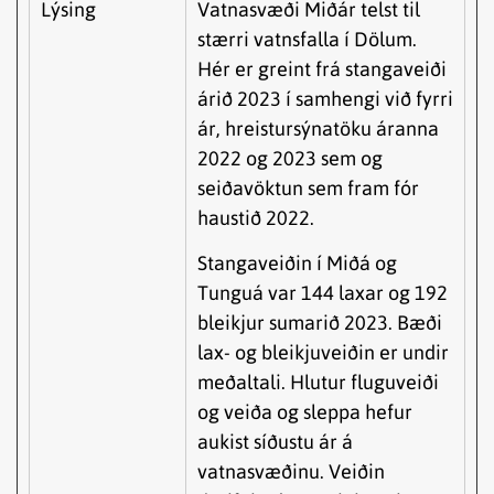
Lýsing
Vatnasvæði Miðár telst til
stærri vatnsfalla í Dölum.
Hér er greint frá stangaveiði
árið 2023 í samhengi við fyrri
ár, hreistursýnatöku áranna
2022 og 2023 sem og
seiðavöktun sem fram fór
haustið 2022.
Stangaveiðin í Miðá og
Tunguá var 144 laxar og 192
bleikjur sumarið 2023. Bæði
lax- og bleikjuveiðin er undir
meðaltali. Hlutur fluguveiði
og veiða og sleppa hefur
aukist síðustu ár á
vatnasvæðinu. Veiðin