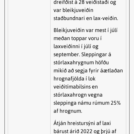
dreifðist á 28 veiðistaði og
var bleikjuveiðin
staðbundnari en lax-veiðin.
Bleikjuveiðin var mest í júlí
meðan toppar voru í
laxveiðinni í júlí og
september. Sleppingar á
stórlaxahrygnum höfðu
mikið að segja fyrir áætlaðan
hrognafjölda í lok
veiðitímabilsins en
stórlaxahrogn vegna
sleppinga námu rúmum 25%
af hrognum.
Átján hreistursýni af laxi
bárust árið 2022 og þrjú af