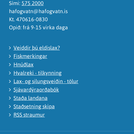
Sími:
575 2000
hafogvatn@hafogvatn.is
Kt. 470616-0830
Opið: frá 9-15 virka daga
Veiddir þú eldislax?
Fiskmerkingar
Hnúðlax
Hvalreki - tilkynning
Lax- og silungsveiðin - tölur
Sjávardýraorðabók
Staða landana
Staðsetning skipa
RSS straumur