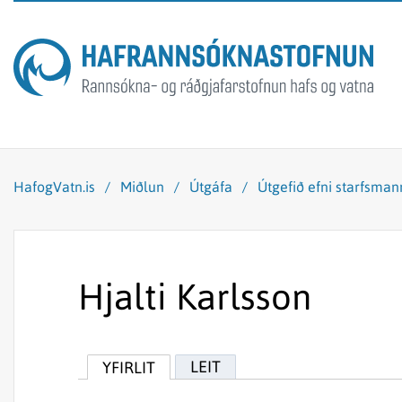
HafogVatn.is
/
Miðlun
/
Útgáfa
/
Útgefið efni starfsma
Hjalti Karlsson
LEIT
YFIRLIT