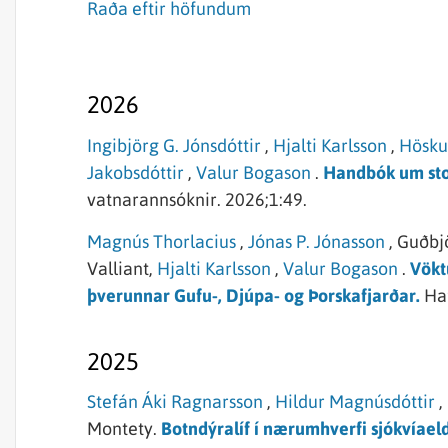
Raða eftir höfundum
2026
Ingibjörg G. Jónsdóttir
,
Hjalti Karlsson
,
Hösku
Jakobsdóttir
,
Valur Bogason
.
Handbók um sto
vatnarannsóknir.
2026;1:49.
Magnús Thorlacius
,
Jónas P. Jónasson
,
Guðbjö
Valliant,
Hjalti Karlsson
,
Valur Bogason
.
Vökt
þverunnar Gufu-, Djúpa- og Þorskafjarðar.
Ha
2025
Stefán Áki Ragnarsson
,
Hildur Magnúsdóttir
,
Montety.
Botndýralíf í nærumhverfi sjókvíaeldis