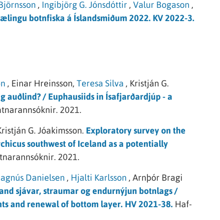
Björnsson
,
Ingibjörg G. Jónsdóttir
,
Valur Bogason
,
lingu botnfiska á Íslandsmiðum 2022. KV 2022-3.
on
,
Einar Hreinsson,
Teresa Silva
,
Kristján G.
eg auðlind? / Euphausiids in Ísafjarðardjúp - a
atnarannsóknir.
2021.
Kristján G. Jóakimsson.
Exploratory survey on the
hicus southwest of Iceland as a potentially
tnarannsóknir.
2021.
agnús Danielsen
,
Hjalti Karlsson
,
Arnþór Bragi
tand sjávar, straumar og endurnýjun botnlags /
nts and renewal of bottom layer. HV 2021-38.
Haf-