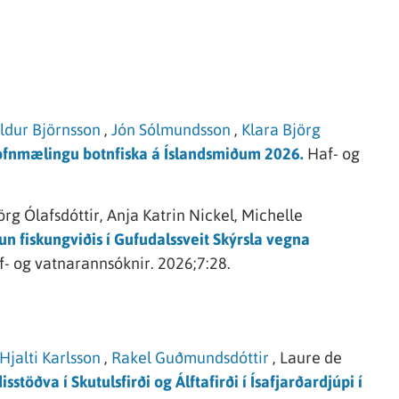
ldur Björnsson
,
Jón Sólmundsson
,
Klara Björg
fnmælingu botnfiska á Íslandsmiðum 2026.
Haf- og
rg Ólafsdóttir,
Anja Katrin Nickel,
Michelle
un fiskungviðis í Gufudalssveit Skýrsla vegna
f- og vatnarannsóknir.
2026;7:28.
Hjalti Karlsson
,
Rakel Guðmundsdóttir
,
Laure de
stöðva í Skutulsfirði og Álftafirði í Ísafjarðardjúpi í