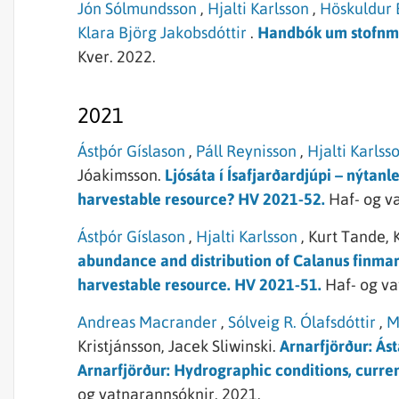
Jón Sólmundsson
,
Hjalti Karlsson
,
Höskuldur 
Klara Björg Jakobsdóttir
.
Handbók um stofnmæ
Kver.
2022.
2021
Ástþór Gíslason
,
Páll Reynisson
,
Hjalti Karlss
Jóakimsson.
Ljósáta í Ísafjarðardjúpi – nýtanl
harvestable resource? HV 2021-52.
Haf- og v
Ástþór Gíslason
,
Hjalti Karlsson
,
Kurt Tande,
abundance and distribution of Calanus finmarc
harvestable resource. HV 2021-51.
Haf- og va
Andreas Macrander
,
Sólveig R. Ólafsdóttir
,
M
Kristjánsson,
Jacek Sliwinski.
Arnarfjörður: Ás
Arnarfjörður: Hydrographic conditions, curre
og vatnarannsóknir.
2021.