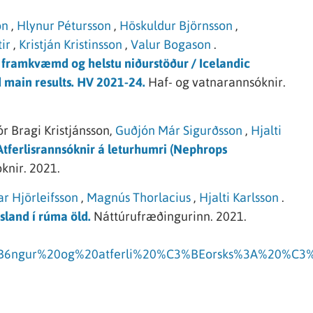
on
,
Hlynur Pétursson
,
Höskuldur Björnsson
,
ir
,
Kristján Kristinsson
,
Valur Bogason
.
 framkvæmd og helstu niðurstöður / Icelandic
 main results. HV 2021-24.
Haf- og vatnarannsóknir.
r Bragi Kristjánsson,
Guðjón Már Sigurðsson
,
Hjalti
Atferlisrannsóknir á leturhumri (Nephrops
knir.
2021.
ar Hjörleifsson
,
Magnús Thorlacius
,
Hjalti Karlsson
.
sland í rúma öld.
Náttúrufræðingurinn.
2021.
3%B6ngur%20og%20atferli%20%C3%BEorsks%3A%20