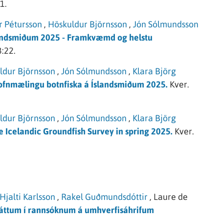
1.
r Pétursson
,
Höskuldur Björnsson
,
Jón Sólmundsson
landsmiðum 2025 - Framkvæmd og helstu
:22.
ldur Björnsson
,
Jón Sólmundsson
,
Klara Björg
fnmælingu botnfiska á Íslandsmiðum 2025.
Kver.
ldur Björnsson
,
Jón Sólmundsson
,
Klara Björg
e Icelandic Groundfish Survey in spring 2025.
Kver.
Hjalti Karlsson
,
Rakel Guðmundsdóttir
,
Laure de
þáttum í rannsóknum á umhverfisáhrifum