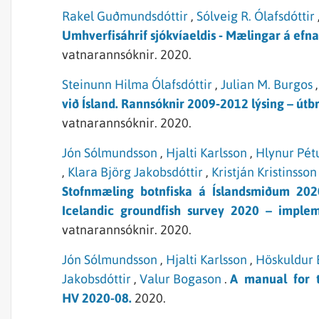
Rakel Guðmundsdóttir
,
Sólveig R. Ólafsdóttir
Umhverfisáhrif sjókvíaeldis ‐ Mælingar á efnaf
vatnarannsóknir.
2020.
Steinunn Hilma Ólafsdóttir
,
Julian M. Burgos
,
við Ísland. Rannsóknir 2009‐2012 lýsing – útb
vatnarannsóknir.
2020.
Jón Sólmundsson
,
Hjalti Karlsson
,
Hlynur Pét
,
Klara Björg Jakobsdóttir
,
Kristján Kristinsson
Stofnmæling botnfiska á Íslandsmiðum 20
Icelandic groundfish survey 2020 – implem
vatnarannsóknir.
2020.
Jón Sólmundsson
,
Hjalti Karlsson
,
Höskuldur 
Jakobsdóttir
,
Valur Bogason
.
A manual for t
HV 2020-08.
2020.