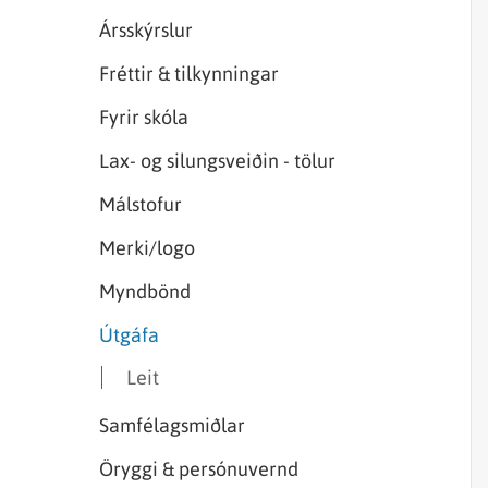
Sjórannsóknir
sjókvíaeldis
Ársskýrslur
Fréttir & tilkynningar
Fyrir skóla
Lax- og silungsveiðin - tölur
Málstofur
Merki/logo
Myndbönd
Útgáfa
Leit
Samfélagsmiðlar
Öryggi & persónuvernd