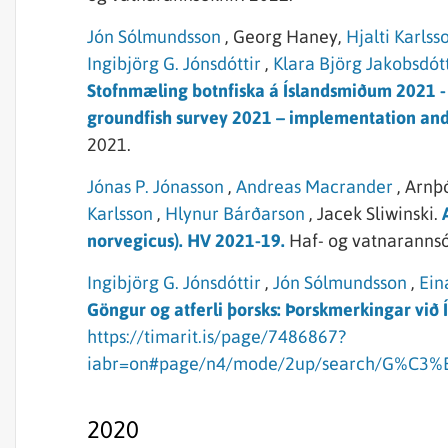
Jón Sólmundsson
,
Georg Haney,
Hjalti Karlss
Ingibjörg G. Jónsdóttir
,
Klara Björg Jakobsdótt
Stofnmæling botnfiska á Íslandsmiðum 2021 -
groundfish survey 2021 – implementation and
2021.
Jónas P. Jónasson
,
Andreas Macrander
,
Arnþó
Karlsson
,
Hlynur Bárðarson
,
Jacek Sliwinski.
norvegicus). HV 2021-19.
Haf- og vatnarannsó
Ingibjörg G. Jónsdóttir
,
Jón Sólmundsson
,
Ein
Göngur og atferli þorsks: Þorskmerkingar við Í
https://timarit.is/page/7486867?
iabr=on#page/n4/mode/2up/search/G%C
2020