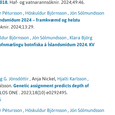
2018.
Haf- og vatnarannsóknir.
2024;49:46.
r Pétursson
,
Höskuldur Björnsson
,
Jón Sólmundsson
landsmiðum 2024 – framkvæmd og helstu
knir.
2024;13:29.
ldur Björnsson
,
Jón Sólmundsson
,
Klara Björg
fnmælingu botnfiska á Íslandsmiðum 2024. KV
g G. Jónsdóttir
,
Anja Nickel,
Hjalti Karlsson
,
lsson.
Genetic assignment predicts depth of
LOS ONE .
2023;18(10) e0292495.
5
r Pétursson
,
Höskuldur Björnsson
,
Jón Sólmundsson