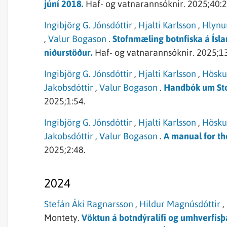
júní 2018.
Haf- og vatnarannsóknir.
2025;40:2
Ingibjörg G. Jónsdóttir
,
Hjalti Karlsson
,
Hlynu
,
Valur Bogason
.
Stofnmæling botnfiska á Ís
niðurstöður.
Haf- og vatnarannsóknir.
2025;13
Ingibjörg G. Jónsdóttir
,
Hjalti Karlsson
,
Hösku
Jakobsdóttir
,
Valur Bogason
.
Handbók um Sto
2025;1:54.
Ingibjörg G. Jónsdóttir
,
Hjalti Karlsson
,
Hösku
Jakobsdóttir
,
Valur Bogason
.
A manual for th
2025;2:48.
2024
Stefán Áki Ragnarsson
,
Hildur Magnúsdóttir
,
Montety.
Vöktun á botndýralífi og umhverfis