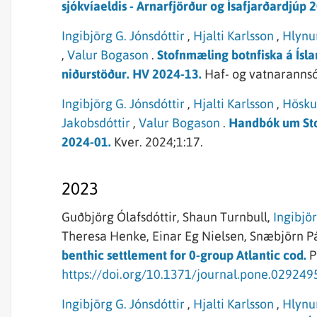
sjókvíaeldis - Arnarfjörður og Ísafjarðardjúp 
Ingibjörg G. Jónsdóttir
,
Hjalti Karlsson
,
Hlynu
,
Valur Bogason
.
Stofnmæling botnfiska á Ís
niðurstöður. HV 2024-13.
Haf- og vatnarannsó
Ingibjörg G. Jónsdóttir
,
Hjalti Karlsson
,
Hösku
Jakobsdóttir
,
Valur Bogason
.
Handbók um Sto
2024-01.
Kver.
2024;1:17.
2023
Guðbjörg Ólafsdóttir,
Shaun Turnbull,
Ingibjör
Theresa Henke,
Einar Eg Nielsen,
Snæbjörn Pá
benthic settlement for 0-group Atlantic cod.
P
https://doi.org/10.1371/journal.pone.029249
Ingibjörg G. Jónsdóttir
,
Hjalti Karlsson
,
Hlynu