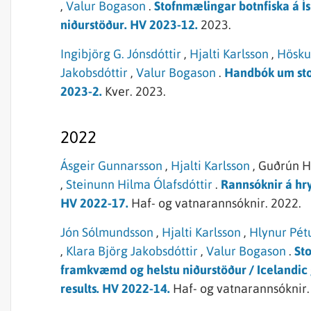
,
Valur Bogason
.
Stofnmælingar botnfiska á 
niðurstöður. HV 2023-12.
2023.
Ingibjörg G. Jónsdóttir
,
Hjalti Karlsson
,
Hösku
Jakobsdóttir
,
Valur Bogason
.
Handbók um sto
2023-2.
Kver.
2023.
2022
Ásgeir Gunnarsson
,
Hjalti Karlsson
,
Guðrún He
,
Steinunn Hilma Ólafsdóttir
.
Rannsóknir á hry
HV 2022-17.
Haf- og vatnarannsóknir.
2022.
Jón Sólmundsson
,
Hjalti Karlsson
,
Hlynur Pét
,
Klara Björg Jakobsdóttir
,
Valur Bogason
.
St
framkvæmd og helstu niðurstöður / Icelandic
results. HV 2022-14.
Haf- og vatnarannsóknir.