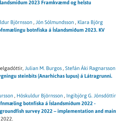
Íslandsmiðum 2023 Framkvæmd og helstu
ldur Björnsson
,
Jón Sólmundsson
,
Klara Björg
fnmælingu botnfiska á Íslandsmiðum 2023. KV
lgadóttir,
Julian M. Burgos
,
Stefán Áki Ragnarsson
gningu steinbíts (Anarhichas lupus) á Látragrunni.
ursson
,
Höskuldur Björnsson
,
Ingibjörg G. Jónsdóttir
ofnmæling botnfiska á Íslandsmiðum 2022 -
 groundfish survey 2022 – implementation and main
2022.