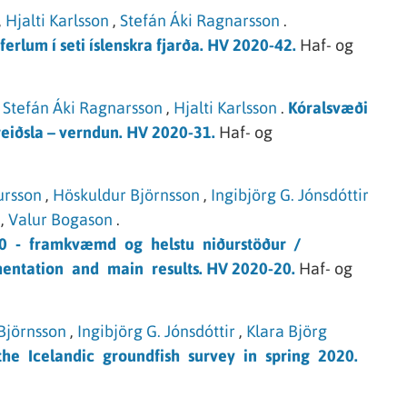
,
Hjalti Karlsson
,
Stefán Áki Ragnarsson
.
erlum í seti íslenskra fjarða. HV 2020-42.
Haf- og
Stefán Áki Ragnarsson
,
Hjalti Karlsson
.
Kóralsvæði
reiðsla – verndun. HV 2020-31.
Haf- og
ursson
,
Höskuldur Björnsson
,
Ingibjörg G. Jónsdóttir
,
Valur Bogason
.
20 ‐ framkvæmd og helstu niðurstöður /
entation and main results. HV 2020-20.
Haf- og
Björnsson
,
Ingibjörg G. Jónsdóttir
,
Klara Björg
he Icelandic groundfish survey in spring 2020.