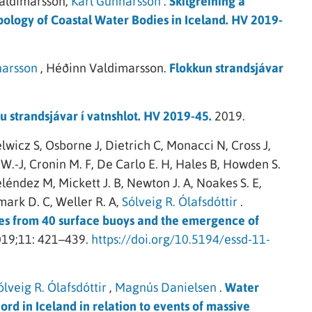
aldimarsson,
Karl Gunnarsson
.
Skilgreining á
ypology of Coastal Water Bodies in Iceland. HV 2019-
narsson
,
Héðinn Valdimarsson.
Flokkun strandsjávar
u strandsjávar í vatnshlot. HV 2019-45.
2019.
lwicz S,
Osborne J,
Dietrich C,
Monacci N,
Cross J,
 W.-J,
Cronin M. F,
De Carlo E. H,
Hales B,
Howden S.
léndez M,
Mickett J. B,
Newton J. A,
Noakes S. E,
ark D. C,
Weller R. A,
Sólveig R. Ólafsdóttir
.
s from 40 surface buoys and the emergence of
19;11: 421–439.
https://doi.org/10.5194/essd-11-
ólveig R. Ólafsdóttir
,
Magnús Danielsen
.
Water
ord in Iceland in relation to events of massive