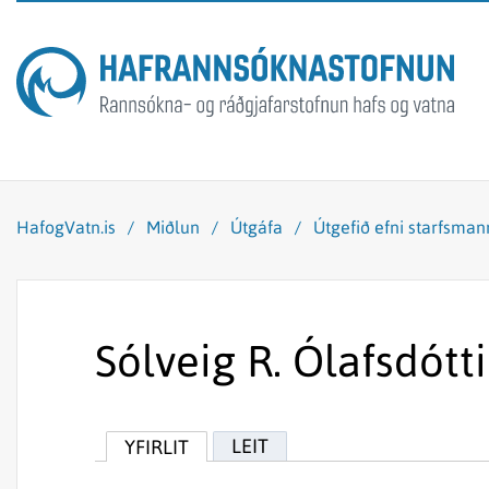
HafogVatn.is
/
Miðlun
/
Útgáfa
/
Útgefið efni starfsma
Sólveig R. Ólafsdótti
LEIT
YFIRLIT