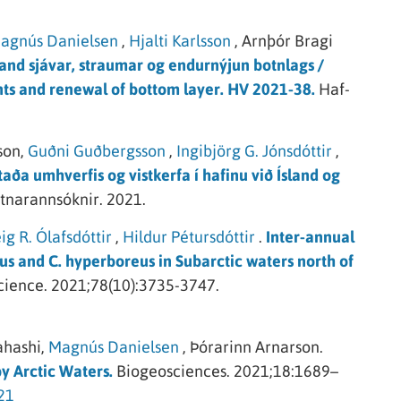
agnús Danielsen
,
Hjalti Karlsson
,
Arnþór Bragi
tand sjávar, straumar og endurnýjun botnlags /
nts and renewal of bottom layer. HV 2021-38.
Haf-
on,
Guðni Guðbergsson
,
Ingibjörg G. Jónsdóttir
,
taða umhverfis og vistkerfa í hafinu við Ísland og
atnarannsóknir.
2021.
ig R. Ólafsdóttir
,
Hildur Pétursdóttir
.
Inter-annual
us and C. hyperboreus in Subarctic waters north of
cience.
2021;78(10):3735-3747.
hashi,
Magnús Danielsen
,
Þórarinn Arnarson.
y Arctic Waters.
Biogeosciences.
2021;18:1689–
21