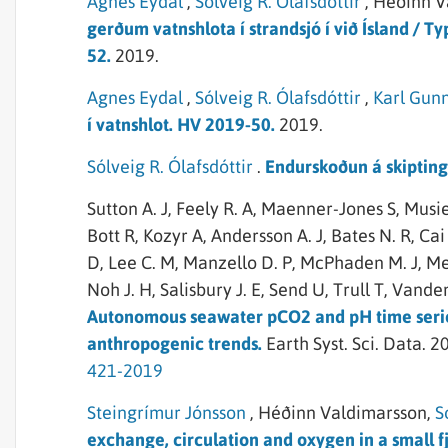
Agnes Eydal
,
Sólveig R. Ólafsdóttir
,
Héðinn V
gerðum vatnshlota í strandsjó í við Ísland / T
52.
2019.
Agnes Eydal
,
Sólveig R. Ólafsdóttir
,
Karl Gun
í vatnshlot. HV 2019-50.
2019.
Sólveig R. Ólafsdóttir
.
Endurskoðun á skipting
Sutton A. J,
Feely R. A,
Maenner-Jones S,
Musie
Bott R,
Kozyr A,
Andersson A. J,
Bates N. R,
Cai
D,
Lee C. M,
Manzello D. P,
McPhaden M. J,
Me
Noh J. H,
Salisbury J. E,
Send U,
Trull T,
Vandem
Autonomous seawater pCO2 and pH time serie
anthropogenic trends.
Earth Syst. Sci. Data.
20
421-2019
Steingrímur Jónsson
,
Héðinn Valdimarsson,
S
exchange, circulation and oxygen in a small fj