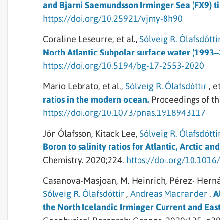
and Bjarni Saemundsson Irminger Sea (FX9) tim
https://doi.org/10.25921/vjmy-8h90
Coraline Leseurre,
et al.,
Sólveig R. Ólafsdótti
North Atlantic Subpolar surface water (1993–
https://doi.org/10.5194/bg-17-2553-2020
Mario Lebrato,
et al.,
Sólveig R. Ólafsdóttir
,
et
ratios in the modern ocean.
Proceedings of t
https://doi.org/10.1073/pnas.1918943117
Jón Ólafsson,
Kitack Lee,
Sólveig R. Ólafsdótti
Boron to salinity ratios for Atlantic, Arctic 
Chemistry.
2020;224.
https://doi.org/10.101
Casanova-Masjoan,
M. Heinrich,
Pérez- Hern
Sólveig R. Ólafsdóttir
,
Andreas Macrander
.
A
the North Icelandic Irminger Current and East