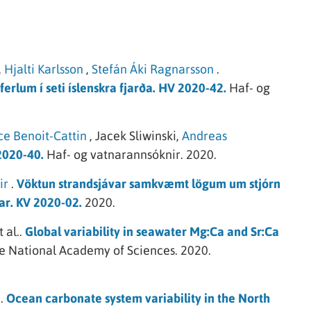
,
Hjalti Karlsson
,
Stefán Áki Ragnarsson
.
erlum í seti íslenskra fjarða. HV 2020-42.
Haf- og
ce Benoit-Cattin
,
Jacek Sliwinski,
Andreas
2020-40.
Haf- og vatnarannsóknir.
2020.
ir
.
Vöktun strandsjávar samkvæmt lögum um stjórn
ar. KV 2020-02.
2020.
t al..
Global variability in seawater Mg:Ca and Sr:Ca
he National Academy of Sciences.
2020.
.
Ocean carbonate system variability in the North