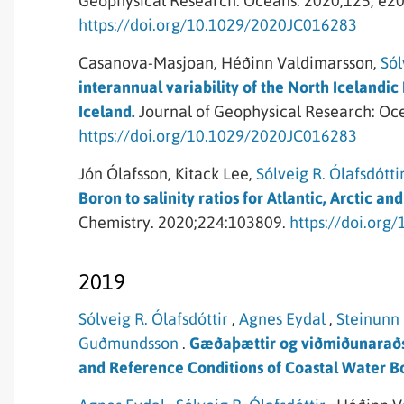
Geophysical Research: Oceans.
2020;125, e2
https://doi.org/10.1029/2020JC016283
Casanova-Masjoan,
Héðinn Valdimarsson,
Sól
interannual variability of the North Icelandi
Iceland.
Journal of Geophysical Research: Oc
https://doi.org/10.1029/2020JC016283
Jón Ólafsson,
Kitack Lee,
Sólveig R. Ólafsdótti
Boron to salinity ratios for Atlantic, Arctic 
Chemistry.
2020;224:103809.
https://doi.or
2019
Sólveig R. Ólafsdóttir
,
Agnes Eydal
,
Steinunn 
Guðmundsson
.
Gæðaþættir og viðmiðunaraðst
and Reference Conditions of Coastal Water B