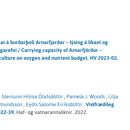
at á burðarþoli Arnarfjarðar – lýsing á líkani og
garefni / Carrying capacity of Arnarfjörður –
culture on oxygen and nutrient budget. HV 2023-02.
,
Steinunn Hilma Ólafsdóttir
,
Pamela J. Woods
,
Lilja
ðmundsson
,
Eydís Salome Eiríksdóttir
.
Vistfræðileg
022-39.
Haf- og vatnarannsóknir.
2022.