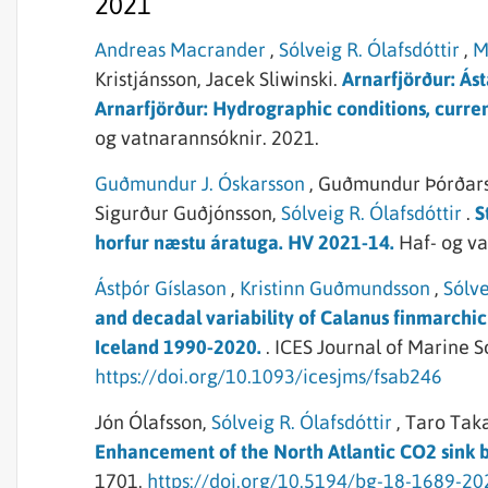
2021
Andreas Macrander
,
Sólveig R. Ólafsdóttir
,
M
Kristjánsson,
Jacek Sliwinski.
Arnarfjörður: Ás
Arnarfjörður: Hydrographic conditions, curre
og vatnarannsóknir.
2021.
Guðmundur J. Óskarsson
,
Guðmundur Þórðars
Sigurður Guðjónsson,
Sólveig R. Ólafsdóttir
.
S
horfur næstu áratuga. HV 2021-14.
Haf- og v
Ástþór Gíslason
,
Kristinn Guðmundsson
,
Sólve
and decadal variability of Calanus finmarchic
Iceland 1990-2020.
. ICES Journal of Marine S
https://doi.org/10.1093/icesjms/fsab246
Jón Ólafsson,
Sólveig R. Ólafsdóttir
,
Taro Taka
Enhancement of the North Atlantic CO2 sink b
1701.
https://doi.org/10.5194/bg-18-1689-20