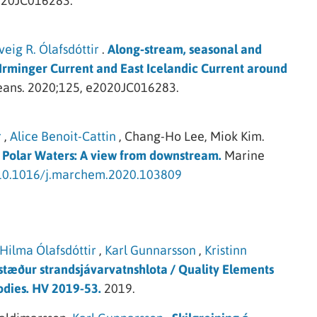
020JC016283.
veig R. Ólafsdóttir
.
Along‐stream, seasonal and
c Irminger Current and East Icelandic Current around
eans.
2020;125, e2020JC016283.
r
,
Alice Benoit-Cattin
,
Chang-Ho Lee,
Miok Kim.
and Polar Waters: A view from downstream.
Marine
g/10.1016/j.marchem.2020.103809
Hilma Ólafsdóttir
,
Karl Gunnarsson
,
Kristinn
æður strandsjávarvatnshlota / Quality Elements
odies. HV 2019-53.
2019.