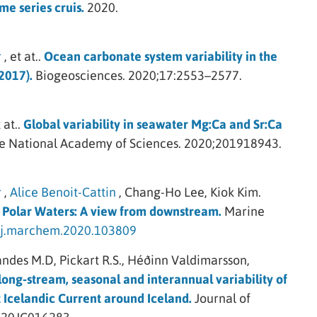
e series cruis.
2020.
r
,
et at..
Ocean carbonate system variability in the
2017).
Biogeosciences.
2020;17:2553–2577.
 at..
Global variability in seawater Mg:Ca and Sr:Ca
he National Academy of Sciences.
2020;201918943.
r
,
Alice Benoit-Cattin
,
Chang-Ho Lee,
Kiok Kim.
and Polar Waters: A view from downstream.
Marine
6/j.marchem.2020.103809
ándes M.D,
Pickart R.S.,
Héðinn Valdimarsson,
long‐stream, seasonal and interannual variability of
 Icelandic Current around Iceland.
Journal of