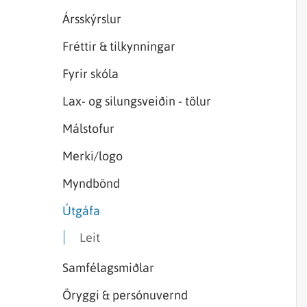
Sjórannsóknir
sjókvíaeldis
Ársskýrslur
Fréttir & tilkynningar
Fyrir skóla
Lax- og silungsveiðin - tölur
Málstofur
Merki/logo
Myndbönd
Útgáfa
Leit
Samfélagsmiðlar
Öryggi & persónuvernd