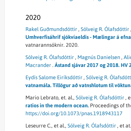
2020
Rakel Guðmundsdóttir
,
Sólveig R. Ólafsdóttir
Umhverfisáhrif sjókvíaeldis ‐ Mælingar á efnaf
vatnarannsóknir.
2020.
Sólveig R. Ólafsdóttir
,
Magnús Danielsen
,
Ali
Macrander
.
Ástand sjávar 2017 og 2018. HV 
Eydís Salome Eiríksdóttir
,
Sólveig R. Ólafsdótt
vatnamála. Tillögur að vatnshlotum til vöktun
Mario Lebrato,
et. al.,
Sólveig R. Ólafsdóttir
,
e
ratios in the modern ocean.
Proceedings of t
https://doi.org/10.1073/pnas.1918943117
Leseurre C.,
et al.,
Sólveig R. Ólafsdóttir
,
et at.