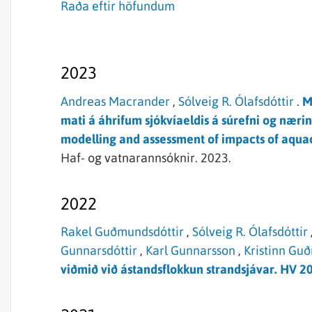
Raða eftir höfundum
2023
Andreas Macrander
,
Sólveig R. Ólafsdóttir
.
M
mati á áhrifum sjókvíaeldis á súrefni og nærin
modelling and assessment of impacts of aqua
Haf- og vatnarannsóknir.
2023.
2022
Rakel Guðmundsdóttir
,
Sólveig R. Ólafsdóttir
Gunnarsdóttir
,
Karl Gunnarsson
,
Kristinn Gu
viðmið við ástandsflokkun strandsjávar. HV 2