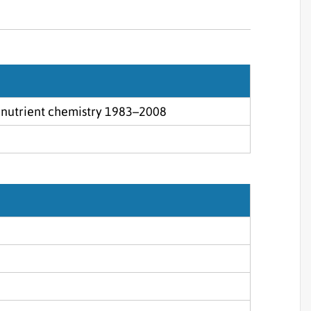
Sjórannsóknir
sjókvíaeldis
 nutrient chemistry 1983–2008