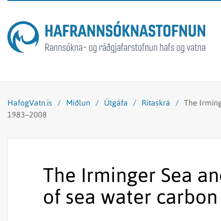
HafogVatn.is
/
Miðlun
/
Útgáfa
/
Ritaskrá
/
The Irming
1983–2008
The Irminger Sea an
of sea water carbon