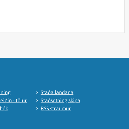
nning
Staða landana
eiðin - tölur
Staðsetning skipa
abók
RSS straumur