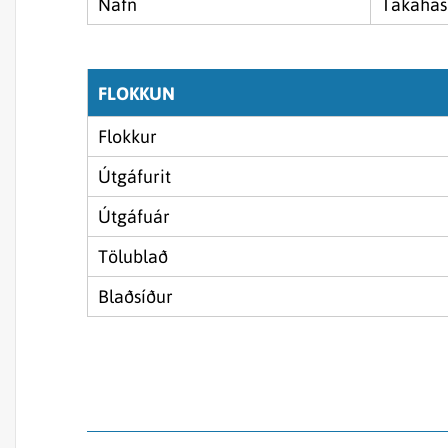
Nafn
Takahas
FLOKKUN
Flokkur
Útgáfurit
Útgáfuár
Tölublað
Blaðsíður