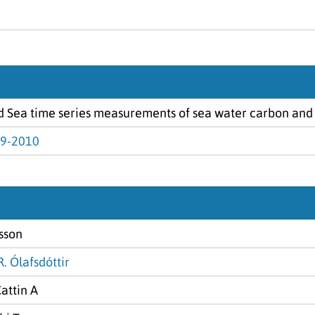
d Sea time series measurements of sea water carbon and
99-2010
sson
R. Ólafsdóttir
attin A