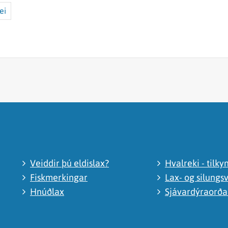
ei
Veiddir þú eldislax?
Hvalreki - tilky
Fiskmerkingar
Lax- og silungsv
Hnúðlax
Sjávardýraorð