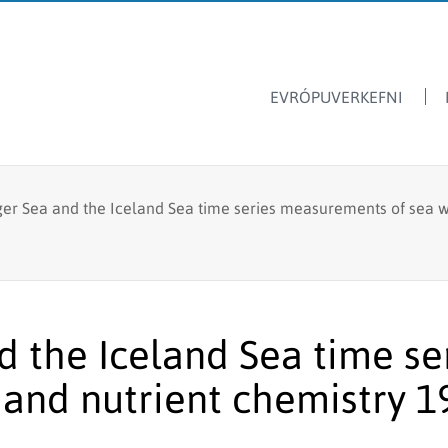
EVRÓPUVERKEFNI
Dýrasvif
Hafrannsóknastofnun
er Sea and the Iceland Sea time series measurements of sea w
Ársskýrslur
Ferskvatnsfiskar
Sjávarútvegsskóli GRÓ
Fréttir & tilkynningar
Stangveiði
Laus störf
Fyrir skóla
Fiskmerkingar
Lax- og silungsveiðin -
d the Iceland Sea time s
Framandi sjávarlífverur
tölur
 and nutrient chemistry 
Hvalarannsóknir
Kolmunni