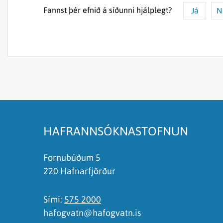
Fannst þér efnið á síðunni hjálplegt?
Já
N
Efnið svarar ekki spurningunni
Síðan inniheldur rangar upplýsingar
Það er of mikið efni á síðunni
Ég skil ekki efnið, finnst það of flókið
HAFRANNSÓKNASTOFNUN
Fornubúðum 5
220 Hafnarfjörður
Sími:
575 2000
hafogvatn@hafogvatn.is