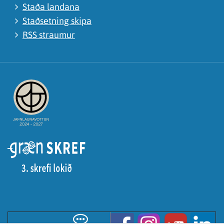
Staða landana
Staðsetning skipa
RSS straumur