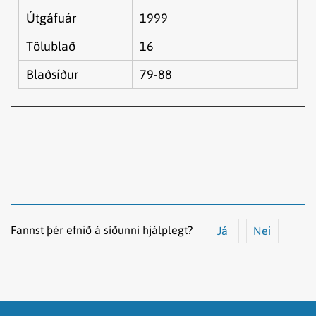
Útgáfuár
1999
Tölublað
16
Blaðsíður
79-88
Fannst þér efnið á síðunni hjálplegt?
Já
Nei
Efnið svarar ekki spurningunni