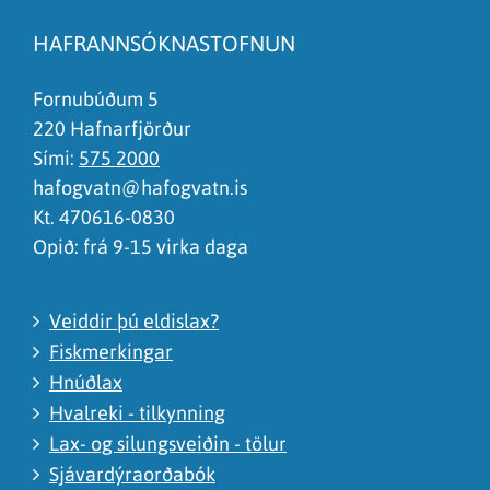
Síðan inniheldur rangar upplýsingar
HAFRANNSÓKNASTOFNUN
Það er of mikið efni á síðunni
Ég skil ekki efnið, finnst það of flókið
Fornubúðum 5
220 Hafnarfjörður
Sími:
575 2000
hafogvatn@hafogvatn.is
Kt. 470616-0830
Opið: frá 9-15 virka daga
Veiddir þú eldislax?
Fiskmerkingar
Hnúðlax
Hvalreki - tilkynning
Lax- og silungsveiðin - tölur
Sjávardýraorðabók