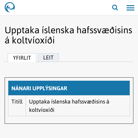
Opna/lo
leit
Upptaka íslenska hafssvæðisins
á koltvíoxíði
LEIT
YFIRLIT
NÁNARI UPPLÝSINGAR
Titill
Upptaka íslenska hafssvæðisins á
koltvíoxíði