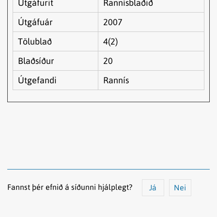
Útgáfurit
Rannísblaðið
Útgáfuár
2007
Tölublað
4(2)
Blaðsíður
20
Útgefandi
Rannís
Fannst þér efnið á síðunni hjálplegt?
Já
Nei