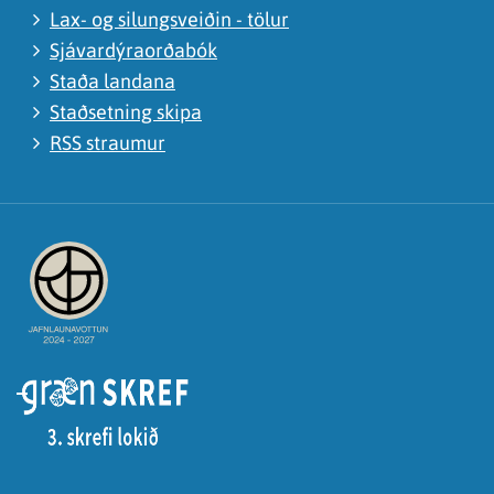
Lax- og silungsveiðin - tölur
Sjávardýraorðabók
Staða landana
Staðsetning skipa
RSS straumur