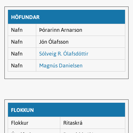
HÖFUNDAR
Nafn
Þórarinn Arnarson
Nafn
Jón Ólafsson
Nafn
Sólveig R. Ólafsdóttir
Nafn
Magnús Danielsen
FLOKKUN
Flokkur
Ritaskrá