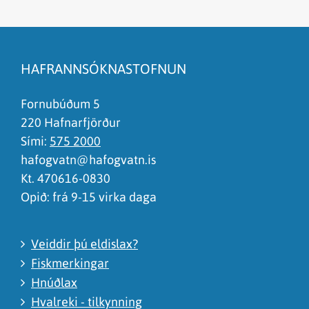
Efnið svarar ekki spurningunni
Síðan inniheldur rangar upplýsingar
HAFRANNSÓKNASTOFNUN
Það er of mikið efni á síðunni
Ég skil ekki efnið, finnst það of flókið
Fornubúðum 5
220 Hafnarfjörður
Sími:
575 2000
hafogvatn@hafogvatn.is
Kt. 470616-0830
Opið: frá 9-15 virka daga
Veiddir þú eldislax?
Fiskmerkingar
Hnúðlax
Hvalreki - tilkynning