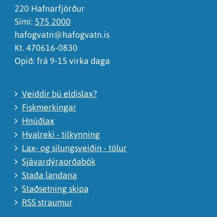
220 Hafnarfjörður
Sími:
575 2000
hafogvatn@hafogvatn.is
Kt. 470616-0830
Opið: frá 9-15 virka daga
Veiddir þú eldislax?
Fiskmerkingar
Hnúðlax
Hvalreki - tilkynning
Lax- og silungsveiðin - tölur
Sjávardýraorðabók
Staða landana
Staðsetning skipa
RSS straumur