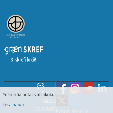
Sendu
Þessi síða notar vafrakökur.
okkur
Lesa nánar
fyrirspurn
Fylgdu okkur á