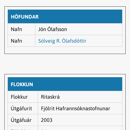
HÖFUNDAR
Nafn
Jón Ólafsson
Nafn
Sólveig R. Ólafsdóttir
FLOKKUN
Flokkur
Ritaskrá
Útgáfurit
Fjölrit Hafrannsóknastofnunar
Útgáfuár
2003