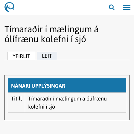
Opna/lo
leit
Tímaraðir í mælingum á
ólífrænu kolefni í sjó
LEIT
YFIRLIT
NÁNARI UPPLÝSINGAR
Titill
Tímaraðir í mælingum á ólífrænu
kolefni í sjó