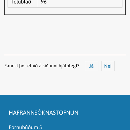
Tölublað
96
Fannst þér efnið á síðunni hjálplegt?
Já
Nei
Efnið svarar ekki spurningunni
Síðan inniheldur rangar upplýsingar
HAFRANNSÓKNASTOFNUN
Það er of mikið efni á síðunni
Ég skil ekki efnið, finnst það of flókið
Fornubúðum 5