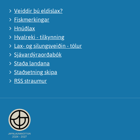
Veiddir þú eldislax?
Fiskmerkingar
Hnúðlax
Hvalreki - tilkynning
Lax- og silungsveiðin - tölur
Sjávardýraorðabók
Staða landana
Staðsetning skipa
RSS straumur