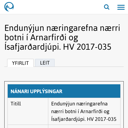
Opna/lo
leit
Endunýjun næringarefna nærri
botni í Arnarfirði og
Ísafjarðardjúpi. HV 2017-035
LEIT
YFIRLIT
NÁNARI UPPLÝSINGAR
Titill
Endunýjun næringarefna
nærri botni í Arnarfirði og
Ísafjarðardjúpi. HV 2017-035