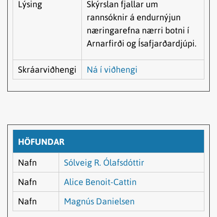
Lýsing
Skýrslan fjallar um
rannsóknir á endurnýjun
næringarefna nærri botni í
Arnarfirði og Ísafjarðardjúpi.
Skráarviðhengi
Ná í viðhengi
HÖFUNDAR
Nafn
Sólveig R. Ólafsdóttir
Nafn
Alice Benoit-Cattin
Nafn
Magnús Danielsen