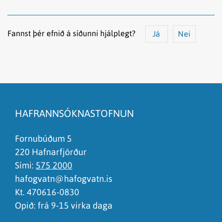
Fannst þér efnið á síðunni hjálplegt?
Já
Nei
Efnið svarar ekki spurningunni
Síðan inniheldur rangar upplýsingar
HAFRANNSÓKNASTOFNUN
Það er of mikið efni á síðunni
Ég skil ekki efnið, finnst það of flókið
Fornubúðum 5
220 Hafnarfjörður
Sími:
575 2000
hafogvatn@hafogvatn.is
Kt. 470616-0830
Opið: frá 9-15 virka daga