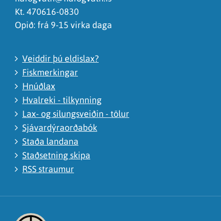
Kt. 470616-0830
Opið: frá 9-15 virka daga
Veiddir þú eldislax?
Fiskmerkingar
Hnúðlax
Hvalreki - tilkynning
Lax- og silungsveiðin - tölur
Sjávardýraorðabók
Staða landana
Staðsetning skipa
RSS straumur