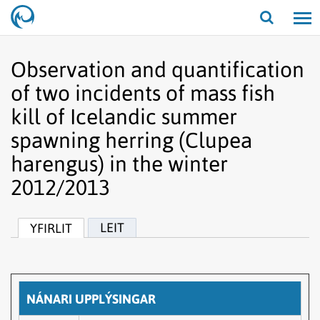
Opna/lo
leit
Observation and quantification
of two incidents of mass fish
kill of Icelandic summer
spawning herring (Clupea
harengus) in the winter
2012/2013
LEIT
YFIRLIT
NÁNARI UPPLÝSINGAR