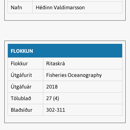
Nafn
Héðinn Valdimarsson
FLOKKUN
Flokkur
Ritaskrá
Útgáfurit
Fisheries Oceanography
Útgáfuár
2018
Tölublað
27 (4)
Blaðsíður
302-311