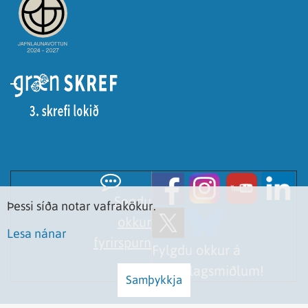
Sendu
Þessi síða notar vafrakökur.
okkur
Lesa nánar
fyrirspurn
Fylgdu okkur á
samfélagsmiðlum!
Samþykkja