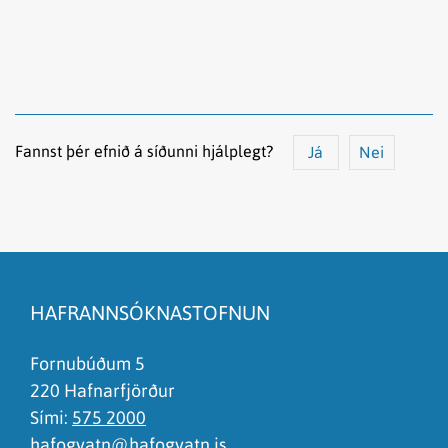
Fannst þér efnið á síðunni hjálplegt?
Já
Nei
Efnið svarar ekki spurningunni
Síðan inniheldur rangar upplýsingar
HAFRANNSÓKNASTOFNUN
Það er of mikið efni á síðunni
Ég skil ekki efnið, finnst það of flókið
Fornubúðum 5
220 Hafnarfjörður
Sími:
575 2000
hafogvatn@hafogvatn.is