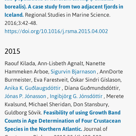
borealis). A case study from two adjacent fjords in
Iceland.
Regional Studies in Marine Science.
2016;3:42-48.
https://doi.org/10.1016/j.rsma.2015.04.002
2015
Raouf Kilada,
Ann-Lisbeth Agnalt,
Nanette
Hammeken Arboe,
Sigurvin Bjarnason
,
AnnDorte
Burmeister,
Eva Farestveit,
Óskar Sindri Gíslason,
Anika K. Guðlaugsdóttir
,
Díana Guðmundsdóttir,
Jónas P. Jónasson
,
Ingibjörg G. Jónsdóttir
,
Merete
Kvalsund,
Michael Sheridan,
Don Stansbury,
Guldborg Sövik.
Feasibility of using Growth Band
Counts in Age Determination of Four Crustacean
Species in the Northern Atlantic.
Journal of