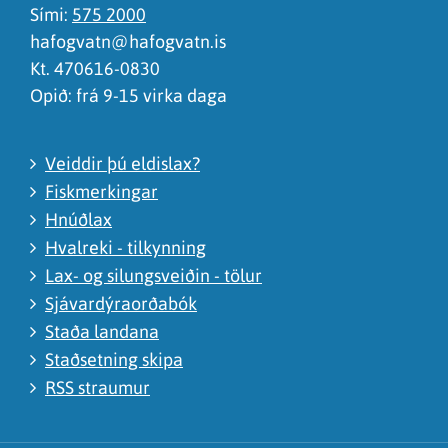
Sími:
575 2000
hafogvatn@hafogvatn.is
Kt. 470616-0830
Opið: frá 9-15 virka daga
Veiddir þú eldislax?
Fiskmerkingar
Hnúðlax
Hvalreki - tilkynning
Lax- og silungsveiðin - tölur
Sjávardýraorðabók
Staða landana
Staðsetning skipa
RSS straumur