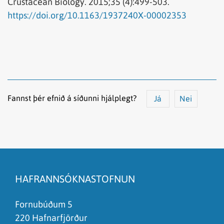
Crustacean Biology.
2015;35 (4):499-503.
https://doi.org/10.1163/1937240X-00002353
Fannst þér efnið á síðunni hjálplegt?
Já
Nei
Efnið svarar ekki spurningunni
Síðan inniheldur rangar upplýsingar
HAFRANNSÓKNASTOFNUN
Það er of mikið efni á síðunni
Ég skil ekki efnið, finnst það of flókið
Fornubúðum 5
220 Hafnarfjörður