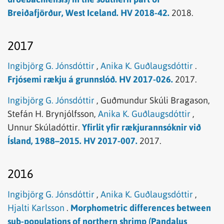
Breiðafjörður, West Iceland. HV 2018-42.
2018.
2017
Ingibjörg G. Jónsdóttir
,
Anika K. Guðlaugsdóttir
.
Frjósemi rækju á grunnslóð. HV 2017-026.
2017.
Ingibjörg G. Jónsdóttir
,
Guðmundur Skúli Bragason,
Stefán H. Brynjólfsson,
Anika K. Guðlaugsdóttir
,
Unnur Skúladóttir.
Yfirlit yfir rækjurannsóknir við
Ísland, 1988–2015. HV 2017-007.
2017.
2016
Ingibjörg G. Jónsdóttir
,
Anika K. Guðlaugsdóttir
,
Hjalti Karlsson
.
Morphometric differences between
sub-populations of northern shrimp (Pandalus