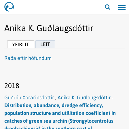
Opna/lo
leit
Anika K. Guðlaugsdóttir
LEIT
YFIRLIT
Raða eftir höfundum
2018
Guðrún Þórarinsdóttir
,
Anika K. Guðlaugsdóttir
.
Distribution, abundance, dredge efficiency,
population structure and utilitation coefficient in
catches of green sea urchin (Strongylocentrotus
droebachiensis) in the southern part of