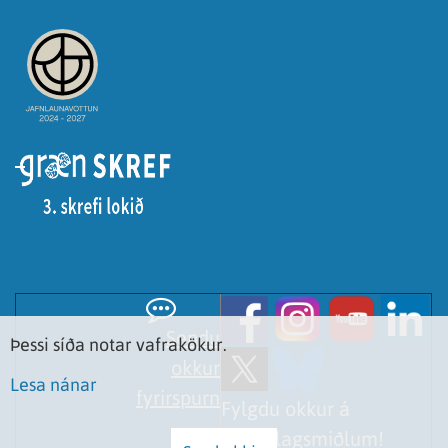
Sendu
Þessi síða notar vafrakökur.
okkur
Lesa nánar
fyrirspurn
Fylgdu okkur á
samfélagsmiðlum!