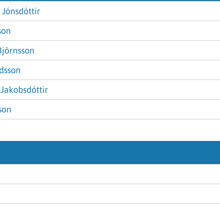
 Jónsdóttir
son
Björnsson
dsson
 Jakobsdóttir
son