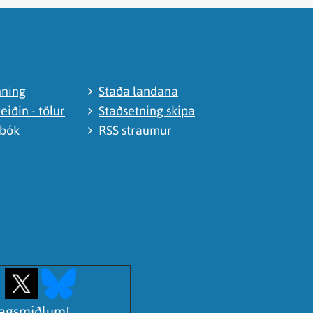
nning
Staða landana
eiðin - tölur
Staðsetning skipa
abók
RSS straumur
lagsmiðlum!