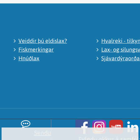
Veiddir þú eldislax?
Hvalreki - tilky
Fiskmerkingar
Lax- og silungsv
Hnúðlax
Sjávardýraorð
Sendu
Fylgdu okkur á samfé