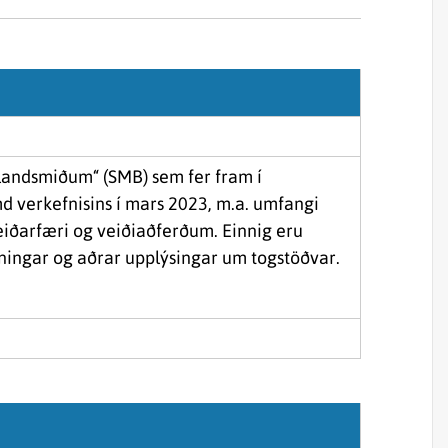
Sjórannsóknir
sjókvíaeldis
landsmiðum“ (SMB) sem fer fram í
 verkefnisins í mars 2023, m.a. umfangi
eiðarfæri og veiðiaðferðum. Einnig eru
ningar og aðrar upplýsingar um togstöðvar.