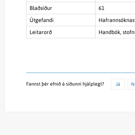
Blaðsíður
61
Útgefandi
Hafrannsóknas
Leitarorð
Handbók, stofn
Fannst þér efnið á síðunni hjálplegt?
Já
N
Efnið svarar ekki spurningunni
Síðan inniheldur rangar upplýsingar