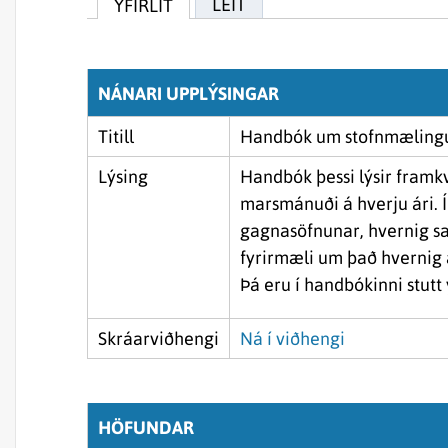
LEIT
YFIRLIT
NÁNARI UPPLÝSINGAR
Titill
Handbók um stofnmælingu 
Lýsing
Handbók þessi lýsir framk
marsmánuði á hverju ári. 
gagnasöfnunar, hvernig sa
fyrirmæli um það hvernig 
Þá eru í handbókinni stutt y
Skráarviðhengi
Ná í viðhengi
HÖFUNDAR