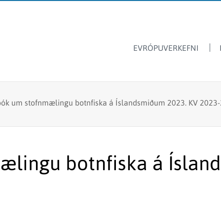
EVRÓPUVERKEFNI
Dýrasvif
Hafrannsóknastofnun
ók um stofnmælingu botnfiska á Íslandsmiðum 2023. KV 2023-
Ársskýrslur
Ferskvatnsfiskar
Sjávarútvegsskóli GRÓ
Fréttir & tilkynningar
Stangveiði
Laus störf
Fyrir skóla
Fiskmerkingar
lingu botnfiska á Íslan
Lax- og silungsveiðin -
Framandi sjávarlífverur
tölur
Hvalarannsóknir
Kolmunni