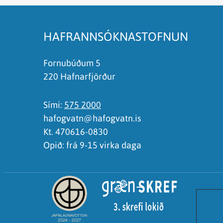
Það er of mikið efni á síðunni
Ég skil ekki efnið, finnst það of flókið
HAFRANNSÓKNASTOFNUN
Fornubúðum 5
220 Hafnarfjörður
Sími:
575 2000
hafogvatn@hafogvatn.is
Kt. 470616-0830
Opið: frá 9-15 virka daga