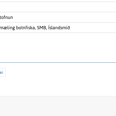
tofnun
mæling botnfiska, SMB, Íslandsmið
ei