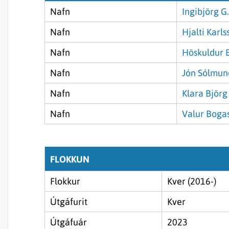
Nafn
Ingibjörg G.
Nafn
Hjalti Karls
Nafn
Höskuldur 
Nafn
Jón Sólmun
Nafn
Klara Björg
Nafn
Valur Boga
FLOKKUN
Flokkur
Kver (2016-)
Útgáfurit
Kver
Útgáfuár
2023