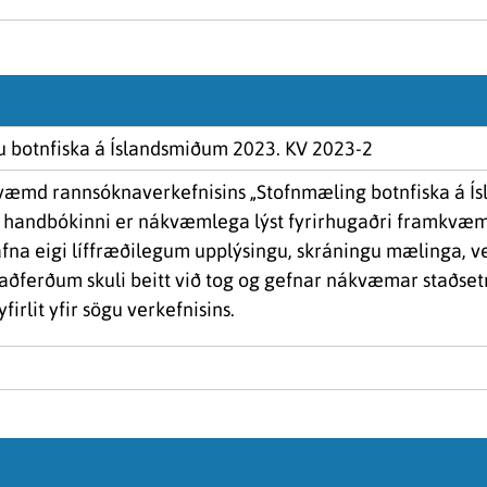
botnfiska á Íslandsmiðum 2023. KV 2023-2
væmd rannsóknaverkefnisins „Stofnmæling botnfiska á Ís
Í handbókinni er nákvæmlega lýst fyrirhugaðri framkvæmd
fna eigi líffræðilegum upplýsingu, skráningu mælinga, v
aðferðum skuli beitt við tog og gefnar nákvæmar staðset
firlit yfir sögu verkefnisins.