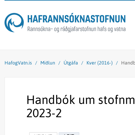
HafogVatn.is
/
Miðlun
/
Útgáfa
/
Kver (2016-)
/
Handb
Handbók um stofnmæ
2023-2