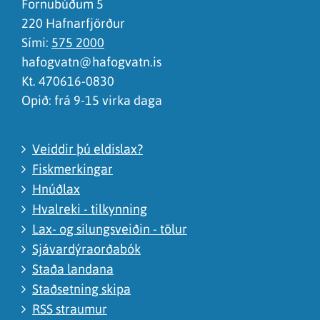
Fornubúðum 5
220 Hafnarfjörður
Sími:
575 2000
hafogvatn@hafogvatn.is
Kt. 470616-0830
Opið: frá 9-15 virka daga
Veiddir þú eldislax?
Fiskmerkingar
Hnúðlax
Hvalreki - tilkynning
Lax- og silungsveiðin - tölur
Sjávardýraorðabók
Staða landana
Staðsetning skipa
RSS straumur