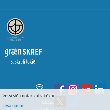
Sendu
Þessi síða notar vafrakökur.
okkur
Lesa nánar
fyrirspurn