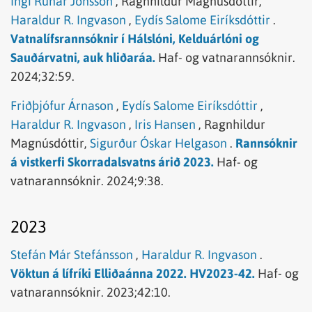
Ingi Rúnar Jónsson
,
Ragnhildur Magnúsdóttir,
Haraldur R. Ingvason
,
Eydís Salome Eiríksdóttir
.
Vatnalífsrannsóknir í Hálslóni, Kelduárlóni og
Sauðárvatni, auk hliðaráa.
Haf- og vatnarannsóknir.
2024;32:59.
Friðþjófur Árnason
,
Eydís Salome Eiríksdóttir
,
Haraldur R. Ingvason
,
Iris Hansen
,
Ragnhildur
Magnúsdóttir,
Sigurður Óskar Helgason
.
Rannsóknir
á vistkerfi Skorradalsvatns árið 2023.
Haf- og
vatnarannsóknir.
2024;9:38.
2023
Stefán Már Stefánsson
,
Haraldur R. Ingvason
.
Vöktun á lífríki Elliðaánna 2022. HV2023-42.
Haf- og
vatnarannsóknir.
2023;42:10.