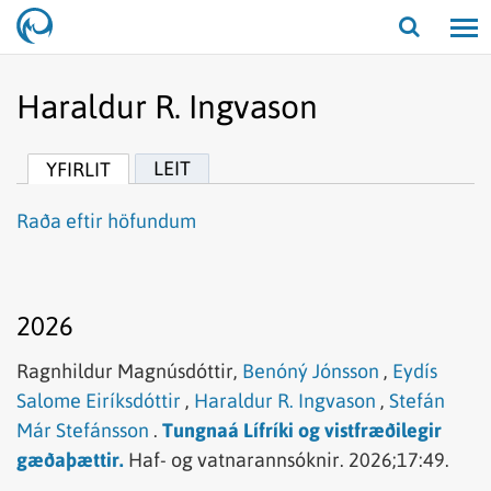
Opna/lo
leit
Haraldur R. Ingvason
LEIT
YFIRLIT
Raða eftir höfundum
2026
Ragnhildur Magnúsdóttir,
Benóný Jónsson
,
Eydís
Salome Eiríksdóttir
,
Haraldur R. Ingvason
,
Stefán
Már Stefánsson
.
Tungnaá Lífríki og vistfræðilegir
gæðaþættir.
Haf- og vatnarannsóknir.
2026;17:49.