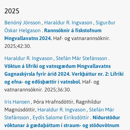
2025
Benóný Jónsson
,
Haraldur R. Ingvason
,
Sigurður
Óskar Helgason
.
Rannsóknir á fiskstofnum
Þingvallavatns 2024.
Haf- og vatnarannsóknir.
2025;42:30.
Haraldur R. Ingvason
,
Stefán Már Stefánsson
.
Vöktun á lífríki og vatnsgæðum Þingvallavatns
Gagnaskýrsla fyrir árið 2024. Verkþáttur nr. 2: Lífríki
og efna- og eðlisþættir í vatnsbol.
Haf- og
vatnarannsóknir.
2025;36:30.
Iris Hansen
,
Þóra Hrafnsdóttir,
Ragnhildur
Magnúsdóttir,
Haraldur R. Ingvason
,
Stefán Már
Stefánsson
,
Eydís Salome Eiríksdóttir
.
Niðurstöður
vöktunar á gæðaþáttum í straum- og stöðuvötnum