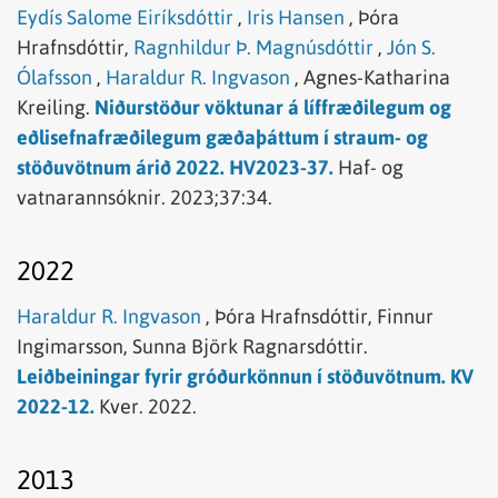
Eydís Salome Eiríksdóttir
,
Iris Hansen
,
Þóra
Hrafnsdóttir,
Ragnhildur Þ. Magnúsdóttir
,
Jón S.
Ólafsson
,
Haraldur R. Ingvason
,
Agnes-Katharina
Kreiling.
Niðurstöður vöktunar á líffræðilegum og
eðlisefnafræðilegum gæðaþáttum í straum- og
stöðuvötnum árið 2022. HV2023-37.
Haf- og
vatnarannsóknir.
2023;37:34.
2022
Haraldur R. Ingvason
,
Þóra Hrafnsdóttir,
Finnur
Ingimarsson,
Sunna Björk Ragnarsdóttir.
Leiðbeiningar fyrir gróðurkönnun í stöðuvötnum. KV
2022-12.
Kver.
2022.
2013