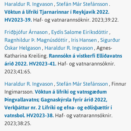
Haraldur R. Ingvason
,
Stefán Már Stefánsson
.
Vöktun á lífríki Tjarnarinnar í Reykjavík 2022.
HV2023-39.
Haf- og vatnarannsóknir.
2023;39:22.
Friðþjófur Árnason
,
Eydís Salome Eiríksdóttir
,
Ragnhildur Þ. Magnúsdóttir
,
Iris Hansen
,
Sigurður
Óskar Helgason
,
Haraldur R. Ingvason
,
Agnes-
Katharina Kreiling.
Rannsókn á vistkerfi Elliðavatns
árið 2022. HV2023-41.
Haf- og vatnarannsóknir.
2023;41:65.
Haraldur R. Ingvason
,
Stefán Már Stefánsson
,
Finnur
Ingimarsson.
Vöktun á lífríki og vatnsgæðum
Þingvallavatns; Gagnaskýrsla fyrir árið 2022,
Verkþáttur nr. 2 Lífríki og efna- og eðlisþættir í
vatnsbol. HV2023-38.
Haf- og vatnarannsóknir.
2023;38:25.