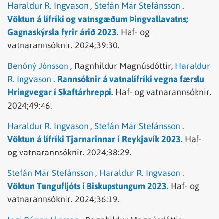
Haraldur R. Ingvason
,
Stefán Már Stefánsson
.
Vöktun á lífríki og vatnsgæðum Þingvallavatns;
Gagnaskýrsla fyrir árið 2023.
Haf- og
vatnarannsóknir.
2024;39:30.
Benóný Jónsson
,
Ragnhildur Magnúsdóttir,
Haraldur
R. Ingvason
.
Rannsóknir á vatnalífríki vegna færslu
Hringvegar í Skaftárhreppi.
Haf- og vatnarannsóknir.
2024;49:46.
Haraldur R. Ingvason
,
Stefán Már Stefánsson
.
Vöktun á lífríki Tjarnarinnar í Reykjavík 2023.
Haf-
og vatnarannsóknir.
2024;38:29.
Stefán Már Stefánsson
,
Haraldur R. Ingvason
.
Vöktun Tungufljóts í Biskupstungum 2023.
Haf- og
vatnarannsóknir.
2024;36:19.