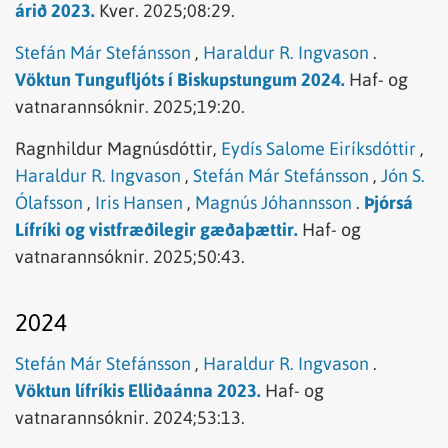
árið 2023.
Kver.
2025;08:29.
Stefán Már Stefánsson
,
Haraldur R. Ingvason
.
Vöktun Tungufljóts í Biskupstungum 2024.
Haf- og
vatnarannsóknir.
2025;19:20.
Ragnhildur Magnúsdóttir,
Eydís Salome Eiríksdóttir
,
Haraldur R. Ingvason
,
Stefán Már Stefánsson
,
Jón S.
Ólafsson
,
Iris Hansen
,
Magnús Jóhannsson
.
Þjórsá
Lífríki og vistfræðilegir gæðaþættir.
Haf- og
vatnarannsóknir.
2025;50:43.
2024
Stefán Már Stefánsson
,
Haraldur R. Ingvason
.
Vöktun lífríkis Elliðaánna 2023.
Haf- og
vatnarannsóknir.
2024;53:13.