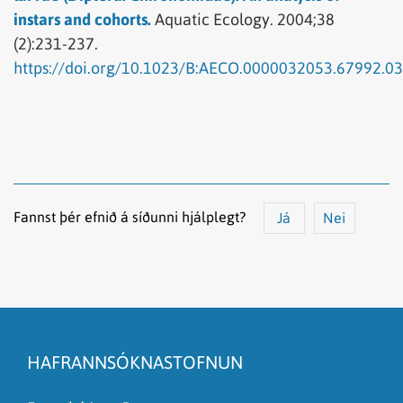
instars and cohorts.
Aquatic Ecology.
2004;38
(2):231-237.
https://doi.org/10.1023/B:AECO.0000032053.67992.03
Fannst þér efnið á síðunni hjálplegt?
Já
Nei
Efnið svarar ekki spurningunni
Síðan inniheldur rangar upplýsingar
HAFRANNSÓKNASTOFNUN
Það er of mikið efni á síðunni
Ég skil ekki efnið, finnst það of flókið