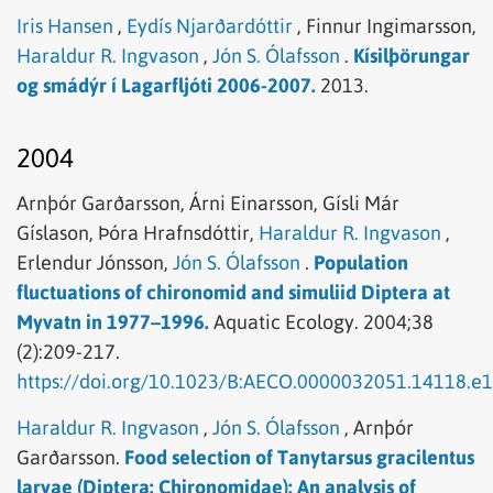
Iris Hansen
,
Eydís Njarðardóttir
,
Finnur Ingimarsson,
Haraldur R. Ingvason
,
Jón S. Ólafsson
.
Kísilþörungar
og smádýr í Lagarfljóti 2006-2007.
2013.
2004
Arnþór Garðarsson,
Árni Einarsson,
Gísli Már
Gíslason,
Þóra Hrafnsdóttir,
Haraldur R. Ingvason
,
Erlendur Jónsson,
Jón S. Ólafsson
.
Population
fluctuations of chironomid and simuliid Diptera at
Myvatn in 1977–1996.
Aquatic Ecology.
2004;38
(2):209-217.
https://doi.org/10.1023/B:AECO.0000032051.14118.e1
Haraldur R. Ingvason
,
Jón S. Ólafsson
,
Arnþór
Garðarsson.
Food selection of Tanytarsus gracilentus
larvae (Diptera: Chironomidae): An analysis of