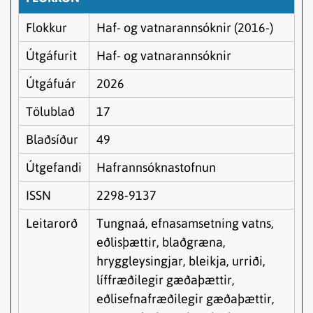
Flokkur
Haf- og vatnarannsóknir (2016-)
Útgáfurit
Haf- og vatnarannsóknir
Útgáfuár
2026
Tölublað
17
Blaðsíður
49
Útgefandi
Hafrannsóknastofnun
ISSN
2298-9137
Leitarorð
Tungnaá, efnasamsetning vatns,
eðlisþættir, blaðgræna,
hryggleysingjar, bleikja, urriði,
líffræðilegir gæðaþættir,
eðlisefnafræðilegir gæðaþættir,