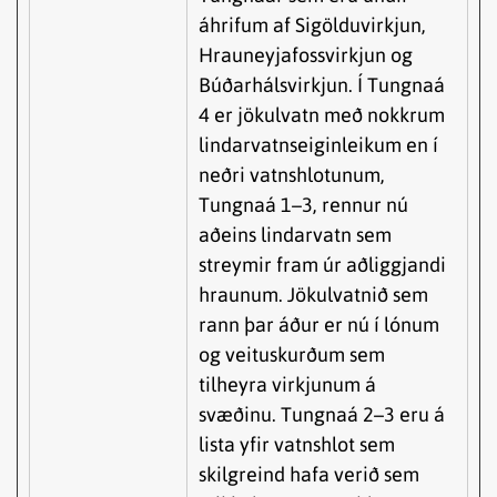
áhrifum af Sigölduvirkjun,
Hrauneyjafossvirkjun og
Búðarhálsvirkjun. Í Tungnaá
4 er jökulvatn með nokkrum
lindarvatnseiginleikum en í
neðri vatnshlotunum,
Tungnaá 1–3, rennur nú
aðeins lindarvatn sem
streymir fram úr aðliggjandi
hraunum. Jökulvatnið sem
rann þar áður er nú í lónum
og veituskurðum sem
tilheyra virkjunum á
svæðinu. Tungnaá 2–3 eru á
lista yfir vatnshlot sem
skilgreind hafa verið sem