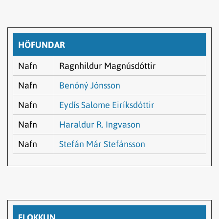
HÖFUNDAR
Nafn
Ragnhildur Magnúsdóttir
Nafn
Benóný Jónsson
Nafn
Eydís Salome Eiríksdóttir
Nafn
Haraldur R. Ingvason
Nafn
Stefán Már Stefánsson
FLOKKUN