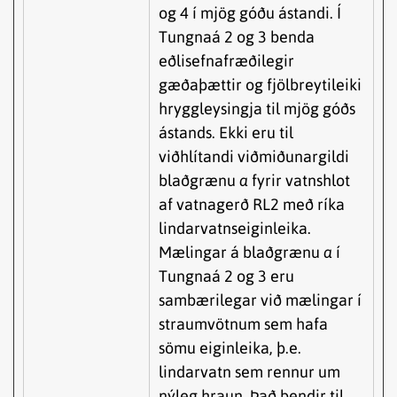
og 4 í mjög góðu ástandi. Í
Tungnaá 2 og 3 benda
eðlisefnafræðilegir
gæðaþættir og fjölbreytileiki
hryggleysingja til mjög góðs
ástands. Ekki eru til
viðhlítandi viðmiðunargildi
blaðgrænu
a
fyrir vatnshlot
af vatnagerð RL2 með ríka
lindarvatnseiginleika.
Mælingar á blaðgrænu
a
í
Tungnaá 2 og 3 eru
sambærilegar við mælingar í
straumvötnum sem hafa
sömu eiginleika, þ.e.
lindarvatn sem rennur um
nýleg hraun. Það bendir til