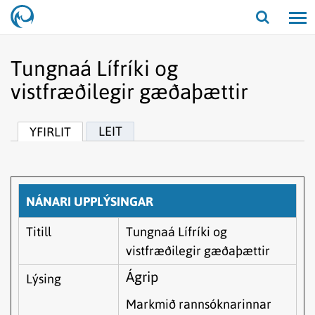
Opna/lo
leit
Tungnaá Lífríki og
vistfræðilegir gæðaþættir
LEIT
YFIRLIT
NÁNARI UPPLÝSINGAR
Titill
Tungnaá Lífríki og
vistfræðilegir gæðaþættir
Ágrip
Lýsing
Markmið rannsóknarinnar