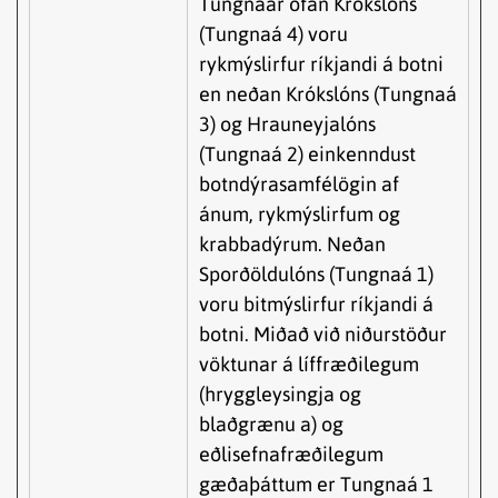
Tungnaár ofan Krókslóns
(Tungnaá 4) voru
rykmýslirfur ríkjandi á botni
en neðan Krókslóns (Tungnaá
3) og Hrauneyjalóns
(Tungnaá 2) einkenndust
botndýrasamfélögin af
ánum, rykmýslirfum og
krabbadýrum. Neðan
Sporðöldulóns (Tungnaá 1)
voru bitmýslirfur ríkjandi á
botni. Miðað við niðurstöður
vöktunar á líffræðilegum
(hryggleysingja og
blaðgrænu a) og
eðlisefnafræðilegum
gæðaþáttum er Tungnaá 1