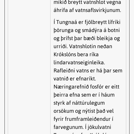
mikið breytt vatnshlot vegna
áhrifa af vatnsaflsvirkjunum.
Í Tungnaá er fjölbreytt lífríki
þörunga og smádýra á botni
og þrífst þar bæði bleikja og
urriði. Vatnshlotin neðan
Krókslóns bera ríka
lindarvatnseiginleika.
Rafleiðni vatns er há þar sem
vatnið er efnaríkt.
Næringarefnið fosfór er eitt
þeirra efna sem er í háum
styrk af náttúrulegum
orsökum og nýtist það vel
fyrir frumframleiðendur í
farvegunum. Í jökulvatni