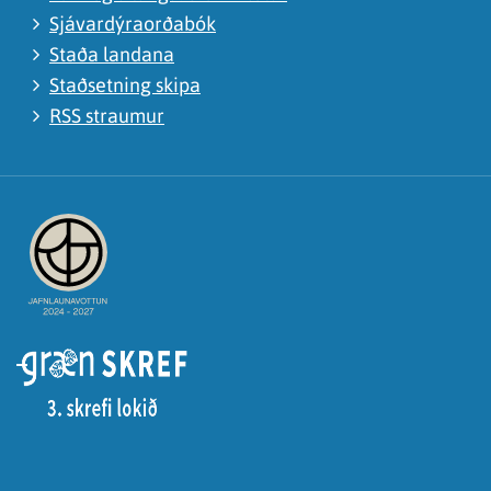
Sjávardýraorðabók
Staða landana
Staðsetning skipa
RSS straumur