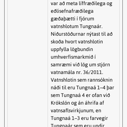
var að meta líffræðilega og
eðlisefnafræðilega
gæðaþætti í fjórum
vatnshlotum Tungnaár.
Niðurstöðurnar nýtast til að
skoða hvort vatnshlotin
uppfylla lögbundin
umhverfismarkmið í
samræmi við lög um stjórn
vatnamála nr. 36/2011.
Vatnshlotin sem rannsóknin
náði til eru Tungnaá 1–4 þar
sem Tungnaá 4 er ofan við
Krókslón og án áhrifa af
vatnsaflsvirkjunum, en
Tungnaá 1–3 eru farvegir
Tungnaár sem eru undir