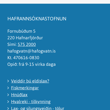
Efnið svarar ekki spurningunni
Síðan inniheldur rangar upplýsingar
HAFRANNSÓKNASTOFNUN
Það er of mikið efni á síðunni
Ég skil ekki efnið, finnst það of flókið
Fornubúðum 5
220 Hafnarfjörður
Sími:
575 2000
hafogvatn@hafogvatn.is
Kt. 470616-0830
Opið: frá 9-15 virka daga
Veiddir þú eldislax?
Fiskmerkingar
Hnúðlax
Hvalreki - tilkynning
Lax- og silungsveiðin - tölur