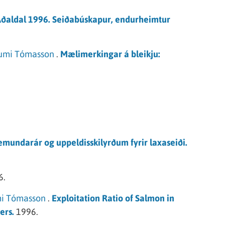
Aðaldal 1996. Seiðabúskapur, endurheimtur
umi Tómasson
.
Mælimerkingar á bleikju:
mundarár og uppeldisskilyrðum fyrir laxaseiði.
6.
i Tómasson
.
Exploitation Ratio of Salmon in
ers.
1996.