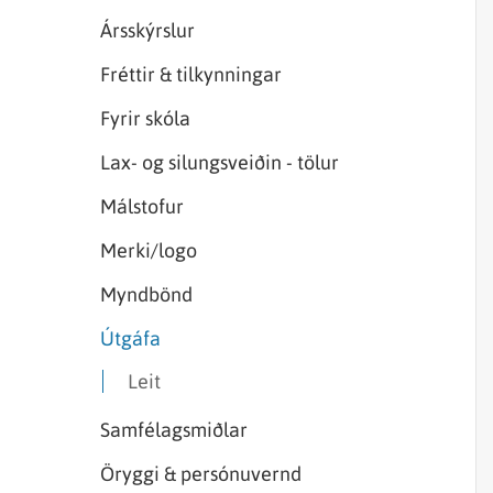
Sjórannsóknir
sjókvíaeldis
Ársskýrslur
Fréttir & tilkynningar
Fyrir skóla
Lax- og silungsveiðin - tölur
Málstofur
Merki/logo
Myndbönd
Útgáfa
Leit
Samfélagsmiðlar
Öryggi & persónuvernd