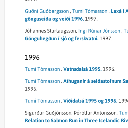
Guðni Guðbergsson
,
Tumi Tómasson
.
Laxá í 
gönguseiða og veiði 1996.
1997.
Jóhannes Sturlaugsson,
Ingi Rúnar Jónsson
,
T
Gönguhegðun í sjó og ferskvatni.
1997.
1996
Tumi Tómasson
.
Vatnsdalsá 1995.
1996.
Tumi Tómasson
.
Athuganir á seiðastofnum Sæ
1996.
Tumi Tómasson
.
Víðidalsá 1995 og 1996.
199
Sigurður Guðjónsson,
Þórólfur Antonsson,
Tum
Relation to Salmon Run in Three Icelandic Riv