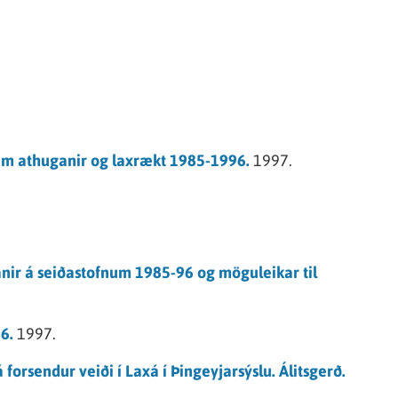
t um athuganir og laxrækt 1985-1996.
1997.
anir á seiðastofnum 1985-96 og möguleikar til
6.
1997.
forsendur veiði í Laxá í Þingeyjarsýslu. Álitsgerð.