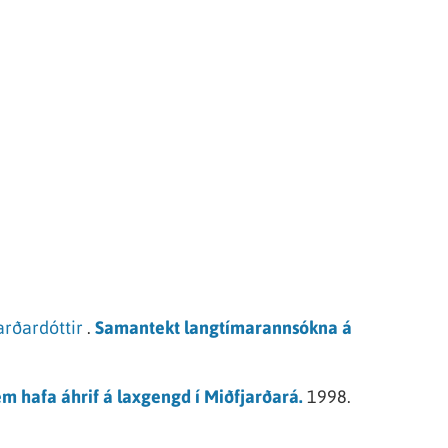
arðardóttir
.
Samantekt langtímarannsókna á
em hafa áhrif á laxgengd í Miðfjarðará.
1998.