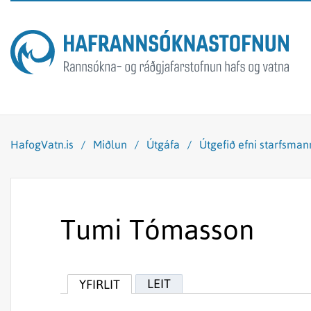
HafogVatn.is
/
Miðlun
/
Útgáfa
/
Útgefið efni starfsma
Tumi Tómasson
LEIT
YFIRLIT