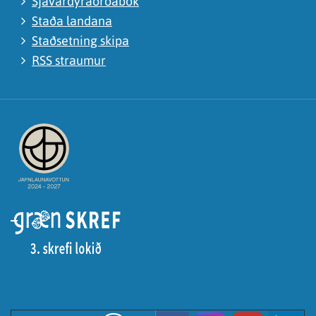
Sjávardýraorðabók
Staða landana
Staðsetning skipa
RSS straumur