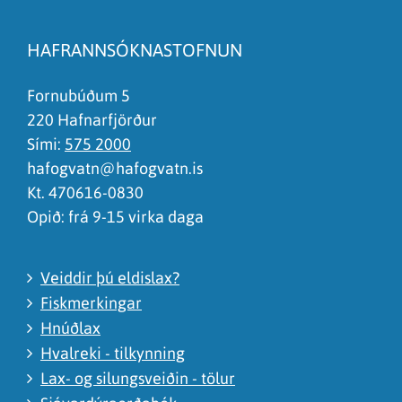
Efnið svarar ekki spurningunni
Síðan inniheldur rangar upplýsingar
HAFRANNSÓKNASTOFNUN
Það er of mikið efni á síðunni
Ég skil ekki efnið, finnst það of flókið
Fornubúðum 5
220 Hafnarfjörður
Sími:
575 2000
hafogvatn@hafogvatn.is
Kt. 470616-0830
Opið: frá 9-15 virka daga
Veiddir þú eldislax?
Fiskmerkingar
Hnúðlax
Hvalreki - tilkynning
Lax- og silungsveiðin - tölur