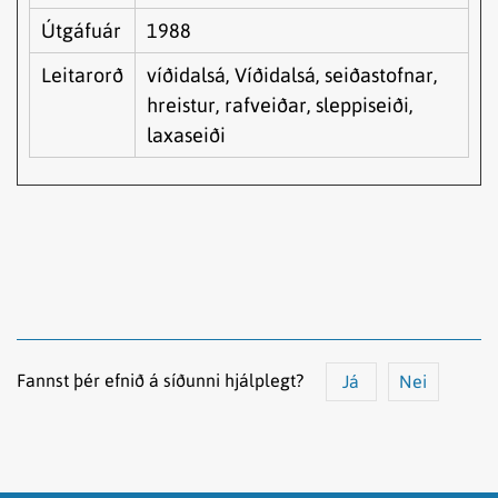
Útgáfuár
1988
Leitarorð
víðidalsá, Víðidalsá, seiðastofnar,
hreistur, rafveiðar, sleppiseiði,
laxaseiði
Fannst þér efnið á síðunni hjálplegt?
Já
Nei