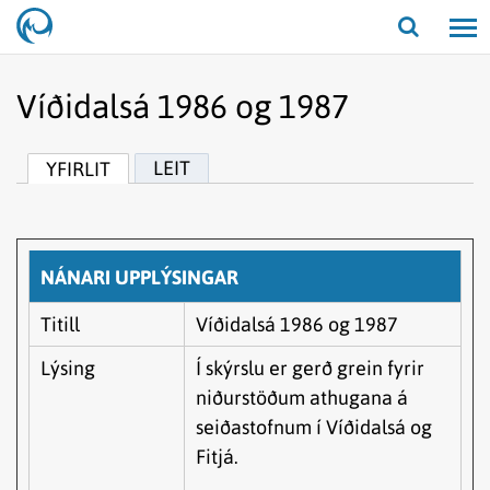
Opna/lo
leit
Víðidalsá 1986 og 1987
LEIT
YFIRLIT
NÁNARI UPPLÝSINGAR
Titill
Víðidalsá 1986 og 1987
Lýsing
Í skýrslu er gerð grein fyrir
niðurstöðum athugana á
seiðastofnum í Víðidalsá og
Fitjá.