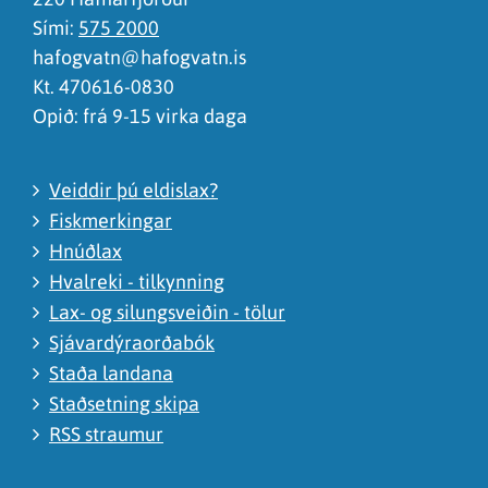
Sími:
575 2000
hafogvatn@hafogvatn.is
Kt. 470616-0830
Opið: frá 9-15 virka daga
Veiddir þú eldislax?
Fiskmerkingar
Hnúðlax
Hvalreki - tilkynning
Lax- og silungsveiðin - tölur
Sjávardýraorðabók
Staða landana
Staðsetning skipa
RSS straumur