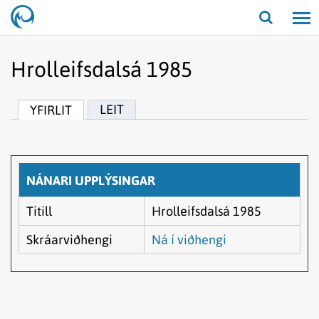
Opna/lo
leit
Hrolleifsdalsá 1985
LEIT
YFIRLIT
NÁNARI UPPLÝSINGAR
Titill
Hrolleifsdalsá 1985
Skráarviðhengi
Ná í viðhengi