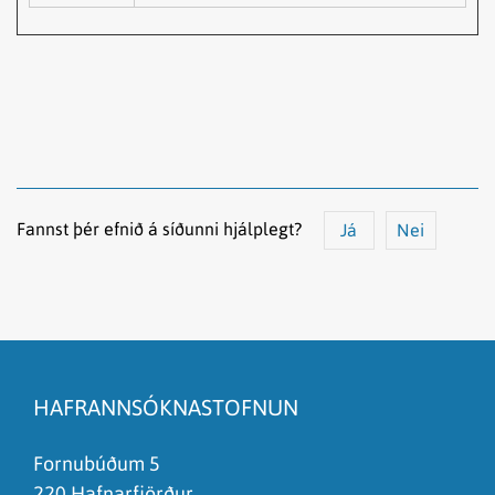
Fannst þér efnið á síðunni hjálplegt?
Já
Nei
Efnið svarar ekki spurningunni
Síðan inniheldur rangar upplýsingar
HAFRANNSÓKNASTOFNUN
Það er of mikið efni á síðunni
Ég skil ekki efnið, finnst það of flókið
Fornubúðum 5
220 Hafnarfjörður