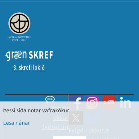
Sendu
Þessi síða notar vafrakökur.
okkur
Lesa nánar
fyrirspurn
Fylgdu okkur á