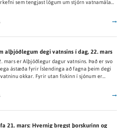
rkefni sem tengjast lögum um stjórn vatnamála
nunin veitir bæði ráðgjöf þar um auk þess að
annsóknum og vöktun. Starfið mun einkum felast í
s
ahluta málaflokksins. Bent er á vefsvæði á vegum
isstofnunar um vatnamál, vatn.is, fyrir þá sem
ynna sér málaflokkinn betur.
 alþjóðlegum degi vatnsins í dag, 22. mars
2. mars er Alþjóðlegur dagur vatnsins. Það er svo
ega ástæða fyrir Íslendinga að fagna þeim degi
vatninu okkar. Fyrir utan fiskinn í sjónum er
 engin auðlind mikilvægari fyrir okkur en einmitt
sem er undirstaðan veiði í ám og vötnum en
s
fyrir orkufrekan iðnað vegna raforkurframleiðslu
lvötnum og jarðhitagufu.
fa 21. mars: Hvernig bregst þorskurinn og