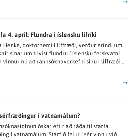
l
ipaðar og vel undir langtíma meðaltali og því
n mörg ár þar á undan.
a 4. apríl: Flundra í íslensku lífríki
 Henke, doktornemi í líffræði, verður erindi um
nir sínar um tilvist flundru í íslensku ferskvatni.
 vinnur nú að rannsóknaverkefni sínu í líffræði
nsóknasetur Háskóla Íslands á Vestfjörðum.
l
 sérfræðingur í vatnamálum?
sóknastofnun óskar eftir að ráða til starfa
ing í vatnamálum. Starfið felur í sér vinnu við