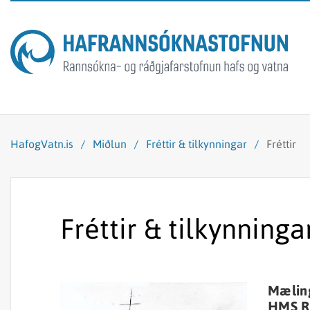
HafogVatn.is
/
Miðlun
/
Fréttir & tilkynningar
/
Fréttir
Fréttir & tilkynninga
Mæling
HMS R