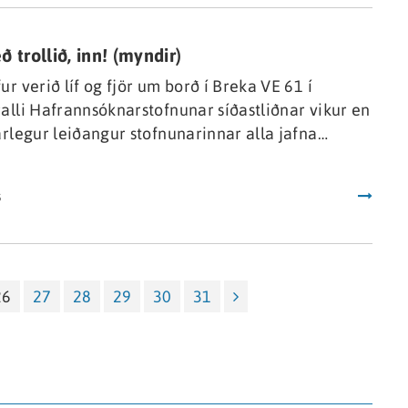
nanna um rannsóknir og miðlun á fræðasviðum
 trollið, inn! (myndir)
ur verið líf og fjör um borð í Breka VE 61 í
alli Hafrannsóknarstofnunar síðastliðnar vikur en
árlegur leiðangur stofnunarinnar alla jafna
r hvers tilgangur er að stofnmæla botnfisk á
miðum. Fjögur skip þátt í verkefninu; togararnir
s
E og Gullver NS, og rannsóknaskipin Árni
sson og Bjarni Sæmundsson.
26
27
28
29
30
31