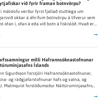
nytjafiskar við fyrir framan botnvörpu?
ri málstofu verður fyrst fjallað stuttlega um
arsvið okkar á áhrifum botnvörpu á lífverur sem
ist ofan í, ofan á eða við botn á fiskislóð. Hvað er
 gera til lágmarka möguleg neikvæð áhrif. En
s
fjöllunarefnið verður að skýra út niðurstöður frá
num sem voru gerðar á hegðun nytjafiska fyrir
 botnvörpu.
rfssamningur milli Hafrannsóknastofnunar
túruminjasafns Íslands
nn Sigurðsson forstjóri Hafrannsóknastofnunar,
na- og ráðgjafarstofnunar hafs og vatna, og
 J. Malmquist forstöðumaður Náttúruminjasafns
s innsigluðu nýlega samkomulag um samstarf
s
nanna. Markmið samkomulagsins er að stuðla að
rfi fræðimanna og nemenda á vegum