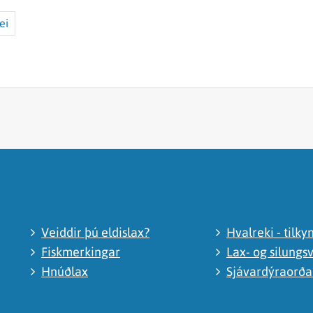
ei
Veiddir þú eldislax?
Hvalreki - tilky
Fiskmerkingar
Lax- og silungsv
Hnúðlax
Sjávardýraorð