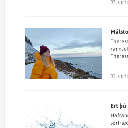
03. aprí
voru sv
lægri e
Málstof
Theresa
rannsók
Theresa
við Ran
02. aprí
Ert þú
Hafrann
sérfræð