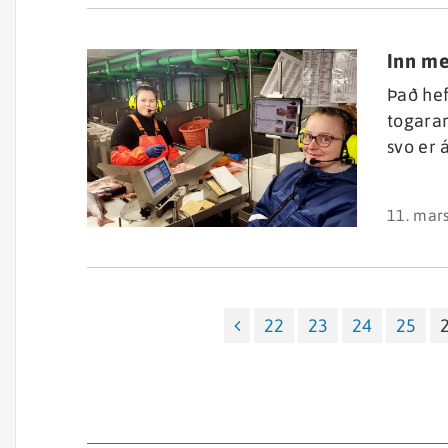
stofna
sínum.
Inn með
Það hef
togarar
svo er 
kallaðu
Íslands
11. mar
Breki V
Friðrik
22
23
24
25