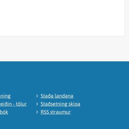
nning
Staða landana
eiðin - tölur
Staðsetning skipa
abók
RSS straumur