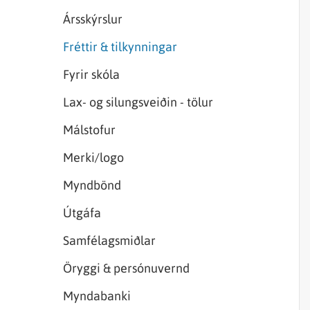
Sjórannsóknir
sjókvíaeldis
Ársskýrslur
Fréttir & tilkynningar
Fyrir skóla
Lax- og silungsveiðin - tölur
Málstofur
Merki/logo
Myndbönd
Útgáfa
Samfélagsmiðlar
Öryggi & persónuvernd
Myndabanki