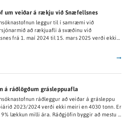
na ágætis dýpismælingum af hafsbotninum, um
f um veiðar á rækju við Snæfellsnes
m2 þegar þessi frétt er skrifuð.
sóknastofnun leggur til í samræmi við
sjónarmið að rækjuafli á svæðinu við
snes frá 1. maí 2024 til 15. mars 2025 verði ekki
n 375 tonn.
l
 á ráðlögðum grásleppuafla
nsóknastofnun ráðleggur að veiðar á grásleppu
ðiárið 2023/2024 verði ekki meiri en 4030 tonn. Er
9% lækkun milli ára. Ráðgjöfin byggir að mestu á
sitölu úr stofnmælingu botnfiska í mars 2024 en
frá árinu á undan. Vísitölur þessara tveggja ára