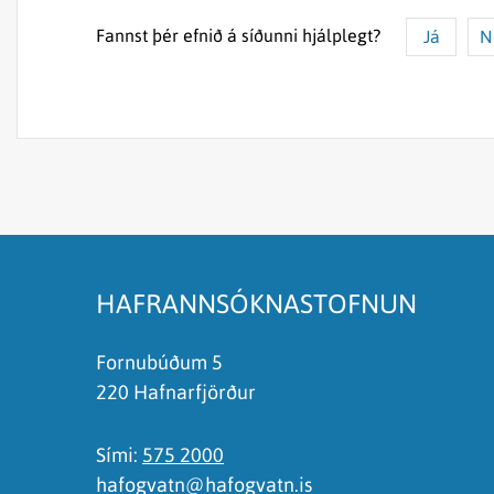
Fannst þér efnið á síðunni hjálplegt?
Já
N
Efnið svarar ekki spurningunni
Síðan inniheldur rangar upplýsingar
Það er of mikið efni á síðunni
Ég skil ekki efnið, finnst það of flókið
HAFRANNSÓKNASTOFNUN
Fornubúðum 5
220 Hafnarfjörður
Sími:
575 2000
hafogvatn@hafogvatn.is