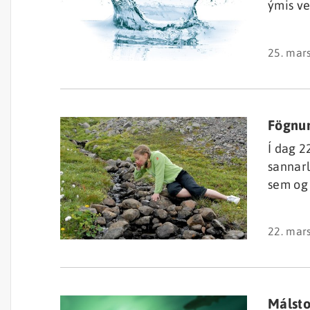
ýmis ve
en stof
sinna r
25. mar
ráðgjaf
Umhverf
vilja k
Fögnum
Í dag 2
sannarl
sem og 
líklega
vatnið 
22. mar
einnig 
frá fal
Málsto