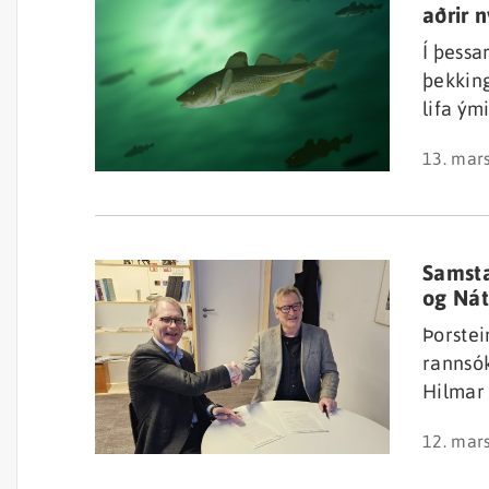
aðrir 
Í þessa
þekking
lifa ým
hægt að
13. mar
aðal um
rannsók
framan
Samsta
og Nát
Þorstei
rannsók
Hilmar
Ísland
12. mar
stofna
samsta