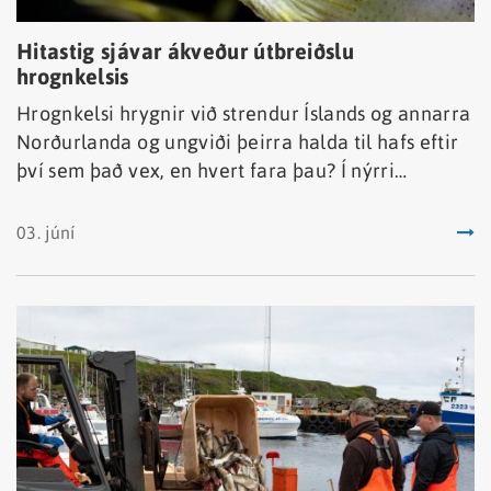
Hitastig sjávar ákveður útbreiðslu
hrognkelsis
Hrognkelsi hrygnir við strendur Íslands og annarra
Norðurlanda og ungviði þeirra halda til hafs eftir
því sem það vex, en hvert fara þau? Í nýrri
vísindagrein frá vísindamönnum á Íslandi,
Grænlandi, Færeyjum, Danmörku og Noregi, er
03. júní
útbreiðsla hrognkelsa rannsökuð út frá gögnum
frá alþjóðlega vistkerfisleiðangrinum í
Norðurhöfum að sumarlagi.