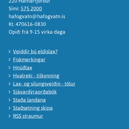
220 Hafnarfjörður
Sími:
575 2000
hafogvatn@hafogvatn.is
Kt. 470616-0830
Opið: frá 9-15 virka daga
Veiddir þú eldislax?
Fiskmerkingar
Hnúðlax
Hvalreki - tilkynning
Lax- og silungsveiðin - tölur
Sjávardýraorðabók
Staða landana
Staðsetning skipa
RSS straumur