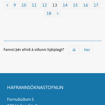
9
10
11
12
13
14
15
16
17
18
Fannst þér efnið á síðunni hjálplegt?
Já
Nei
Efnið svarar ekki spurningunni
Síðan inniheldur rangar upplýsingar
HAFRANNSÓKNASTOFNUN
Það er of mikið efni á síðunni
Ég skil ekki efnið, finnst það of flókið
Fornubúðum 5