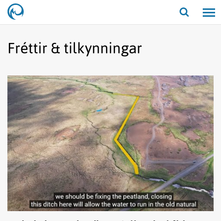
Opna/lo
leit
Fréttir & tilkynningar