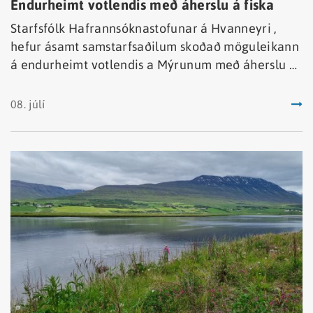
Endurheimt votlendis með áherslu á fiska
Starfsfólk Hafrannsóknastofunar á Hvanneyri ,
hefur ásamt samstarfsaðilum skoðað möguleikann
á endurheimt votlendis a Mýrunum með áherslu á
fiska.
08. júlí