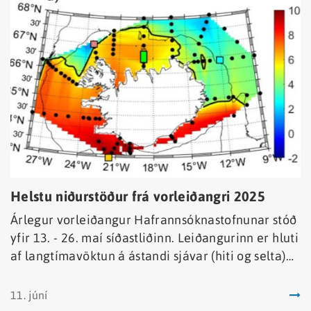
Helstu niðurstöður frá vorleiðangri 2025
Árlegur vorleiðangur Hafrannsóknastofnunar stóð
yfir 13. - 26. maí síðastliðinn. Leiðangurinn er hluti
af langtímavöktun á ástandi sjávar (hiti og selta)
og rannsóknum á næringarefnum, ólífrænu
kolefni, plöntusvifi og dýrasvifi við Ísland.
11. júní