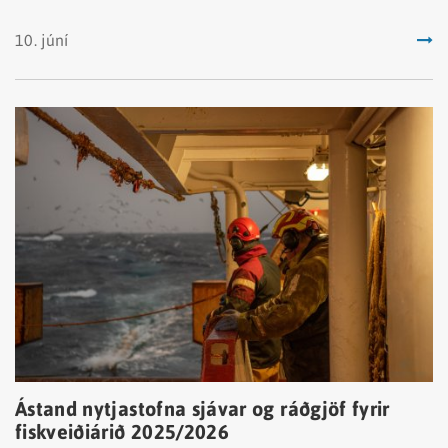
Þar er meðal annars fjallað um nauðsyn
verndarsvæða og áhrif af botnvörpuveiðum.
10. júní
Ástand nytjastofna sjávar og ráðgjöf fyrir
fiskveiðiárið 2025/2026