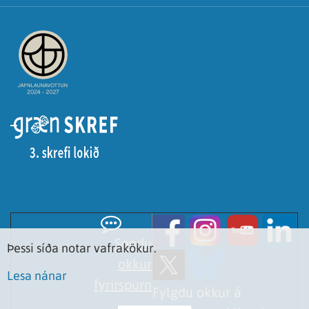
Sendu
Þessi síða notar vafrakökur.
okkur
Lesa nánar
fyrirspurn
Fylgdu okkur á