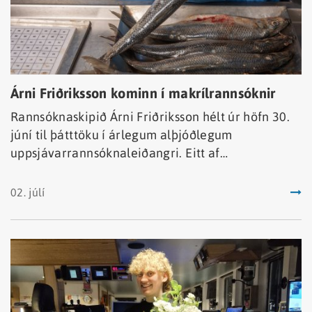
Árni Friðriksson kominn í makrílrannsóknir
Rannsóknaskipið Árni Friðriksson hélt úr höfn 30.
júní til þátttöku í árlegum alþjóðlegum
uppsjávarrannsóknaleiðangri. Eitt af
meginmarkmiðum hans er að meta magn og
útbreiðslu makríls, kolmunna og norsk-íslenskrar
02. júlí
síldar í norðaustur Atlantshafi að sumarlagi.