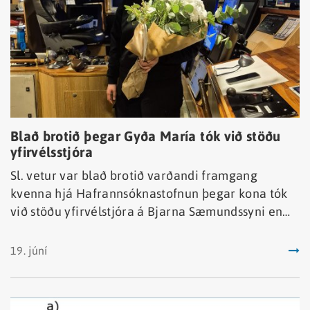
Blað brotið þegar Gyða María tók við stöðu
yfirvélsstjóra
Sl. vetur var blað brotið varðandi framgang
kvenna hjá Hafrannsóknastofnun þegar kona tók
við stöðu yfirvélstjóra á Bjarna Sæmundssyni en
Gyða María Norðfjörð Símonardóttir vélstjóri tók
tímabundið við stöðu yfirvélstjóra í fyrsta sinn og
19. júní
uppskar blómvönd fyrir vikið enda söguleg
tímamót.