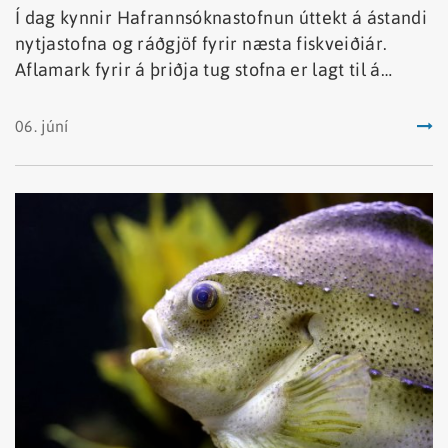
Í dag kynnir Hafrannsóknastofnun úttekt á ástandi
nytjastofna og ráðgjöf fyrir næsta fiskveiðiár.
Aflamark fyrir á þriðja tug stofna er lagt til á
grundvelli langtímamarkmiða um sjálfbæra
nýtingu. Ráðgjöfina í heild sinni má nálgast á vef
06. júní
Hafrannsóknastofnunar undir Ráðgjöf.