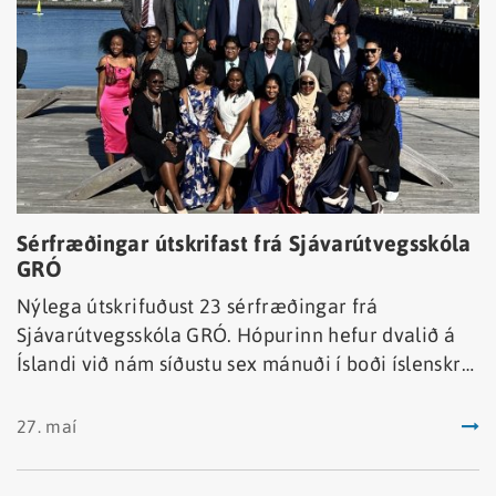
Sérfræðingar útskrifast frá Sjávarútvegsskóla
GRÓ
Nýlega útskrifuðust 23 sérfræðingar frá
Sjávarútvegsskóla GRÓ. Hópurinn hefur dvalið á
Íslandi við nám síðustu sex mánuði í boði íslenskra
stjórnvalda sem hluti af alþjóðlegri
þróunarsamvinnu Íslands.
27. maí