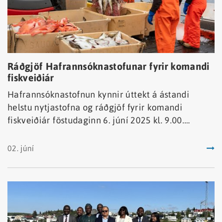
Ráðgjöf Hafrannsóknastofunar fyrir komandi
fiskveiðiár
Hafrannsóknastofnun kynnir úttekt á ástandi
helstu nytjastofna og ráðgjöf fyrir komandi
fiskveiðiár föstudaginn 6. júní 2025 kl. 9.00.
Kynningin fer fram í höfuðstöðvum stofnunarinnar
að Fornubúðum 5, Hafnarfirði en verður einnig
02. júní
streymt á Teams.