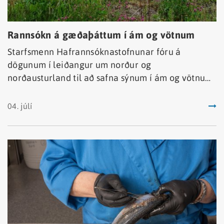
Rannsókn á gæðaþáttum í ám og vötnum
Starfsmenn Hafrannsóknastofnunar fóru á
dögunum í leiðangur um norður og
norðausturland til að safna sýnum í ám og vötnum
til rannsókna á líffræðilegum gæðaþáttum,
smádýrum og þörungum. Þessir þættir eru notaðir
04. júlí
til að meta vistfræðilegt ástand í ám og vötnum á
svæðinu í samræmi við vatnaáætlun Íslands 2022–
2027.