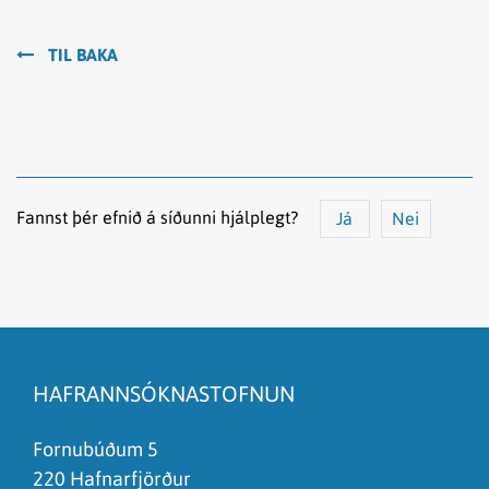
TIL BAKA
Fannst þér efnið á síðunni hjálplegt?
Já
Nei
Efnið svarar ekki spurningunni
Síðan inniheldur rangar upplýsingar
HAFRANNSÓKNASTOFNUN
Það er of mikið efni á síðunni
Ég skil ekki efnið, finnst það of flókið
Fornubúðum 5
220 Hafnarfjörður