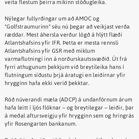
veita flestum þeirra mikinn stöðugleika.
Nýlegar fullyrðingar um að AMOC og
"Golfstraumurinn" séu nú þegar að veikjast verða
ræddar. Mest áhersla verður lögð á hlýtt flæði
Atlantshafsins yfir IFR. Þetta er mesta rennsli
Atlantshafsins yfir GSR með miklum
varmaflutningi inn á norðurskautssvæðið. Út frá
fyrri athugunum þekkjum við breytileika hans í
flutningum síðustu þrjá áratugi en leiðirnar yfir
hrygginn hafa ekki verið þekktar.
Röð núverandi mæla (ADCP) á undanförnum árum
hafa leitt í ljós flóknar – og breytilegar – leiðir, þar
á meðal aftursveigju yfir hrygginn sem og hringrás
yfir Rosengarten bankanum.