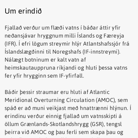
Um erindið
Fjallað verður um flæði vatns í báðar áttir yfir
neðansjávar hryggnum milli Íslands og Færeyja
(IFR). Í efri lögum streymir hlýr Atlantshafssjór frá
Íslandslægðinni til Noregshafs (IF-innstreymi).
Nálægt botninum er kalt vatn af
heimskautauppruna ríkjandi og hluti þessa vatns
fer yfir hrygginn sem IF-yfirfall.
Báðir þessir straumar eru hluti af Atlantic
Meridional Overturning Circulation (AMOC), sem
spáð er að muni veikjast með hnattrænni hlýnun. Í
erindinu verður einnig fjallað um vatnsskipti á
öllum Grænlands-Skotlandshrygg (GSR), tengsl
þeirra við AMOC og þau ferli sem skapa þau og