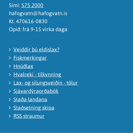
Sími:
575 2000
hafogvatn@hafogvatn.is
Kt. 470616-0830
Opið: frá 9-15 virka daga
Veiddir þú eldislax?
Fiskmerkingar
Hnúðlax
Hvalreki - tilkynning
Lax- og silungsveiðin - tölur
Sjávardýraorðabók
Staða landana
Staðsetning skipa
RSS straumur