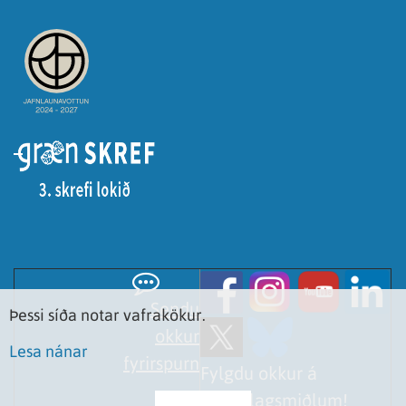
Sendu
Þessi síða notar vafrakökur.
okkur
Lesa nánar
fyrirspurn
Fylgdu okkur á
samfélagsmiðlum!