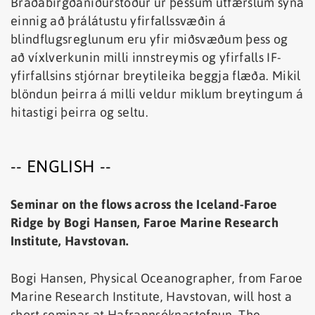
Bráðabirgðaniðurstöður úr þessum útfærslum sýna
einnig að þrálátustu yfirfallssvæðin á
blindflugsreglunum eru yfir miðsvæðum þess og
að víxlverkunin milli innstreymis og yfirfalls IF-
yfirfallsins stjórnar breytileika beggja flæða. Mikil
blöndun þeirra á milli veldur miklum breytingum á
hitastigi þeirra og seltu.
-- ENGLISH --
Seminar on the flows across the Iceland-Faroe
Ridge by Bogi Hansen, Faroe Marine Research
Institute, Havstovan.
Bogi Hansen, Physical Oceanographer, from Faroe
Marine Research Institute, Havstovan, will host a
short seminar at Hafrannsóknastofnun. The