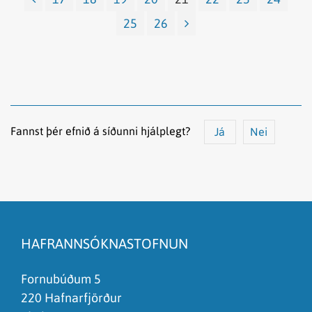
25
26
Fannst þér efnið á síðunni hjálplegt?
Já
Nei
Efnið svarar ekki spurningunni
Síðan inniheldur rangar upplýsingar
HAFRANNSÓKNASTOFNUN
Það er of mikið efni á síðunni
Ég skil ekki efnið, finnst það of flókið
Fornubúðum 5
220 Hafnarfjörður