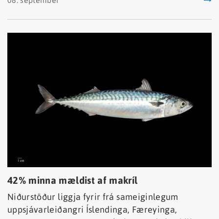
Faxaflóa, Vestmannaeyjar að Vík í Mýrdal og
Ingólfshöfða.
42% minna mældist af makríl
Niðurstöður liggja fyrir frá sameiginlegum
uppsjávarleiðangri Íslendinga, Færeyinga,