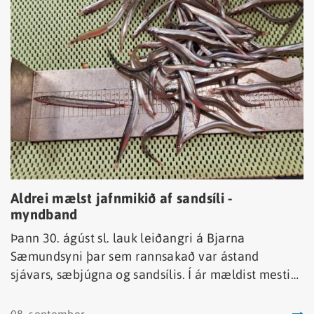
Aldrei mælst jafnmikið af sandsíli -
myndband
Þann 30. ágúst sl. lauk leiðangri á Bjarna
Sæmundsyni þar sem rannsakað var ástand
sjávars, sæbjúgna og sandsílis. Í ár mældist mesti
þéttleiki sandsíla frá upphafi. Í leiðangrinum voru
tekinn sýni með sandsílaplóg á þremur svæðum,
08. september