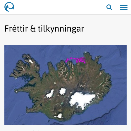
Opna/lo
leit
Fréttir & tilkynningar