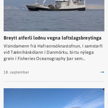
Breytt atferli loðnu vegna loftslagsbreytinga
Vísindamenn frá Hafrannsóknastofnun, í samstarfi
við Tækniháskólann í Danmörku, birtu nýlega
grein í Fisheries Oceanography þar sem
breytingar á útbreiðslu loðnu í kjölfar
loftlagsbreytinga var rannsökuð. Í greininni kemur
18. september
fram að miklar breytingar hafi orðið á dreifingu
og farleiðum loðnu.