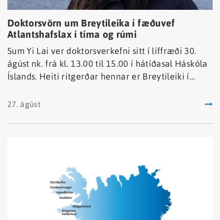
Doktorsvörn um Breytileika í fæðuvef
Atlantshafslax í tíma og rúmi
Sum Yi Lai ver doktorsverkefni sitt í líffræði 30.
ágúst nk. frá kl. 13.00 til 15.00 í hátíðasal Háskóla
Íslands. Heiti ritgerðar hennar er Breytileiki í
fæðuvef Atlantshafslax í tíma og rúmi og hefur
hún unnið að doktorsverkefni sínu í nánu samstarfi
27. ágúst
við starfsmenn Hafrannsóknastofnunar frá 2020.