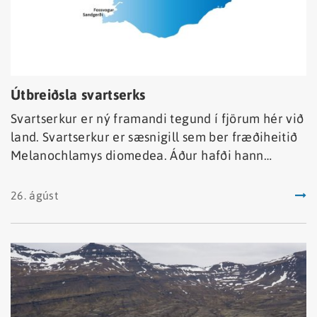
Útbreiðsla svartserks
Svartserkur er ný framandi tegund í fjörum hér við
land. Svartserkur er sæsnigill sem ber fræðiheitið
Melanochlamys diomedea. Áður hafði hann
einungis fundist í Kyrrahafi og eini
fundarstaðurinn utan þess er á Íslandi.
26. ágúst