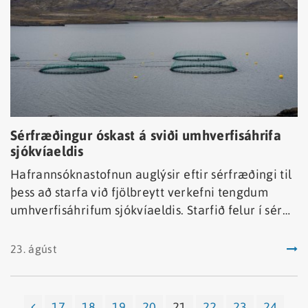
Sérfræðingur óskast á sviði umhverfisáhrifa
sjókvíaeldis
Hafrannsóknastofnun auglýsir eftir sérfræðingi til
þess að starfa við fjölbreytt verkefni tengdum
umhverfisáhrifum sjókvíaeldis. Starfið felur í sér
rannsóknir og vöktun á umhverfi og lífríki fjarða
ásamt úrvinnslu gagna, túlkun þeirra og miðlun.
23. ágúst
Starfsstöð getur verið í Hafnarfirði, á Ísafirði eða á
Neskaupsstað.
17
18
19
20
21
22
23
24