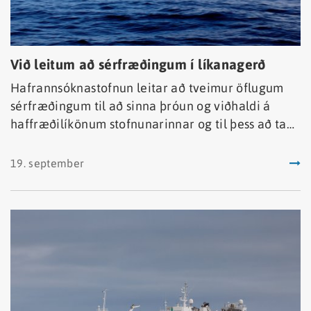
Við leitum að sérfræðingum í líkanagerð
Hafrannsóknastofnun leitar að tveimur öflugum
sérfræðingum til að sinna þróun og viðhaldi á
haffræðilíkönum stofnunarinnar og til þess að taka
þátt í þverfaglegu starfi sem miðar að því að auka
þekkingu á umhverfi og vistkerfum sjávar.
19. september