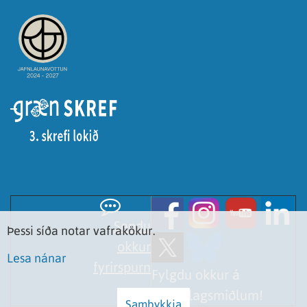
Sendu
Þessi síða notar vafrakökur.
okkur
Lesa nánar
fyrirspurn
Fylgdu okkur á
samfélagsmiðlum!
Samþykkja