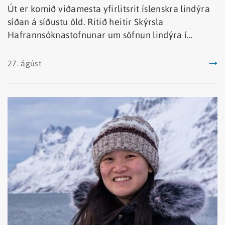
Út er komið viðamesta yfirlitsrit íslenskra lindýra
síðan á síðustu öld. Ritið heitir Skýrsla
Hafrannsóknastofnunar um söfnun lindýra í
íslenskri lögsögu á tíu ára tímabili.
27. ágúst