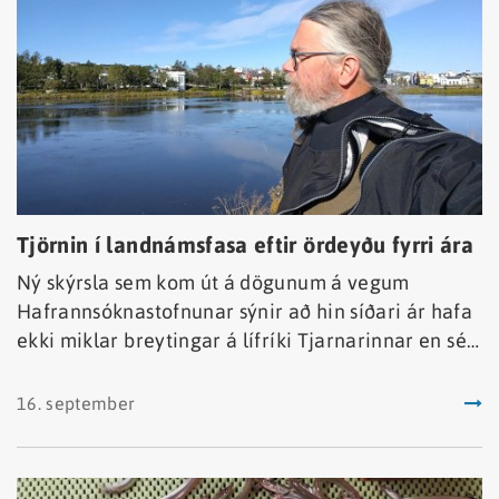
Tjörnin í landnámsfasa eftir ördeyðu fyrri ára
Ný skýrsla sem kom út á dögunum á vegum
Hafrannsóknastofnunar sýnir að hin síðari ár hafa
ekki miklar breytingar á lífríki Tjarnarinnar en sé
horft á stöðuna frá árinu 2007 hefur orðið
gjörbreyting.
16. september