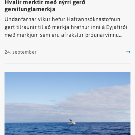
Hvalir merktir með nýrri gerð
gervitunglamerkja
Undanfarnar vikur hefur Hafrannsóknastofnun
gert tilraunir til að merkja hrefnur inni á Eyjafirði
með merkjum sem eru afrakstur þróunarvinnu
innan vébanda Norður Atlantshafs
Sjávarspendýraráðsins, NAMMCO.
24. september