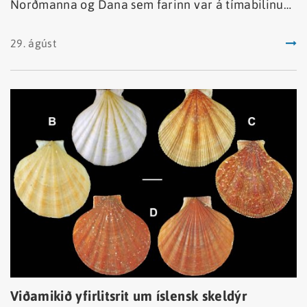
Norðmanna og Dana sem farinn var á tímabilinu
28. júní til 2. ágúst 2024.
29. ágúst
Viðamikið yfirlitsrit um íslensk skeldýr