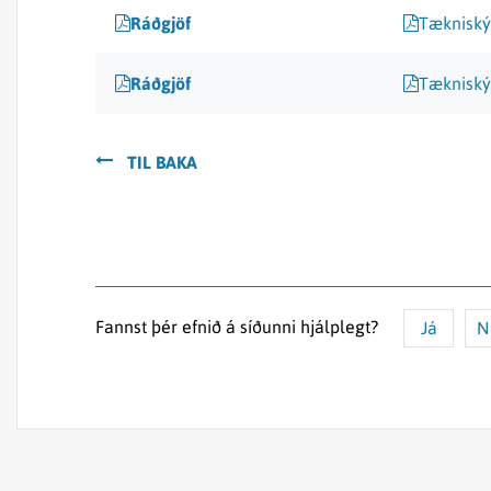
Ráðgjöf
Tækniský
Ráðgjöf
Tækniský
TIL BAKA
Fannst þér efnið á síðunni hjálplegt?
Já
N
Efnið svarar ekki spurningunni
Síðan inniheldur rangar upplýsingar