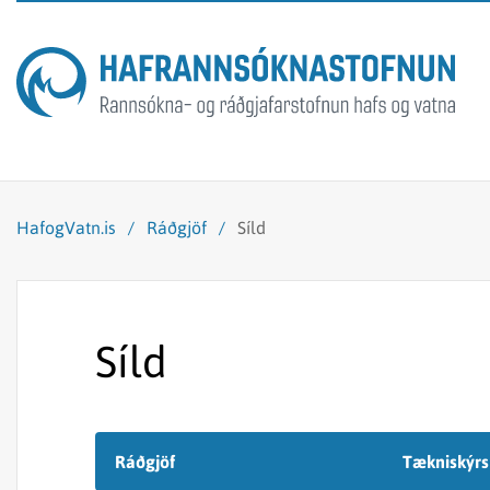
HafogVatn.is
/
Ráðgjöf
/
Síld
Síld
Ráðgjöf
Tækniskýrs