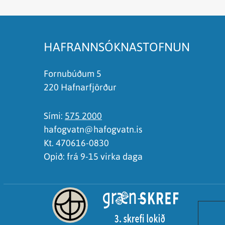
Það er of mikið efni á síðunni
Ég skil ekki efnið, finnst það of flókið
HAFRANNSÓKNASTOFNUN
Fornubúðum 5
220 Hafnarfjörður
Sími:
575 2000
hafogvatn@hafogvatn.is
Kt. 470616-0830
Opið: frá 9-15 virka daga