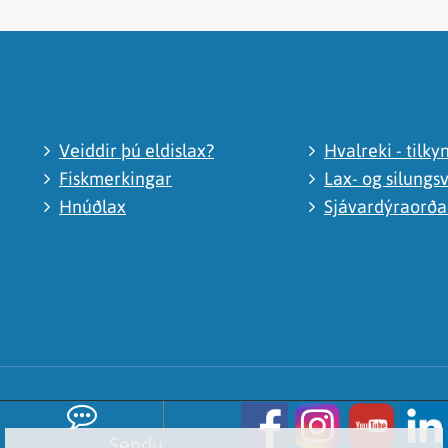
Veiddir þú eldislax?
Hvalreki - tilky
Fiskmerkingar
Lax- og silungsv
Hnúðlax
Sjávardýraorð
Sendu