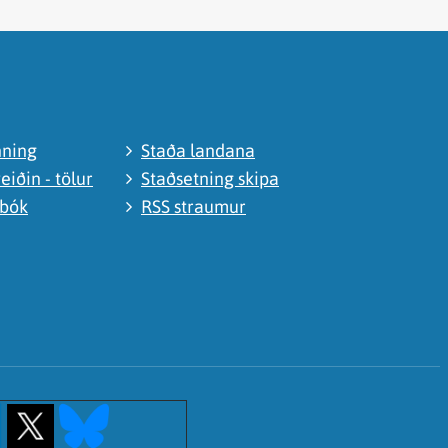
nning
Staða landana
eiðin - tölur
Staðsetning skipa
abók
RSS straumur