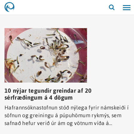
Opna/lo
leit
10 nýjar tegundir greindar af 20
sérfræðingum á 4 dögum
Hafrannsóknastofnun stóð nýlega fyrir námskeiði í
söfnun og greiningu á púpuhömum rykmýs, sem
safnað hefur verið úr ám og vötnum víða á
landinu. Fyrir rúmri viku var vitað til þess að um 90