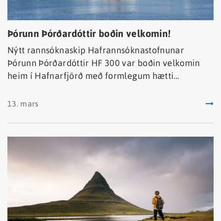
Þórunn Þórðardóttir boðin velkomin!
Nýtt rannsóknaskip Hafrannsóknastofnunar
Þórunn Þórðardóttir HF 300 var boðin velkomin
heim í Hafnarfjörð með formlegum hætti
miðvikudaginn 12. mars sl. Atvinnuvegaráðherra
afhenti nýtt skipið stofnunarinnar og tók forstjóri
13. mars
tók við við því.