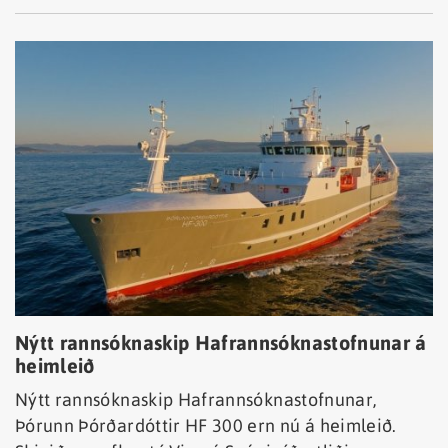
Nýtt rannsóknaskip Hafrannsóknastofnunar á
heimleið
Nýtt rannsóknaskip Hafrannsóknastofnunar,
Þórunn Þórðardóttir HF 300 ern nú á heimleið.