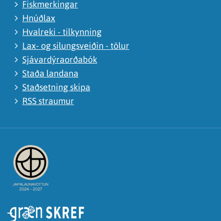
Fiskmerkingar
Hnúðlax
Hvalreki - tilkynning
Lax- og silungsveiðin - tölur
Sjávardýraorðabók
Staða landana
Staðsetning skipa
RSS straumur