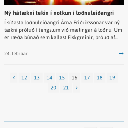
Ný hátækni tekin í notkun í loðnuleiðangri
Í síðasta loðnuleiðangri Árna Friðrikssonar var ný
tækni prófuð í tengslum við mælingar á loðnu. Um
er ræða búnað sem kallast Fiskgreinir, þróuð af
StjörnuOdda og Hafrannsóknastofnun í samvinnu
með Hampiðjunni, styrkt af Tækniþróunnarsjóði
24. febrúar
RannÍs. Búnaðurinn er á lokastigi hönnunar og var
áður prófaður um borð í togurum, m.a. í
karfarannsókn, en þetta er í fyrst skipti sem prófun
12
13
14
15
16
17
18
19
er gerð samhliða bergmálsmælingu.
20
21