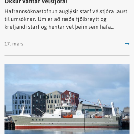
Okkur vantar vélstjóra!
Hafrannsóknastofnun auglýsir starf vélstjóra laust
til umsóknar. Um er að ræða fjölbreytt og
krefjandi starf og hentar vel þeim sem hafa
metnað, eru lausnamiðuð og njóta þess að takast á
við fjölbreytt verkefni í lifandi starfsumhverfi á
17. mars
glæsilegum rannsóknarskipum stofnunarinnar.