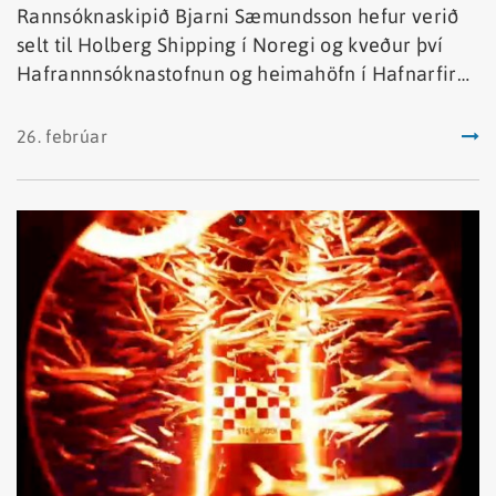
Rannsóknaskipið Bjarni Sæmundsson hefur verið
selt til Holberg Shipping í Noregi og kveður því
Hafrannnsóknastofnun og heimahöfn í Hafnarfirði
eftir ríflega 54 ára dygga þjónustu.
26. febrúar