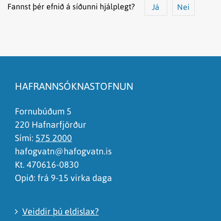
Fannst þér efnið á síðunni hjálplegt?
Já
Nei
Efnið svarar ekki spurningunni
Síðan inniheldur rangar upplýsingar
HAFRANNSÓKNASTOFNUN
Það er of mikið efni á síðunni
Ég skil ekki efnið, finnst það of flókið
Fornubúðum 5
220 Hafnarfjörður
Sími:
575 2000
hafogvatn@hafogvatn.is
Kt. 470616-0830
Opið: frá 9-15 virka daga
Veiddir þú eldislax?