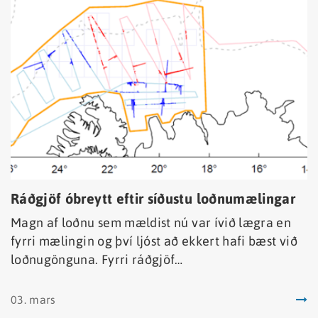
Ráðgjöf óbreytt eftir síðustu loðnumælingar
Magn af loðnu sem mældist nú var ívið lægra en
fyrri mælingin og því ljóst að ekkert hafi bæst við
loðnugönguna. Fyrri ráðgjöf
Hafrannsóknastofnunar um veiðar á 8589 tonn
loðnu á yfirstandandi vertíð stendur því óbreytt.
03. mars