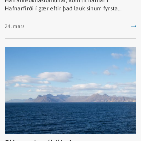
Hafrannsóknastofnunar, kom til hafnar í
Hafnarfirði í gær eftir það lauk sínum fyrsta
leiðangri. Þórunn var hluti af verkefninu
Stofnmæling botnfiska á Íslandsmiðum.
24. mars