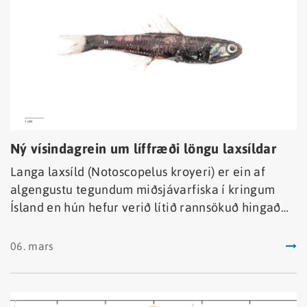
Ný vísindagrein um líffræði löngu laxsíldar
Langa laxsíld (Notoscopelus kroyeri) er ein af
algengustu tegundum miðsjávarfiska í kringum
Ísland en hún hefur verið lítið rannsökuð hingað
til. Öflun þekkingar á líffræði tegundarinnar er
forsenda sjálfbærar nýtingu hennar í framtíðinni.
06. mars