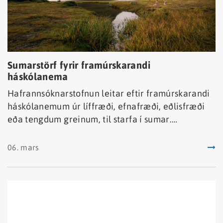
Sumarstörf fyrir framúrskarandi
háskólanema
Hafrannsóknarstofnun leitar eftir framúrskarandi
háskólanemum úr líffræði, efnafræði, eðlisfræði
eða tengdum greinum, til starfa í sumar.
Starfstímabil háskólanema er um 3 mánuðir eða
samkvæmt frekara samkomulagi.
06. mars