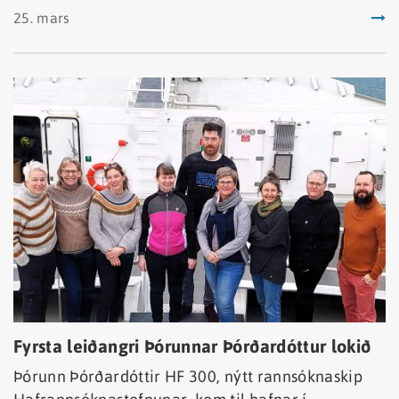
tegundir rykmýs væru þekktar hér á landi. Í
25. mars
síðastliðinni viku bættust við 10 áður óþekktar
tegundir.
Fyrsta leiðangri Þórunnar Þórðardóttur lokið
Þórunn Þórðardóttir HF 300, nýtt rannsóknaskip