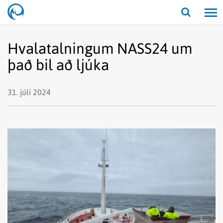
Opna/lo
leit
Hvalatalningum NASS24 um
það bil að ljúka
31. júlí 2024