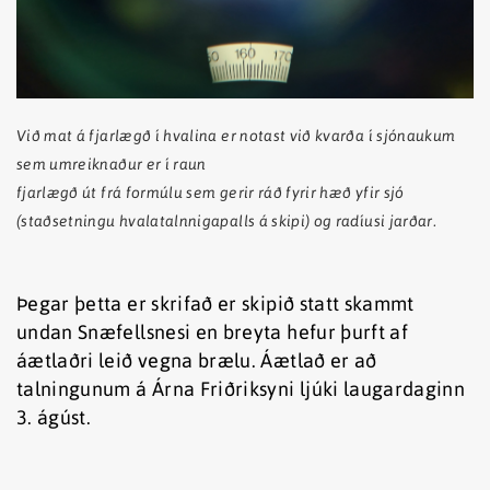
Við mat á fjarlægð í hvalina er notast við kvarða í sjónaukum
sem umreiknaður er í raun
fjarlægð út frá formúlu sem gerir ráð fyrir hæð yfir sjó
(staðsetningu hvalatalnnigapalls á skipi) og radíusi jarðar.
Þegar þetta er skrifað er skipið statt skammt
undan Snæfellsnesi en breyta hefur þurft af
áætlaðri leið vegna brælu. Áætlað er að
talningunum á Árna Friðriksyni ljúki laugardaginn
3. ágúst.