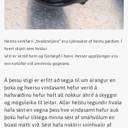
Helsta verkfæri „hvalateljara“ eru sjónaukar af bestu gæðum. Í
hvert skipti sem hvalur
sést er skráð horn og fjarlægð í hann. Þessar upplýsingar eru
svo notaðar við úrvinnslu gagnana.
Á þessu stigi er erfitt að segja til um árangur en
þoka og hversu vindasamt hefur verið á
hafsvæðinu hefur haft all nokkur áhrif á skyggni
og möguleika til leitar. Allar helstu tegundir hvala
hafa sést en vegna þess hve vindasamt hefur auk
þoku hefur líklega minna sést af smáhvölum en
búast mátti við. Sést hafa nokkrir svínhvalir af