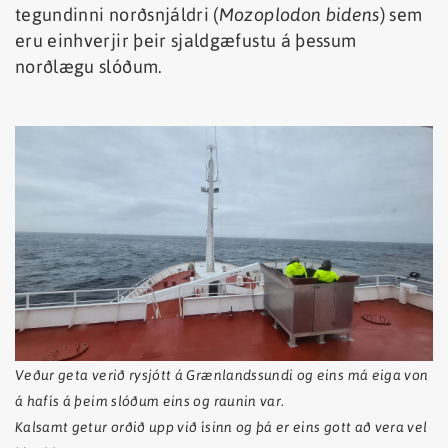
tegundinni norðsnjáldri (
Mozoplodon bidens
) sem
eru einhverjir þeir sjaldgæfustu á þessum
norðlægu slóðum.
Veður geta verið rysjótt á Grænlandssundi og eins má eiga von
á hafís á þeim slóðum eins og raunin var.
Kalsamt getur orðið upp við ísinn og þá er eins gott að vera vel