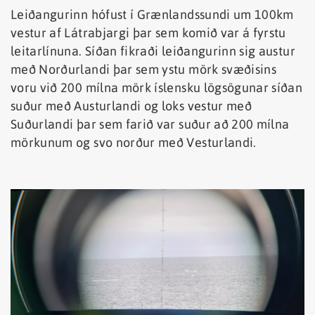
Leiðangurinn hófust í Grænlandssundi um 100km
vestur af Látrabjargi þar sem komið var á fyrstu
leitarlínuna. Síðan fikraði leiðangurinn sig austur
með Norðurlandi þar sem ystu mörk svæðisins
voru við 200 mílna mörk íslensku lögsögunar síðan
suður með Austurlandi og loks vestur með
Suðurlandi þar sem farið var suður að 200 mílna
mörkunum og svo norður með Vesturlandi.