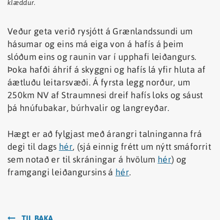
klæddur.
Veður geta verið rysjótt á Grænlandssundi um
hásumar og eins má eiga von á hafís á þeim
slóðum eins og raunin var í upphafi leiðangurs.
Þoka hafði áhrif á skyggni og hafís lá yfir hluta af
áætluðu leitarsvæði. Á fyrsta legg norður, um
250km NV af Straumnesi dreif hafís loks og sáust
þá hnúfubakar, búrhvalir og langreyðar.
Hægt er að fylgjast með árangri talninganna frá
degi til dags
hér
, (sjá einnig frétt um nýtt smáforrit
sem notað er til skráningar á hvölum
hér
) og
framgangi leiðangursins á
hér
.
TIL BAKA