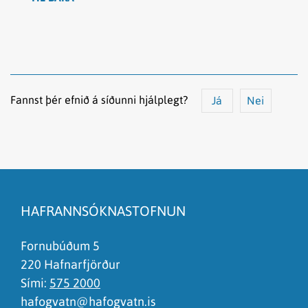
Fannst þér efnið á síðunni hjálplegt?
Já
Nei
Efnið svarar ekki spurningunni
Síðan inniheldur rangar upplýsingar
HAFRANNSÓKNASTOFNUN
Það er of mikið efni á síðunni
Ég skil ekki efnið, finnst það of flókið
Fornubúðum 5
220 Hafnarfjörður
Sími:
575 2000
hafogvatn@hafogvatn.is