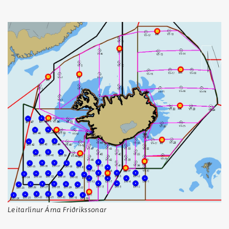
Leitarlínur Árna Friðrikssonar