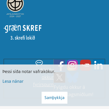
Sendu
Þessi síða notar vafrakökur.
okkur
Lesa nánar
fyrirspurn
Fylgdu okkur á
samfélagsmiðlum!
Samþykkja