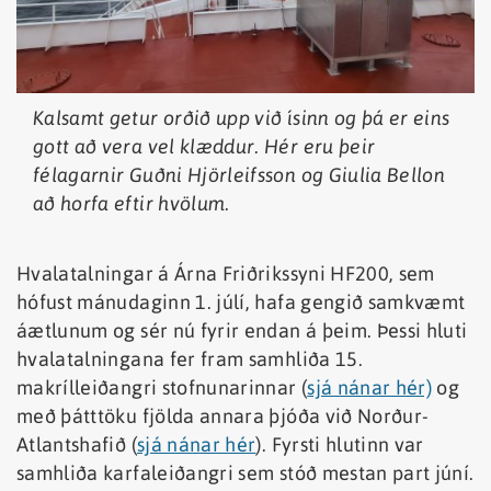
Kalsamt getur orðið upp við ísinn og þá er eins
gott að vera vel klæddur. Hér eru þeir
félagarnir Guðni Hjörleifsson og Giulia Bellon
að horfa eftir hvölum.
Hvalatalningar á Árna Friðrikssyni HF200, sem
hófust mánudaginn 1. júlí, hafa gengið samkvæmt
áætlunum og sér nú fyrir endan á þeim. Þessi hluti
hvalatalningana fer fram samhliða 15.
makrílleiðangri stofnunarinnar (
sjá nánar hér)
og
með þátttöku fjölda annara þjóða við Norður-
Atlantshafið (
sjá nánar hér
). Fyrsti hlutinn var
samhliða karfaleiðangri sem stóð mestan part júní.