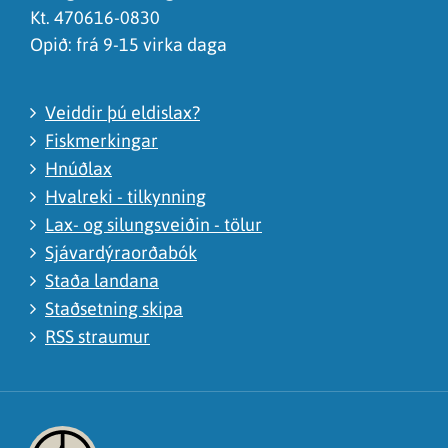
Kt. 470616-0830
Opið: frá 9-15 virka daga
Veiddir þú eldislax?
Fiskmerkingar
Hnúðlax
Hvalreki - tilkynning
Lax- og silungsveiðin - tölur
Sjávardýraorðabók
Staða landana
Staðsetning skipa
RSS straumur