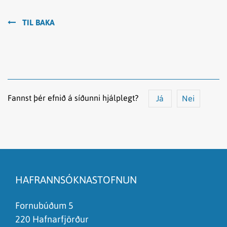
TIL BAKA
Fannst þér efnið á síðunni hjálplegt?
Já
Nei
Efnið svarar ekki spurningunni
Síðan inniheldur rangar upplýsingar
HAFRANNSÓKNASTOFNUN
Það er of mikið efni á síðunni
Ég skil ekki efnið, finnst það of flókið
Fornubúðum 5
220 Hafnarfjörður