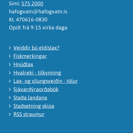
Sími:
575 2000
hafogvatn@hafogvatn.is
Kt. 470616-0830
Opið: frá 9-15 virka daga
Veiddir þú eldislax?
Fiskmerkingar
Hnúðlax
Hvalreki - tilkynning
Lax- og silungsveiðin - tölur
Sjávardýraorðabók
Staða landana
Staðsetning skipa
RSS straumur