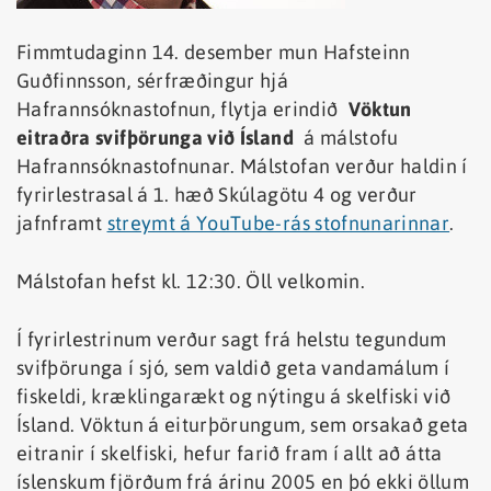
Fimmtudaginn 14. desember mun Hafsteinn
Guðfinnsson, sérfræðingur hjá
Hafrannsóknastofnun, flytja erindið
Vöktun
eitraðra svifþörunga við Ísland
á málstofu
Hafrannsóknastofnunar. Málstofan verður haldin í
fyrirlestrasal á 1. hæð Skúlagötu 4 og verður
jafnframt
streymt á YouTube-rás stofnunarinnar
.
Málstofan hefst kl. 12:30. Öll velkomin.
Í fyrirlestrinum verður sagt frá helstu tegundum
svifþörunga í sjó, sem valdið geta vandamálum í
fiskeldi, kræklingarækt og nýtingu á skelfiski við
Ísland. Vöktun á eiturþörungum, sem orsakað geta
eitranir í skelfiski, hefur farið fram í allt að átta
íslenskum fjörðum frá árinu 2005 en þó ekki öllum