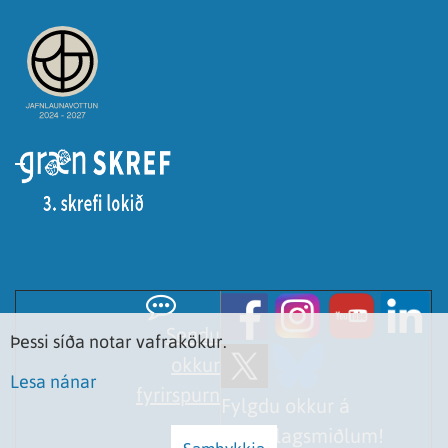
Sendu
Þessi síða notar vafrakökur.
okkur
Lesa nánar
fyrirspurn
Fylgdu okkur á
samfélagsmiðlum!