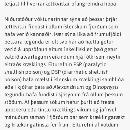
teljast til hverrar ættkvíslar ofangreindra hópa.
Niðurstöður vöktunarinnar sýna að þessar þrjár
ættkvíslir finnast í öllum íslenskum fjörðum sem
hafa verið kannaðir. Þær sýna líka að frumufjöldi
þessara tegunda er oft svo hár að hætta getur
verið á uppsöfnun eiturs í skelfiski en það getur
valdið alvarlegum veikindum hjá fólki sem neytir
eitraðs kræklings. Eiturefnin PSP (paralytic
shellfish poison) og DSP (diarrhetic shellfish
poison) hafa mælst í íslenskum kræklingi samhliða
eða í kjölfar þess að
Alexandrium
og
Dinophysis
tegundir hafa fundist í sjósýnum frá öllum þessum
stöðum. Af þessum sökum hefur þurft að fresta
uppskeru eða tínslu kræklings vikum og jafnvel
mánuðum saman í fjörðum þar sem kræklingarækt
og kræklingatínsla fer fram. Eiturefni af völdum