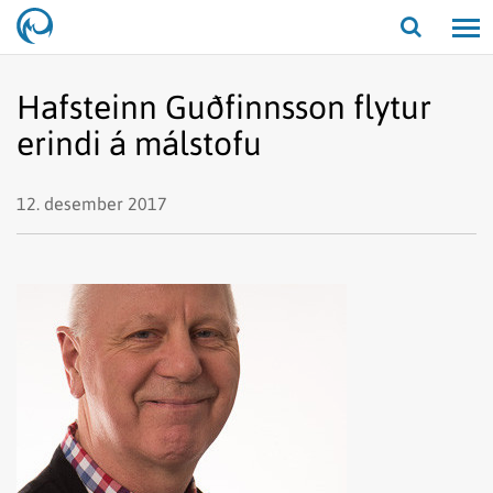
Opna/lo
leit
Hafsteinn Guðfinnsson flytur
erindi á málstofu
12. desember 2017