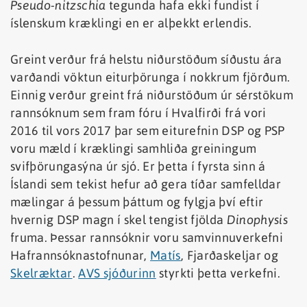
Pseudo-nitzschia
tegunda hafa ekki fundist í
íslenskum kræklingi en er alþekkt erlendis.
Greint verður frá helstu niðurstöðum síðustu ára
varðandi vöktun eiturþörunga í nokkrum fjörðum.
Einnig verður greint frá niðurstöðum úr sérstökum
rannsóknum sem fram fóru í Hvalfirði frá vori
2016 til vors 2017 þar sem eiturefnin DSP og PSP
voru mæld í kræklingi samhliða greiningum
svifþörungasýna úr sjó. Er þetta í fyrsta sinn á
Íslandi sem tekist hefur að gera tíðar samfelldar
mælingar á þessum þáttum og fylgja því eftir
hvernig DSP magn í skel tengist fjölda
Dinophysis
fruma. Þessar rannsóknir voru samvinnuverkefni
Hafrannsóknastofnunar,
Matís
, Fjarðaskeljar og
Skelræktar
.
AVS sjóðurinn
styrkti þetta verkefni.