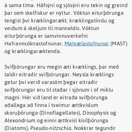
á sama tíma. Háfsýni og sjósýni eru tekin og greind
þar sem skelfiskur er nýttur. Vöktun eiturþörunga
tengist því kræklingarækt, kræklingatínslu og
veiðum á skeljum til manneldis. Vöktun
eiturþörunga er samvinnuverkefni
Hafrannsóknastofnunar,
Matvælastofnunar
(MAST)
og kræklingaræktenda.
Svifþörungar eru megin æti kræklings, þar með
taldir eitraðir svifþörungar. Neysla kræklings
getur því verið varasöm þegar eitraðir
svifþörungar eru til staðar í sjónum í of miklu
magni. Hér við land er eitraða svifþörunga
aðallega að finna í tveimur ættkvíslum
skoruþörunga (Dinoflagellates),
Dinophysis
og
Alexandrium
og einni ættkvísl kísilþörunga
(Diatoms),
Pseudo-nitzschia
. Nokkrar tegundir