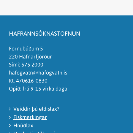
Efnið svarar ekki spurningunni
Síðan inniheldur rangar upplýsingar
HAFRANNSÓKNASTOFNUN
Það er of mikið efni á síðunni
Ég skil ekki efnið, finnst það of flókið
Fornubúðum 5
220 Hafnarfjörður
Sími:
575 2000
hafogvatn@hafogvatn.is
Kt. 470616-0830
Opið: frá 9-15 virka daga
Veiddir þú eldislax?
Fiskmerkingar
Hnúðlax