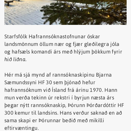
Starfsfólk Hafrannsóknastofnunar óskar
landsmönnum öllum nær og fjær gleðilegra jóla
og hafsæls komandi árs með hlýjum þökkum fyrir
hið liðna.
Hér má sjá mynd af rannsóknaskipinu Bjarna
Sæmundssyni HF 30 sem þjónað hefur
hafrannsóknum við Ísland frá árinu 1970. Hann
mun verða tekinn úr rekstri í byrjun næsta árs
þegar nýtt rannsóknaskip, Þórunn Þórðardóttir HF
300 kemur til landsins. Hans verður saknað en að
sama skapi er Þórunnar beðið með mikilli
eftirvæntingu.