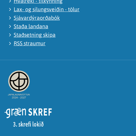
Hvalreki - tilkynning
Lax- og silungsveiðin - tölur
Sjávardýraorðabók
Staða landana
Staðsetning skipa
RSS straumur