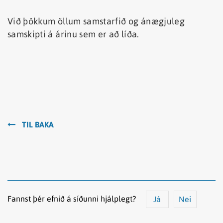
Við þökkum öllum samstarfið og ánægjuleg
samskipti á árinu sem er að líða.
TIL BAKA
Fannst þér efnið á síðunni hjálplegt?
Já
Nei