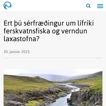
Opna/lo
leit
Ert þú sérfræðingur um lífríki
ferskvatnsfiska og verndun
laxastofna?
30. janúar 2025