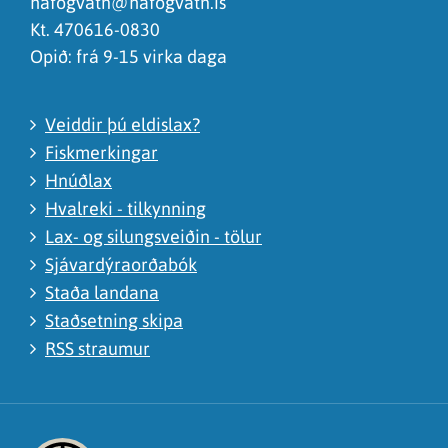
hafogvatn@hafogvatn.is
Kt. 470616-0830
Opið: frá 9-15 virka daga
Veiddir þú eldislax?
Fiskmerkingar
Hnúðlax
Hvalreki - tilkynning
Lax- og silungsveiðin - tölur
Sjávardýraorðabók
Staða landana
Staðsetning skipa
RSS straumur