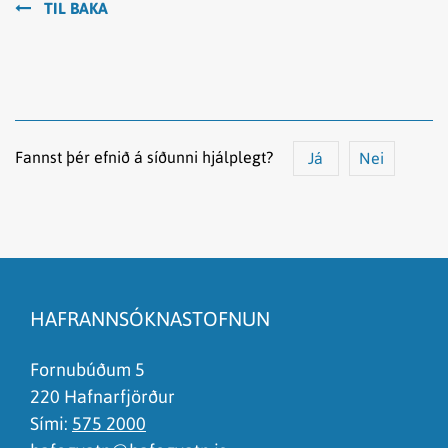
TIL BAKA
Fannst þér efnið á síðunni hjálplegt?
Já
Nei
Efnið svarar ekki spurningunni
Síðan inniheldur rangar upplýsingar
HAFRANNSÓKNASTOFNUN
Það er of mikið efni á síðunni
Ég skil ekki efnið, finnst það of flókið
Fornubúðum 5
220 Hafnarfjörður
Sími:
575 2000