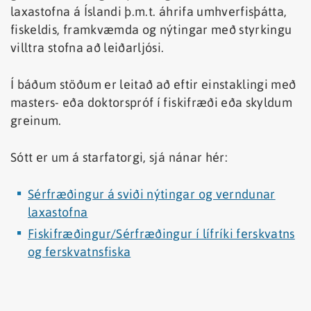
laxastofna á Íslandi þ.m.t. áhrifa umhverfisþátta,
fiskeldis, framkvæmda og nýtingar með styrkingu
villtra stofna að leiðarljósi.
Í báðum stöðum er leitað að eftir einstaklingi með
masters- eða doktorspróf í fiskifræði eða skyldum
greinum.
Sótt er um á starfatorgi, sjá nánar hér:
Sérfræðingur á sviði nýtingar og verndunar
laxastofna
Fiskifræðingur/Sérfræðingur í lífríki ferskvatns
og ferskvatnsfiska