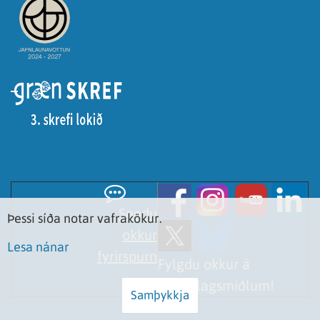
Sendu
Þessi síða notar vafrakökur.
okkur
Lesa nánar
fyrirspurn
Fylgdu okkur á
samfélagsmiðlum!
Samþykkja