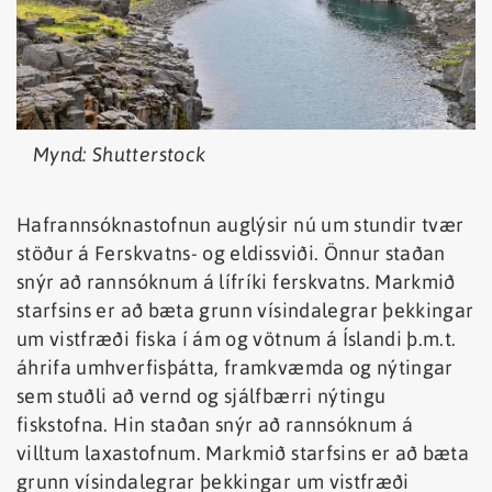
Mynd: Shutterstock
Hafrannsóknastofnun auglýsir nú um stundir tvær
stöður á Ferskvatns- og eldissviði. Önnur staðan
snýr að rannsóknum á lífríki ferskvatns. Markmið
starfsins er að bæta grunn vísindalegrar þekkingar
um vistfræði fiska í ám og vötnum á Íslandi þ.m.t.
áhrifa umhverfisþátta, framkvæmda og nýtingar
sem stuðli að vernd og sjálfbærri nýtingu
fiskstofna. Hin staðan snýr að rannsóknum á
villtum laxastofnum. Markmið starfsins er að bæta
grunn vísindalegrar þekkingar um vistfræði