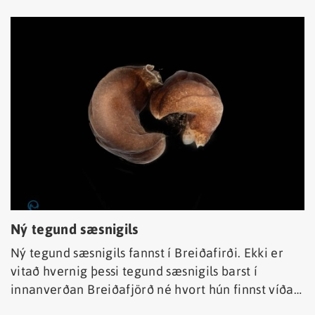
Ný tegund sæsnigils
Ný tegund sæsnigils fannst í Breiðafirði. Ekki er
vitað hvernig þessi tegund sæsnigils barst í
innanverðan Breiðafjörð né hvort hún finnst víðar
við Ísland.