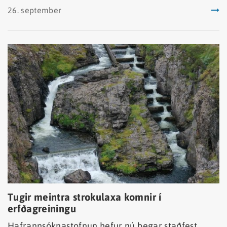
26. september
Tugir meintra strokulaxa komnir í
erfðagreiningu
Hafrannsóknastofnun hefur nú þegar staðfest