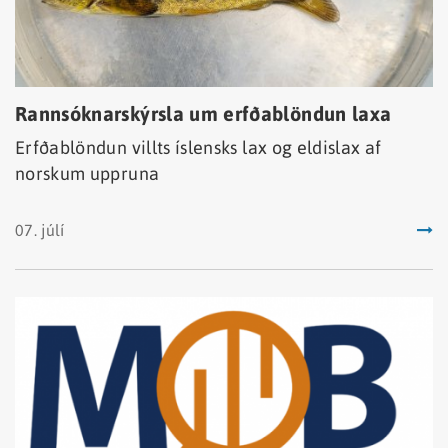
Rannsóknarskýrsla um erfðablöndun laxa
Erfðablöndun villts íslensks lax og eldislax af
norskum uppruna
07. júlí