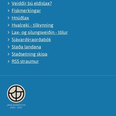
Veiddir þú eldislax?
Fiskmerkingar
Hnúðlax
Hvalreki - tilkynning
Lax- og silungsveiðin - tölur
Sjávardýraorðabók
Staða landana
Staðsetning skipa
RSS straumur