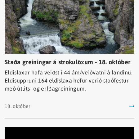
Staða greiningar á strokulöxum - 18. október
Eldislaxar hafa veiðst í 44 ám/veiðvatni á landinu.
Eldisuppruni 164 eldislaxa hefur verið staðfestur
með útlits- og erfðagreiningum.
18. október