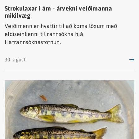
Strokulaxar í ám - árvekni veiðimanna
mikilvæg
Veiðimenn er hvattir til að koma löxum með
eldiseinkenni til rannsókna hjá
Hafrannsóknastofnun.
30. ágúst