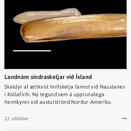
Landnám sindraskeljar við Ísland
Skeldýr af ættkvísl hnífskelja fannst við Naustanes
í Kollafirði. Ný tegund sem á upprunalega
heimkynni við austurströnd Norður-Ameríku.
12. október