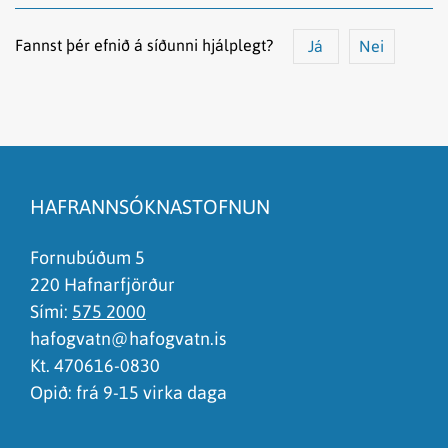
Fannst þér efnið á síðunni hjálplegt?
Já
Nei
Efnið svarar ekki spurningunni
Síðan inniheldur rangar upplýsingar
HAFRANNSÓKNASTOFNUN
Það er of mikið efni á síðunni
Ég skil ekki efnið, finnst það of flókið
Fornubúðum 5
220 Hafnarfjörður
Sími:
575 2000
hafogvatn@hafogvatn.is
Kt. 470616-0830
Opið: frá 9-15 virka daga