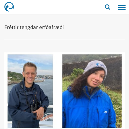
Opna/lo
leit
Fréttir tengdar erfðafræði