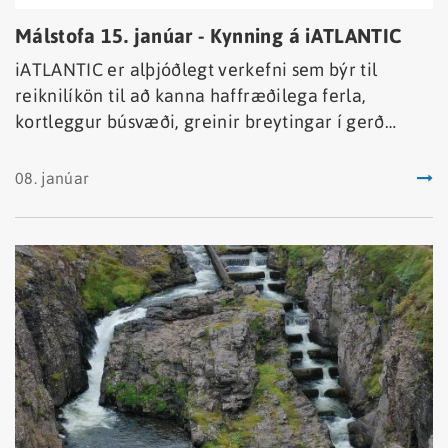
Málstofa 15. janúar - Kynning á iATLANTIC
iATLANTIC er alþjóðlegt verkefni sem býr til
reiknilíkön til að kanna haffræðilega ferla,
kortleggur búsvæði, greinir breytingar í gerð
vistkerfa í tíma og rúmi og metur áhrif hlýnunar á
vistkerfi með meiru.
08. janúar