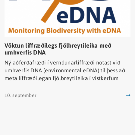
Vöktun líffræðilegs fjölbreytileika með
umhverfis DNA
Ný aðferðafræði í verndunarlíffræði notast við
umhverfis DNA (environmental eDNA) til þess að
meta líffræðilegan fjölbreytileika í vistkerfum
10. september