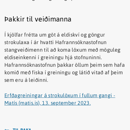
Þakkir til veiðimanna
Í kjölfar frétta um göt á eldiskví og göngur
strokulaxa í ár hvatti Hafrannsóknastofnun
stangveiðimenn til að koma löxum með möguleg
eldiseinkenni í greiningu hjá stofnuninni.
Hafrannsóknastofnun þakkar öllum þeim sem hafa
komið með fiska í greiningu og látið vitað af þeim
sem eru á leiðinni.
Erfðagreiningar á strokulöxum í fullum gangi -
Matís (matis.is), 13. september 2023.