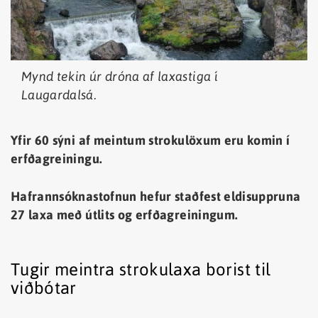
Mynd tekin úr dróna af laxastiga í
Laugardalsá.
Yfir 60 sýni af meintum strokulöxum eru komin
í
erfðagreiningu.
Hafrannsóknastofnun hefur staðfest eldisuppruna
27 laxa með útlits og erfðagreiningum.
Tugir meintra strokulaxa borist til
viðbótar