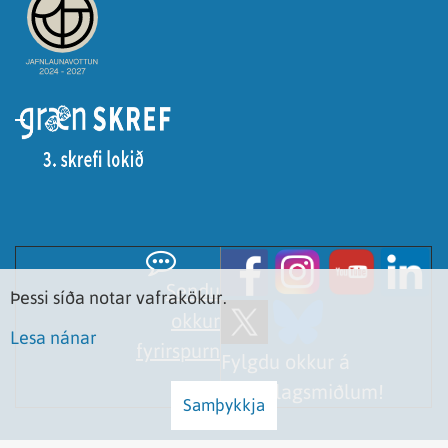
Sendu
Þessi síða notar vafrakökur.
okkur
Lesa nánar
fyrirspurn
Fylgdu okkur á
samfélagsmiðlum!
Samþykkja