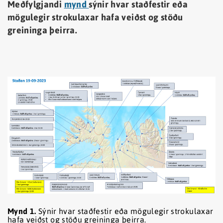
Meðfylgjandi
mynd
sýnir hvar staðfestir eða
mögulegir strokulaxar hafa veiðst og stöðu
greininga þeirra.
Mynd 1.
Sýnir hvar staðfestir eða mögulegir strokulaxar
hafa veiðst og stöðu greininga þeirra.