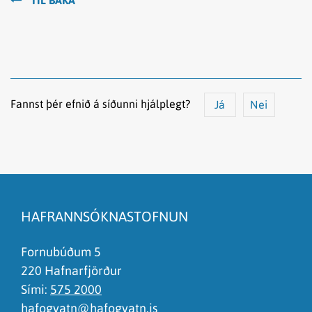
TIL BAKA
Fannst þér efnið á síðunni hjálplegt?
Já
Nei
Efnið svarar ekki spurningunni
Síðan inniheldur rangar upplýsingar
HAFRANNSÓKNASTOFNUN
Það er of mikið efni á síðunni
Ég skil ekki efnið, finnst það of flókið
Fornubúðum 5
220 Hafnarfjörður
Sími:
575 2000
hafogvatn@hafogvatn.is