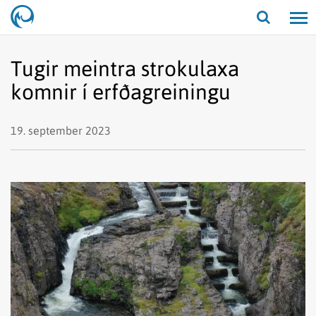
Opna/lo
leit
Tugir meintra strokulaxa
komnir í erfðagreiningu
19. september 2023