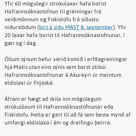
Yfir 60 mögulegir strokulaxar hafa borist
Hafrannsóknastofnun til greiningar frá
veiðimönnum og Fiskistofu frá síðustu
niðurstöðum (
birt á síðu MAST 8. september
). Yfir
20 laxar hafa borist til Hafrannsóknastofnunar, í
gær og í dag.
Öllum sýnum hefur verið komið í erfðagreiningar
hjá Matís utan eins sýnis sem barst útibúi
Hafrannsóknastofnunar á Akureyri úr meintum
eldislaxi úr Fnjóská.
Áfram er hægt að skila inn mögulegum
strokulöxum til Hafrannsóknastofnunar eða
Fiskistofu. Þetta er gert til að fá sem besta mynd af
umfangi eldislaxa í ám og dreifingu þeirra.