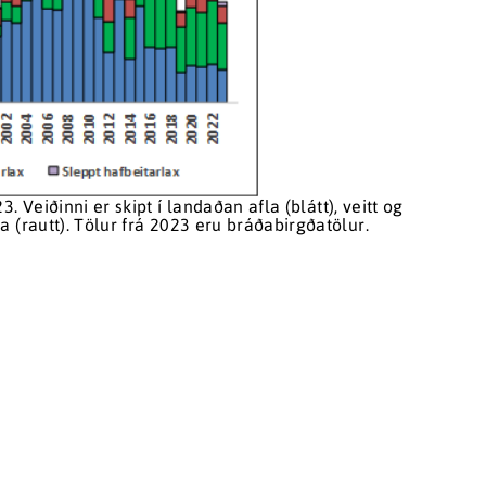
 Veiðinni er skipt í landaðan afla (blátt), veitt og
 (rautt). Tölur frá 2023 eru bráðabirgðatölur.