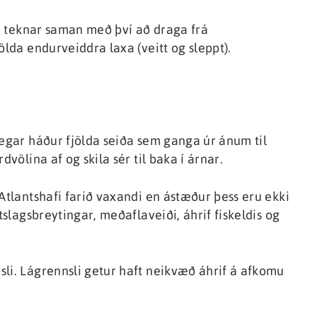
ru teknar saman með því að draga frá
ölda endurveiddra laxa (veitt og sleppt).
vegar háður fjölda seiða sem ganga úr ánum til
dvölina af og skila sér til baka í árnar.
Atlantshafi farið vaxandi en ástæður þess eru ekki
tslagsbreytingar, meðaflaveiði, áhrif fiskeldis og
li. Lágrennsli getur haft neikvæð áhrif á afkomu