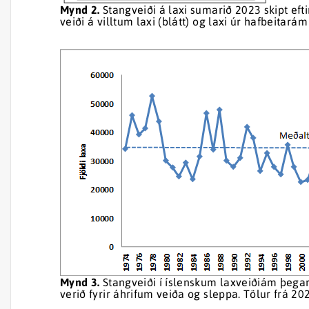
Mynd 2.
Stangveiði á laxi sumarið 2023 skipt eft
veiði á villtum laxi (blátt) og laxi úr hafbeitará
Mynd 3.
Stangveiði í íslenskum laxveiðiám þegar 
verið fyrir áhrifum veiða og sleppa. Tölur frá 20