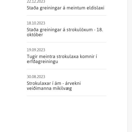
Sjórannsóknir
22.12.2023
sjókvíaeldis
Staða greiningar á meintum eldislaxi
18.10.2023
Staða greiningar á strokulöxum - 18.
október
19.09.2023
Tugir meintra strokulaxa komnir í
erfðagreiningu
30.08.2023
Strokulaxar í ám - árvekni
veiðimanna mikilvæg