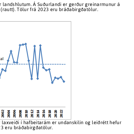
ir landshlutum. Á Suðurlandi er gerður greinarmunur á
m (rautt). Tölur frá 2023 eru bráðabirgðatölur.
laxveiði í hafbeitarám er undanskilin og leiðrétt hefur
23 eru bráðabirgðatölur.