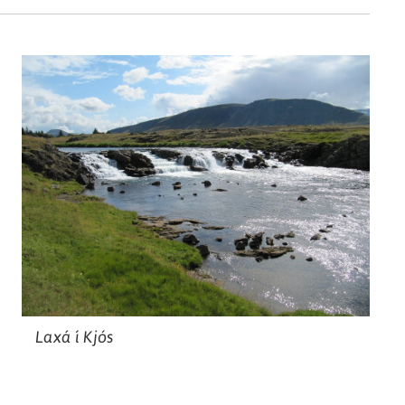
Laxá í Kjós