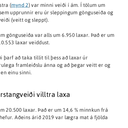
tra (
mynd 2
) var minni veiði í ám. Í tölum um
xar sem upprunnir eru úr sleppingum gönguseiða og
eiði (veitt og sleppt).
um gönguseiða var alls um 6.950 laxar. Það er um
10.553 laxar veiddust.
arf að taka tillit til þess að laxar úr
ulega framleiðslu ánna og að þegar veitt er og
 en einu sinni.
stangveiði villtra laxa
 um 20.500 laxar. Það er um 14,6 % minnkun frá
hefur. Aðeins árið 2019 var lægra mat á fjölda