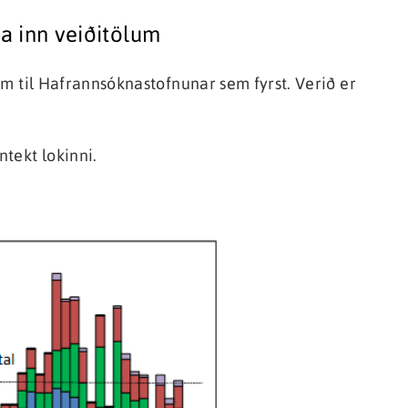
ila inn veiðitölum
lum til Hafrannsóknastofnunar sem fyrst. Verið er
tekt lokinni.