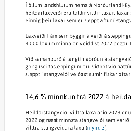
Í öllum landshlutum nema á Norðurlandi-Eys
heildarlaxveiði eru taldir villtir laxar, la
einnig þeir laxar sem er sleppt aftur í stangv
Laxveiði í ám sem byggir á veiði á slepping
4.000 löxum minna en veiddist 2022 þegar 
Við samanburð á langtímaþróun á stangveiði þ
gönguseiðasleppingum eru viðbót við náttúr
sleppt í stangveiði veiðast sumir fiskar oftar
14,6 % minnkun frá 2022 á heildar
Heildarstangveiði villtra laxa árið 2023 er
2022 og næst minnsta stangveiði sem verið 
villtra stangveiddra laxa (
mynd 3
).