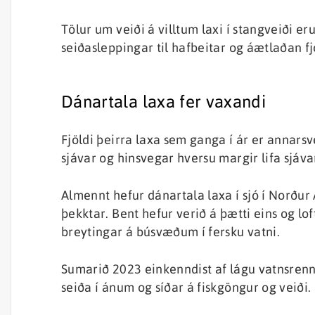
Tölur um veiði á villtum laxi í stangveiði e
seiðasleppingar til hafbeitar og áætlaðan fj
Dánartala laxa fer vaxandi
Fjöldi þeirra laxa sem ganga í ár er annars
sjávar og hinsvegar hversu margir lifa sjávar
Almennt hefur dánartala laxa í sjó í Norður 
þekktar. Bent hefur verið á þætti eins og lof
breytingar á búsvæðum í fersku vatni.
Sumarið 2023 einkenndist af lágu vatnsrenns
seiða í ánum og síðar á fiskgöngur og veiði.