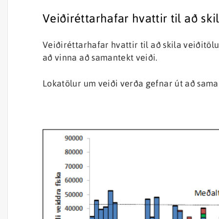
Veiðiréttarhafar hvattir til að sk
Veiðiréttarhafar hvattir til að skila veiðitö
að vinna að samantekt veiði.
Lokatölur um veiði verða gefnar út að saman