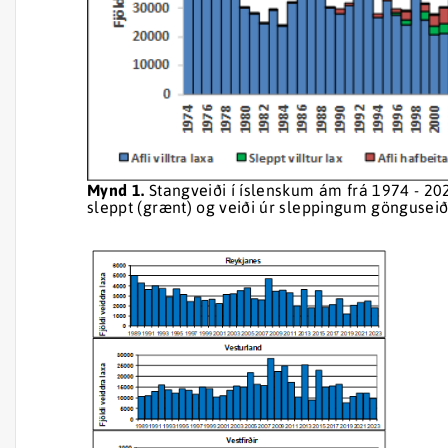
Mynd 1.
Stangveiði í íslenskum ám frá 1974 - 2023.
sleppt (grænt) og veiði úr sleppingum gönguseiða