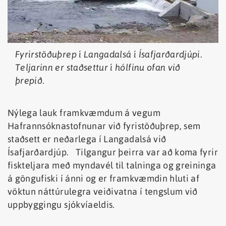
Fyrirstöðuþrep í Langadalsá í Ísafjarðardjúpi.
Teljarinn er staðsettur í hólfinu ofan við
þrepið.
Nýlega lauk framkvæmdum á vegum
Hafrannsóknastofnunar við fyristöðuþrep, sem
staðsett er neðarlega í Langadalsá við
Ísafjarðardjúp. Tilgangur þeirra var að koma fyrir
fiskteljara með myndavél til talninga og greininga
á göngufiski í ánni og er framkvæmdin hluti af
vöktun náttúrulegra veiðivatna í tengslum við
uppbyggingu sjókvíaeldis.