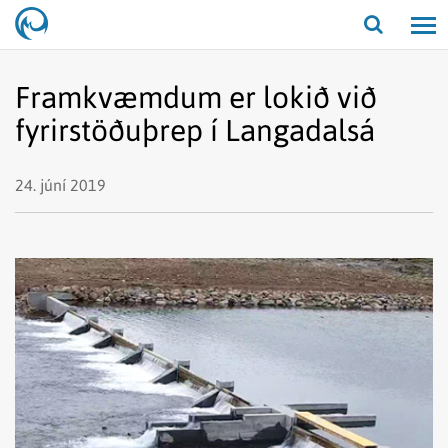
Opna/lo
leit
Framkvæmdum er lokið við
fyrirstöðuþrep í Langadalsá
24. júní 2019