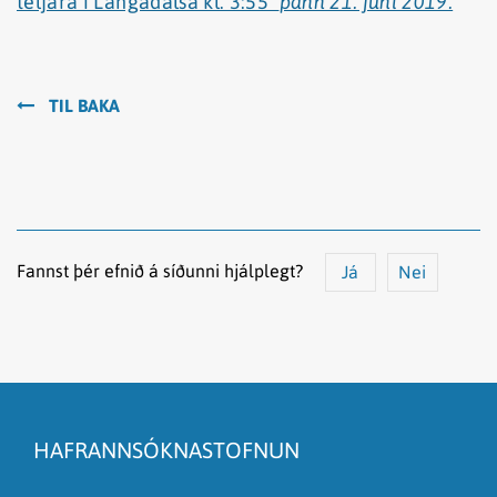
teljara í Langadalsá kl. 3:55
þann 21. júní 2019.
TIL BAKA
Fannst þér efnið á síðunni hjálplegt?
Já
Nei
Efnið svarar ekki spurningunni
Síðan inniheldur rangar upplýsingar
HAFRANNSÓKNASTOFNUN
Það er of mikið efni á síðunni