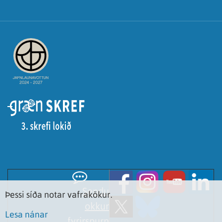
Sendu
Þessi síða notar vafrakökur.
okkur
Lesa nánar
fyrirspurn