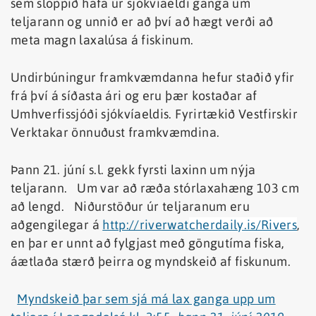
sem sloppið hafa úr sjókvíaeldi ganga um
teljarann og unnið er að því að hægt verði að
meta magn laxalúsa á fiskinum.
Undirbúningur framkvæmdanna hefur staðið yfir
frá því á síðasta ári og eru þær kostaðar af
Umhverfissjóði sjókvíaeldis. Fyrirtækið Vestfirskir
Verktakar önnuðust framkvæmdina.
Þann 21. júní s.l. gekk fyrsti laxinn um nýja
teljarann. Um var að ræða stórlaxahæng 103 cm
að lengd. Niðurstöður úr teljaranum eru
aðgengilegar á
http://riverwat
cherdaily.is/Rivers
,
en þar er unnt að fylgjast með göngutíma fiska,
áætlaða stærð þeirra og myndskeið af fiskunum.
Myndskeið þar sem sjá má lax ganga upp um