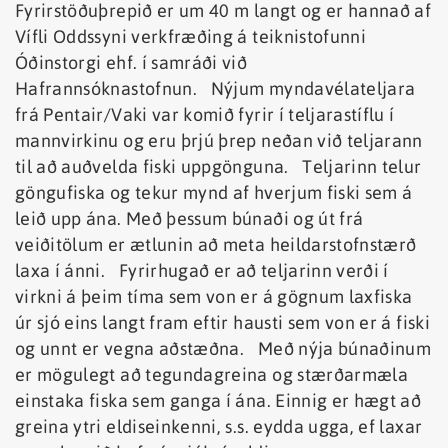
Fyrirstöðuþrepið er um 40 m langt og er hannað af
Vífli Oddssyni verkfræðing á teiknistofunni
Óðinstorgi ehf. í samráði við
Hafrannsóknastofnun. Nýjum myndavélateljara
frá Pentair/Vaki var komið fyrir í teljarastíflu í
mannvirkinu og eru þrjú þrep neðan við teljarann
til að auðvelda fiski uppgönguna. Teljarinn telur
göngufiska og tekur mynd af hverjum fiski sem á
leið upp ána. Með þessum búnaði og út frá
veiðitölum er ætlunin að meta heildarstofnstærð
laxa í ánni. Fyrirhugað er að teljarinn verði í
virkni á þeim tíma sem von er á gögnum laxfiska
úr sjó eins langt fram eftir hausti sem von er á fiski
og unnt er vegna aðstæðna. Með nýja búnaðinum
er mögulegt að tegundagreina og stærðarmæla
einstaka fiska sem ganga í ána. Einnig er hægt að
greina ytri eldiseinkenni, s.s. eydda ugga, ef laxar