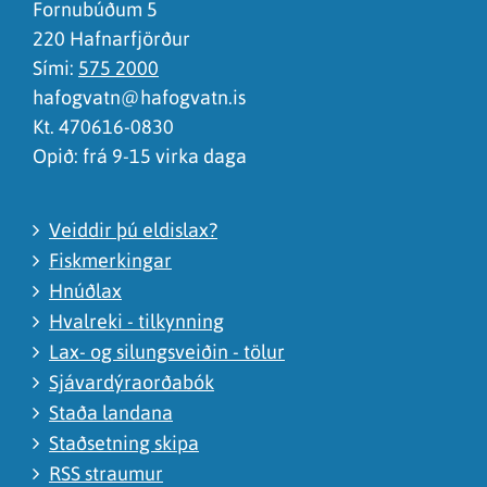
Ég skil ekki efnið, finnst það of flókið
Fornubúðum 5
220 Hafnarfjörður
Sími:
575 2000
hafogvatn@hafogvatn.is
Kt. 470616-0830
Opið: frá 9-15 virka daga
Veiddir þú eldislax?
Fiskmerkingar
Hnúðlax
Hvalreki - tilkynning
Lax- og silungsveiðin - tölur
Sjávardýraorðabók
Staða landana
Staðsetning skipa
RSS straumur