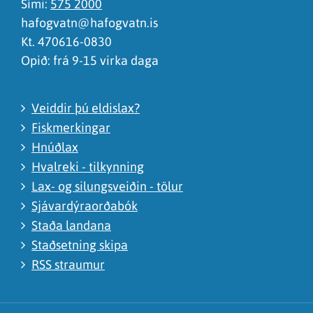
Sími:
575 2000
hafogvatn@hafogvatn.is
Kt. 470616-0830
Opið: frá 9-15 virka daga
Veiddir þú eldislax?
Fiskmerkingar
Hnúðlax
Hvalreki - tilkynning
Lax- og silungsveiðin - tölur
Sjávardýraorðabók
Staða landana
Staðsetning skipa
RSS straumur