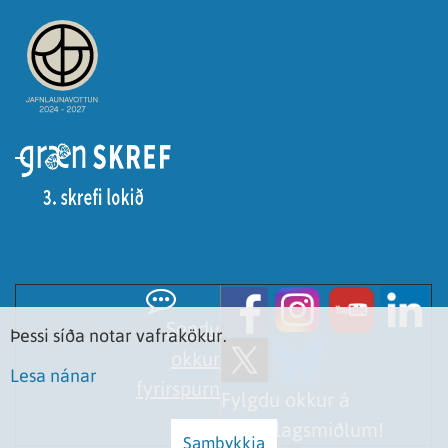
Sendu
Þessi síða notar vafrakökur.
okkur
Lesa nánar
fyrirspurn
Fylgdu okkur á
samfélagsmiðlum!
Samþykkja