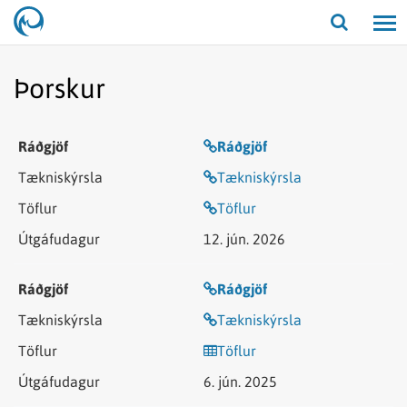
Opna/lo
leit
Þorskur
Ráðgjöf
Tækniskýrsla
Töflur
12. jún. 2026
Ráðgjöf
Tækniskýrsla
Töflur
6. jún. 2025