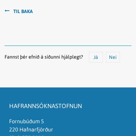
TIL BAKA
Fannst þér efnið á síðunni hjálplegt?
Já
Nei
Efnið svarar ekki spurningunni
Síðan inniheldur rangar upplýsingar
HAFRANNSÓKNASTOFNUN
Það er of mikið efni á síðunni
Ég skil ekki efnið, finnst það of flókið
Fornubúðum 5
220 Hafnarfjörður